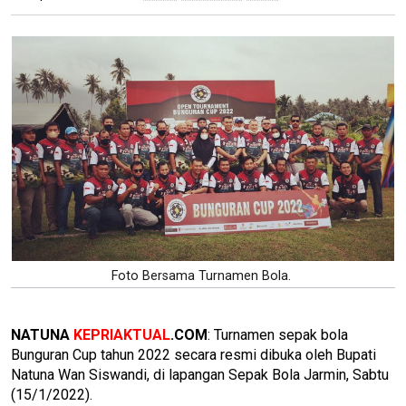
Foto Bersama Turnamen Bola.
NATUNA
KEPRIAKTUAL
.COM
: Turnamen sepak bola
Bunguran Cup tahun 2022 secara resmi dibuka oleh Bupati
Natuna Wan Siswandi, di lapangan Sepak Bola Jarmin, Sabtu
(15/1/2022).