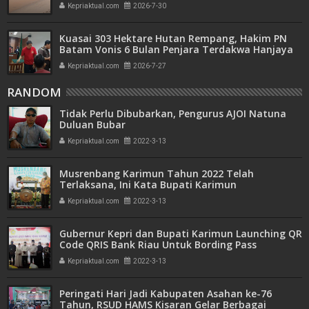
Amdal
Kepriaktual.com
2026-7-30
Kuasai 303 Hektare Hutan Rempang, Hakim PN
Batam Vonis 6 Bulan Penjara Terdakwa Hanjaya
Kepriaktual.com
2026-7-27
RANDOM
Tidak Perlu Dibubarkan, Pengurus AJOI Natuna
Duluan Bubar
Kepriaktual.com
2022-3-13
Musrenbang Karimun Tahun 2022 Telah
Terlaksana, Ini Kata Bupati Karimun
Kepriaktual.com
2022-3-13
Gubernur Kepri dan Bupati Karimun Launching QR
Code QRIS Bank Riau Untuk Bording Pass
Pelabuhan
Kepriaktual.com
2022-3-13
Peringati Hari Jadi Kabupaten Asahan ke-76
Tahun, RSUD HAMS Kisaran Gelar Berbagai