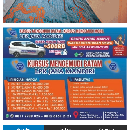
Populer
Terkini
Kategori