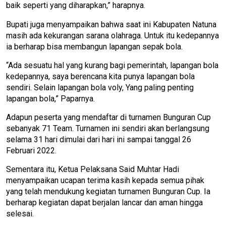
baik seperti yang diharapkan,” harapnya.
Bupati juga menyampaikan bahwa saat ini Kabupaten Natuna
masih ada kekurangan sarana olahraga. Untuk itu kedepannya
ia berharap bisa membangun lapangan sepak bola.
“Ada sesuatu hal yang kurang bagi pemerintah, lapangan bola
kedepannya, saya berencana kita punya lapangan bola
sendiri. Selain lapangan bola voly, Yang paling penting
lapangan bola,” Paparnya.
Adapun peserta yang mendaftar di turnamen Bunguran Cup
sebanyak 71 Team. Turnamen ini sendiri akan berlangsung
selama 31 hari dimulai dari hari ini sampai tanggal 26
Februari 2022.
Sementara itu, Ketua Pelaksana Said Muhtar Hadi
menyampaikan ucapan terima kasih kepada semua pihak
yang telah mendukung kegiatan turnamen Bunguran Cup. Ia
berharap kegiatan dapat berjalan lancar dan aman hingga
selesai.