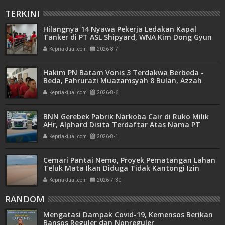
TERKINI
Hilangnya 14 Nyawa Pekerja Ledakan Kapal
Tanker di PT ASL Shipyard, WNA Kim Dong Gyun
Hanya Dituntut 1 Tahun 6 Bulan
Kepriaktual.com
2026-8-7
Hakim PN Batam Vonis 3 Terdakwa Berbeda -
Beda, Fahrurazi Muazamsyah 8 Bulan, Azzah
Azzurah dan Risma Divonis 2 Tahun 6 Bulan
Kepriaktual.com
2026-8-6
BNN Gerebek Pabrik Narkoba Cair di Ruko Milik
AHr, Alphard Disita Terdaftar Atas Nama PT
Mitra Usaha Properti
Kepriaktual.com
2026-8-1
Cemari Pantai Nemo, Proyek Pematangan Lahan
Teluk Mata Ikan Diduga Tidak Kantongi Izin
Amdal
Kepriaktual.com
2026-7-30
RANDOM
Mengatasi Dampak Covid-19, Kemensos Berikan
Bansos Reguler dan Nonreguler