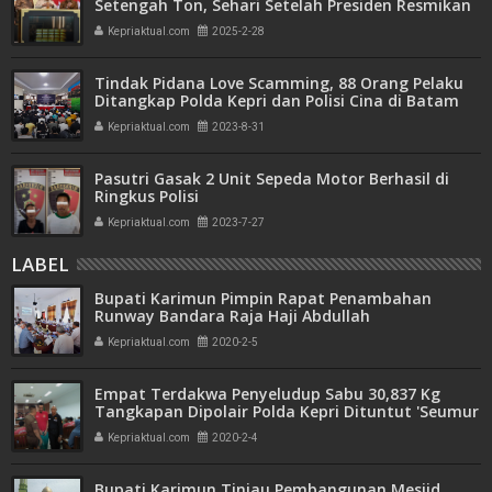
Setengah Ton, Sehari Setelah Presiden Resmikan
Bank Emas
Kepriaktual.com
2025-2-28
Tindak Pidana Love Scamming, 88 Orang Pelaku
Ditangkap Polda Kepri dan Polisi Cina di Batam
Kepriaktual.com
2023-8-31
Pasutri Gasak 2 Unit Sepeda Motor Berhasil di
Ringkus Polisi
Kepriaktual.com
2023-7-27
LABEL
Bupati Karimun Pimpin Rapat Penambahan
Runway Bandara Raja Haji Abdullah
Kepriaktual.com
2020-2-5
Empat Terdakwa Penyeludup Sabu 30,837 Kg
Tangkapan Dipolair Polda Kepri Dituntut 'Seumur
Hidup'
Kepriaktual.com
2020-2-4
Bupati Karimun Tinjau Pembangunan Mesjid