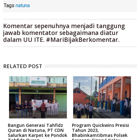
Tags
natuna
Komentar sepenuhnya menjadi tanggung
jawab komentator sebagaimana diatur
dalam UU ITE. #MariBijakBerkomentar.
RELATED POST
Bangun Generasi Tahfidz
Program Quickwins Presisi
'
Quran di Natuna, PT CDN
Tahun 2023,
S
Salurkan Karpet ke Pondok
Bhabinkamtibmas Polsek
K