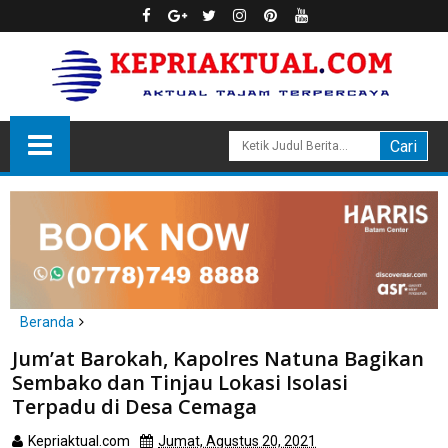
Beranda
natuna
Jum’at Barokah, Kapolres Natuna Bagikan
Jum’at Barokah, Kapolres Natuna Bagikan Sembako dan Tinjau
Sembako dan Tinjau Lokasi Isolasi
Lokasi Isolasi Terpadu di Desa Cemaga
Terpadu di Desa Cemaga
Kepriaktual.com
Jumat, Agustus 20, 2021
Dibaca
kali