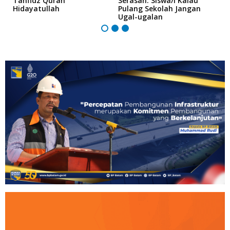
Tahfidz Quran
Serasan: Siswa/i Kalau
T
Hidayatullah
Pulang Sekolah Jangan
Ugal-ugalan