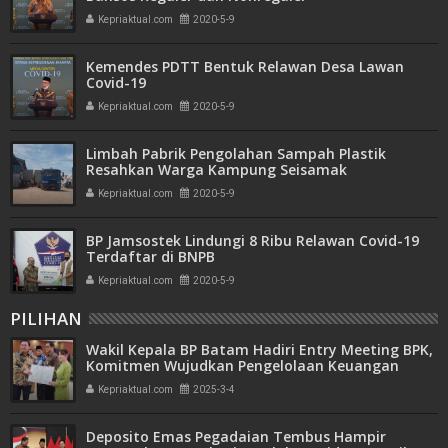
Kepriaktual.com
2020-5-9
Kemendes PDTT Bentuk Relawan Desa Lawan
Covid-19
Kepriaktual.com
2020-5-9
Limbah Pabrik Pengolahan Sampah Plastik
Resahkan Warga Kampung Seisamak
Kepriaktual.com
2020-5-9
BP Jamsostek Lindungi 8 Ribu Relawan Covid-19
Terdaftar di BNPB
Kepriaktual.com
2020-5-9
PILIHAN
Wakil Kepala BP Batam Hadiri Entry Meeting BPK,
Komitmen Wujudkan Pengelolaan Keuangan
Transparan dan Akuntabel
Kepriaktual.com
2025-3-4
Deposito Emas Pegadaian Tembus Hampir