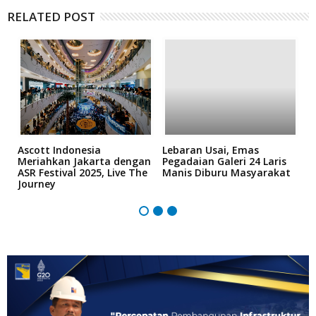
RELATED POST
n
Ascott Indonesia
Lebaran Usai, Emas
D
h
Meriahkan Jakarta dengan
Pegadaian Galeri 24 Laris
T
ASR Festival 2025, Live The
Manis Diburu Masyarakat
S
Journey
Z
B