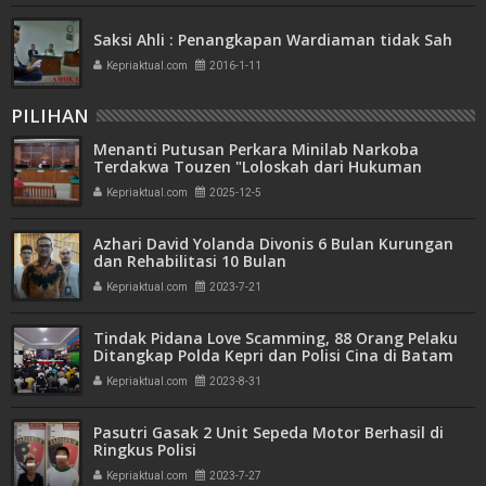
Saksi Ahli : Penangkapan Wardiaman tidak Sah
Kepriaktual.com
2016-1-11
PILIHAN
Menanti Putusan Perkara Minilab Narkoba
Terdakwa Touzen "Loloskah dari Hukuman
Seumur Hidup atau Mati"
Kepriaktual.com
2025-12-5
Azhari David Yolanda Divonis 6 Bulan Kurungan
dan Rehabilitasi 10 Bulan
Kepriaktual.com
2023-7-21
Tindak Pidana Love Scamming, 88 Orang Pelaku
Ditangkap Polda Kepri dan Polisi Cina di Batam
Kepriaktual.com
2023-8-31
Pasutri Gasak 2 Unit Sepeda Motor Berhasil di
Ringkus Polisi
Kepriaktual.com
2023-7-27