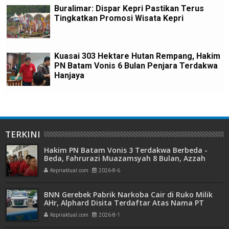
Buralimar: Dispar Kepri Pastikan Terus
Tingkatkan Promosi Wisata Kepri
Kuasai 303 Hektare Hutan Rempang, Hakim
PN Batam Vonis 6 Bulan Penjara Terdakwa
Hanjaya
TERKINI
Hakim PN Batam Vonis 3 Terdakwa Berbeda -
Beda, Fahrurazi Muazamsyah 8 Bulan, Azzah
Azzurah dan Risma Divonis 2 Tahun 6 Bulan
Kepriaktual.com
2026-8-6
BNN Gerebek Pabrik Narkoba Cair di Ruko Milik
AHr, Alphard Disita Terdaftar Atas Nama PT
Mitra Usaha Properti
Kepriaktual.com
2026-8-1