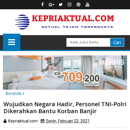
Beranda
Daerah
Wujudkan Negara Hadir, Personel TNI-Polri
Wujudkan Negara Hadir, Personel TNI-Polri Dikerahkan Bantu
Dikerahkan Bantu Korban Banjir
Korban Banjir
Kepriaktual.com
Senin, Februari 22, 2021
Dibaca
kali