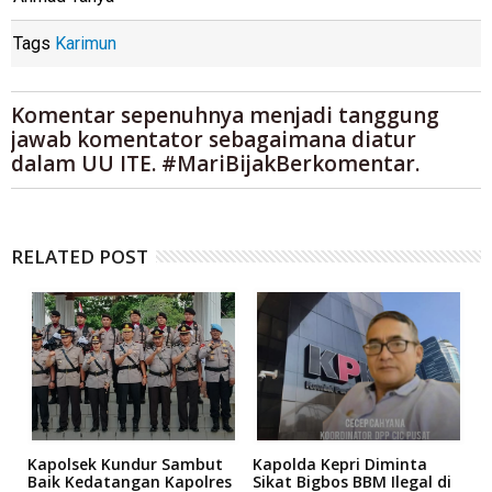
Tags
Karimun
Komentar sepenuhnya menjadi tanggung
jawab komentator sebagaimana diatur
dalam UU ITE. #MariBijakBerkomentar.
RELATED POST
Kapolsek Kundur Sambut
Kapolda Kepri Diminta
A
bi
Baik Kedatangan Kapolres
Sikat Bigbos BBM Ilegal di
S