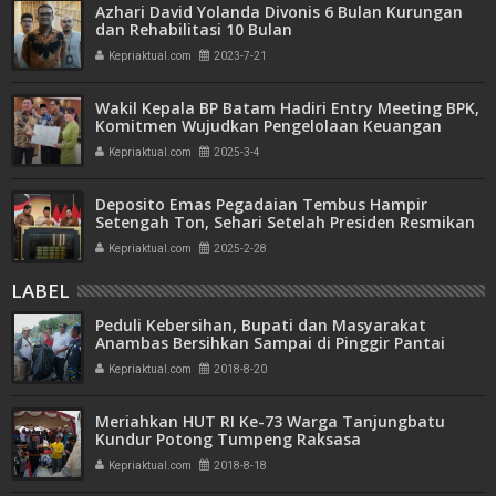
Azhari David Yolanda Divonis 6 Bulan Kurungan
dan Rehabilitasi 10 Bulan
Kepriaktual.com
2023-7-21
Wakil Kepala BP Batam Hadiri Entry Meeting BPK,
Komitmen Wujudkan Pengelolaan Keuangan
Transparan dan Akuntabel
Kepriaktual.com
2025-3-4
Deposito Emas Pegadaian Tembus Hampir
Setengah Ton, Sehari Setelah Presiden Resmikan
Bank Emas
Kepriaktual.com
2025-2-28
LABEL
Peduli Kebersihan, Bupati dan Masyarakat
Anambas Bersihkan Sampai di Pinggir Pantai
Kepriaktual.com
2018-8-20
Meriahkan HUT RI Ke-73 Warga Tanjungbatu
Kundur Potong Tumpeng Raksasa
Kepriaktual.com
2018-8-18