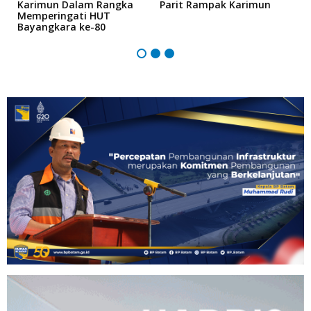
Karimun Dalam Rangka
Parit Rampak Karimun
A
Memperingati HUT
P
Bayangkara ke-80
K