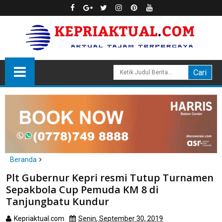
Beranda
Karimun
Plt Gubernur Kepri resmi Tutup Turnamen
Plt Gubernur Kepri resmi Tutup Turnamen Sepakbola Cup
Sepakbola Cup Pemuda KM 8 di
Pemuda KM 8 di Tanjungbatu Kundur
Tanjungbatu Kundur
Kepriaktual.com
Senin, September 30, 2019
Dibaca
kali