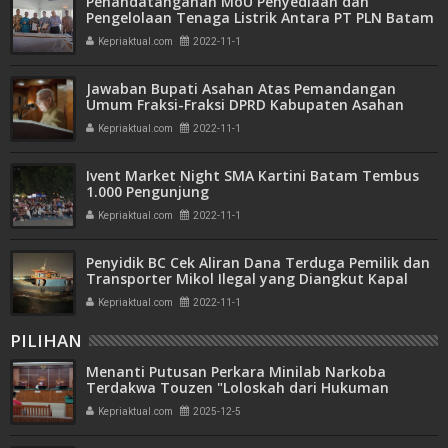
Penandatanganan MoU Penyediaan dan
Pengelolaan Tenaga Listrik Antara PT PLN Batam
dan PT Tamarin
Kepriaktual.com
2022-11-1
Jawaban Bupati Asahan Atas Pemandangan
Umum Fraksi-Fraksi DPRD Kabupaten Asahan
Kepriaktual.com
2022-11-1
Ivent Market Night SMA Kartini Batam Tembus
1.000 Pengunjung
Kepriaktual.com
2022-11-1
Penyidik BC Cek Aliran Dana Terduga Pemilik dan
Transporter Mikol Ilegal yang Diangkut Kapal
dari Singapura
Kepriaktual.com
2022-11-1
PILIHAN
Menanti Putusan Perkara Minilab Narkoba
Terdakwa Touzen "Loloskah dari Hukuman
Seumur Hidup atau Mati"
Kepriaktual.com
2025-12-5