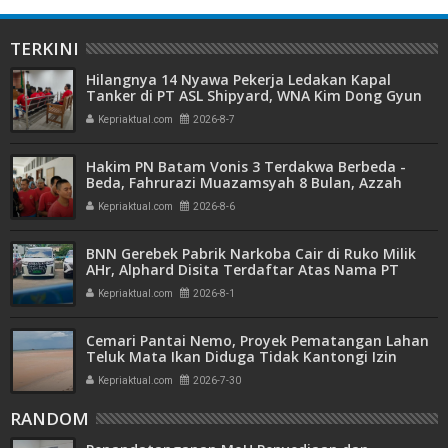
TERKINI
Hilangnya 14 Nyawa Pekerja Ledakan Kapal
Tanker di PT ASL Shipyard, WNA Kim Dong Gyun
Hanya Dituntut 1 Tahun 6 Bulan
Kepriaktual.com
2026-8-7
Hakim PN Batam Vonis 3 Terdakwa Berbeda -
Beda, Fahrurazi Muazamsyah 8 Bulan, Azzah
Azzurah dan Risma Divonis 2 Tahun 6 Bulan
Kepriaktual.com
2026-8-6
BNN Gerebek Pabrik Narkoba Cair di Ruko Milik
AHr, Alphard Disita Terdaftar Atas Nama PT
Mitra Usaha Properti
Kepriaktual.com
2026-8-1
Cemari Pantai Nemo, Proyek Pematangan Lahan
Teluk Mata Ikan Diduga Tidak Kantongi Izin
Amdal
Kepriaktual.com
2026-7-30
RANDOM