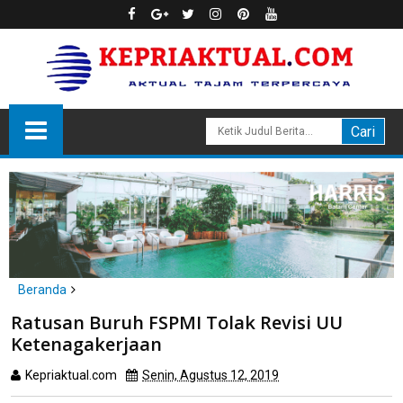
Beranda
Batam
Ratusan Buruh FSPMI Tolak Revisi UU Ketenagakerjaan
Ratusan Buruh FSPMI Tolak Revisi UU
Ketenagakerjaan
Kepriaktual.com
Senin, Agustus 12, 2019
Dibaca
kali