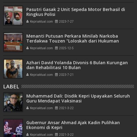
Pasutri Gasak 2 Unit Sepeda Motor Berhasil di
Ringkus Polisi
Kepriaktual.com
2023-7-27
Menanti Putusan Perkara Minilab Narkoba
Terdakwa Touzen "Loloskah dari Hukuman
Seumur Hidup atau Mati"
Kepriaktual.com
2025-12-5
Azhari David Yolanda Divonis 6 Bulan Kurungan
dan Rehabilitasi 10 Bulan
Kepriaktual.com
2023-7-21
LABEL
Muhammad Dali: Disdik Kepri Upayakan Seluruh
Guru Mendapat Vaksinasi
Kepriaktual.com
2021-3-22
Gubernur Ansar Ahmad Ajak Kadin Pulihkan
Ekonomi di Kepri
Kepriaktual.com
2021-3-22