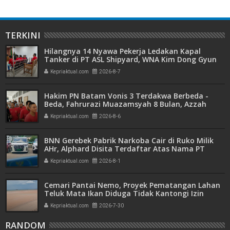
TERKINI
Hilangnya 14 Nyawa Pekerja Ledakan Kapal
Tanker di PT ASL Shipyard, WNA Kim Dong Gyun
Hanya Dituntut 1 Tahun 6 Bulan
Kepriaktual.com
2026-8-7
Hakim PN Batam Vonis 3 Terdakwa Berbeda -
Beda, Fahrurazi Muazamsyah 8 Bulan, Azzah
Azzurah dan Risma Divonis 2 Tahun 6 Bulan
Kepriaktual.com
2026-8-6
BNN Gerebek Pabrik Narkoba Cair di Ruko Milik
AHr, Alphard Disita Terdaftar Atas Nama PT
Mitra Usaha Properti
Kepriaktual.com
2026-8-1
Cemari Pantai Nemo, Proyek Pematangan Lahan
Teluk Mata Ikan Diduga Tidak Kantongi Izin
Amdal
Kepriaktual.com
2026-7-30
RANDOM