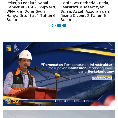
r
Pekerja Ledakan Kapal
Terdakwa Berbeda - Beda,
N
Tanker di PT ASL Shipyard,
Fahrurazi Muazamsyah 8
A
an
WNA Kim Dong Gyun
Bulan, Azzah Azzurah dan
T
Hanya Dituntut 1 Tahun 6
Risma Divonis 2 Tahun 6
M
Bulan
Bulan