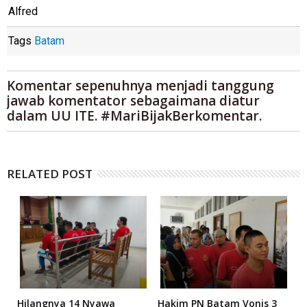
Alfred
Tags
Batam
Komentar sepenuhnya menjadi tanggung
jawab komentator sebagaimana diatur
dalam UU ITE. #MariBijakBerkomentar.
RELATED POST
Hilangnya 14 Nyawa
Hakim PN Batam Vonis 3
B