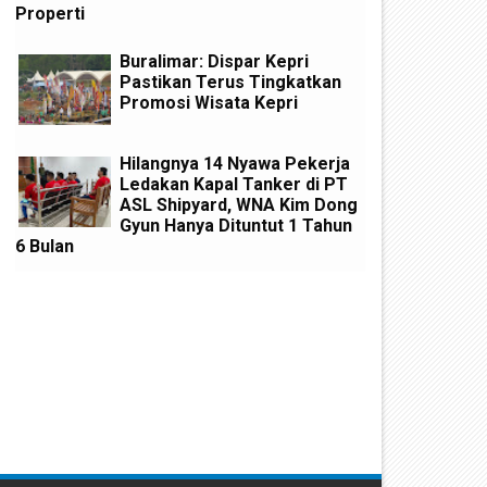
Properti
Buralimar: Dispar Kepri
Pastikan Terus Tingkatkan
Promosi Wisata Kepri
Hilangnya 14 Nyawa Pekerja
Ledakan Kapal Tanker di PT
ASL Shipyard, WNA Kim Dong
Gyun Hanya Dituntut 1 Tahun
6 Bulan
PRD Dengarkan Jawaban Wali
Rapat Paripurna, DPRD Kota
ota Batam Terkait Ranperda
Batam Bentuk Dua Pansus d
ngkutan Umum Massal
Bahas Dua Ranperda