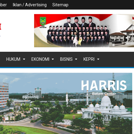
iber
Iklan / Advertising
Sitemap
HUKUM
EKONOMI
BISNIS
KEPRI