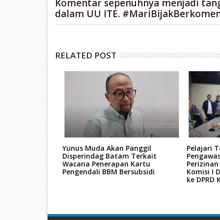
Komentar sepenuhnya menjadi tan
dalam UU ITE. #MariBijakBerkomen
RELATED POST
 Pemilukada
Yunus Muda Akan Panggil
Pelajari 
unda"
Disperindag Batam Terkait
Pengawa
Wacana Penerapan Kartu
Perizinan
Pengendali BBM Bersubsidi
Komisi I
ke DPRD 