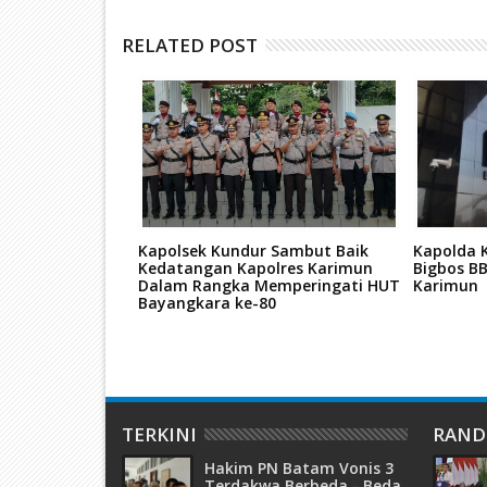
RELATED POST
 Hadiri
Kapolsek Kundur Sambut Baik
Kapolda K
'raj Nabi Besar
Kedatangan Kapolres Karimun
Bigbos BB
47 H, di Masjid
Dalam Rangka Memperingati HUT
Karimun
Bayangkara ke-80
TERKINI
RAN
Hakim PN Batam Vonis 3
Terdakwa Berbeda - Beda,