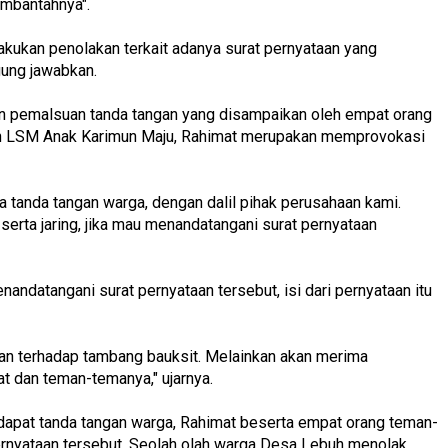
embantahnya".
akukan penolakan terkait adanya surat pernyataan yang
gung jawabkan.
an pemalsuan tanda tangan yang disampaikan oleh empat orang
kan LSM Anak Karimun Maju, Rahimat merupakan memprovokasi
 tanda tangan warga, dengan dalil pihak perusahaan kami.
rta jaring, jika mau menandatangani surat pernyataan
ndatangani surat pernyataan tersebut, isi dari pernyataan itu
akan terhadap tambang bauksit. Melainkan akan merima
t dan teman-temanya," ujarnya.
 dapat tanda tangan warga, Rahimat beserta empat orang teman-
rnyataan tersebut. Seolah olah warga Desa Lebuh menolak