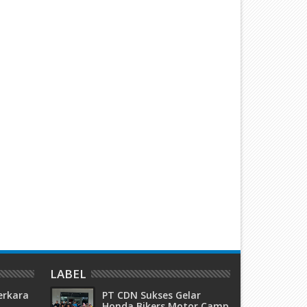
adiri Peringatan Isra Mi'raj 1447
Wabub Dan Anggota DPRD
, di Masjid Almujahidin, Kades
Karimun Kunker ke-Sekolah 
jak Warga Dukung Semua
016 Kundur, Guna meninjau
rogram Desa
Lansung Bangunan Sekolah 
Sudah Mulai Rusak
LABEL
erkara
PT CDN Sukses Gelar
Honda Bikers Motor Camp