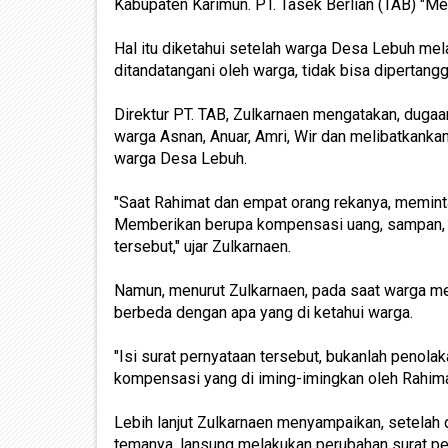
Kabupaten Karimun. PT. Tasek Berlian (TAB) "M
Hal itu diketahui setelah warga Desa Lebuh mel
ditandatangani oleh warga, tidak bisa dipertang
Direktur PT. TAB, Zulkarnaen mengatakan, duga
warga Asnan, Anuar, Amri, Wir dan melibatkan
warga Desa Lebuh.
"Saat Rahimat dan empat orang rekanya, meminta
Memberikan berupa kompensasi uang, sampan, se
tersebut," ujar Zulkarnaen.
Namun, menurut Zulkarnaen, pada saat warga mena
berbeda dengan apa yang di ketahui warga.
"Isi surat pernyataan tersebut, bukanlah penol
kompensasi yang di iming-imingkan oleh Rahima
Lebih lanjut Zulkarnaen menyampaikan, setelah
temanya, lansung melakukan perubahan surat pe