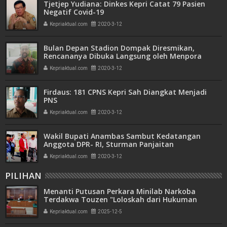
Tjetjep Yudiana: Dinkes Kepri Catat 79 Pasien
Negatif Covid-19
Kepriaktual.com
2020-3-12
Bulan Depan Stadion Dompak Diresmikan,
Rencananya Dibuka Langsung oleh Menpora
Kepriaktual.com
2020-3-12
Firdaus: 181 CPNS Kepri Sah Diangkat Menjadi
PNS
Kepriaktual.com
2020-3-12
Wakil Bupati Anambas Sambut Kedatangan
Anggota DPR- RI, Sturman Panjaitan
Kepriaktual.com
2020-3-12
PILIHAN
Menanti Putusan Perkara Minilab Narkoba
Terdakwa Touzen "Loloskah dari Hukuman
Seumur Hidup atau Mati"
Kepriaktual.com
2025-12-5