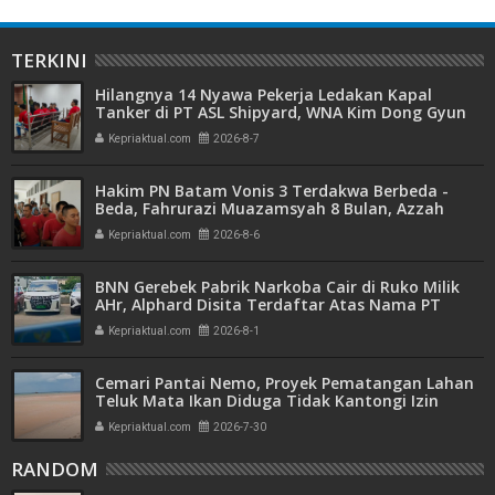
TERKINI
Hilangnya 14 Nyawa Pekerja Ledakan Kapal
Tanker di PT ASL Shipyard, WNA Kim Dong Gyun
Hanya Dituntut 1 Tahun 6 Bulan
Kepriaktual.com
2026-8-7
Hakim PN Batam Vonis 3 Terdakwa Berbeda -
Beda, Fahrurazi Muazamsyah 8 Bulan, Azzah
Azzurah dan Risma Divonis 2 Tahun 6 Bulan
Kepriaktual.com
2026-8-6
BNN Gerebek Pabrik Narkoba Cair di Ruko Milik
AHr, Alphard Disita Terdaftar Atas Nama PT
Mitra Usaha Properti
Kepriaktual.com
2026-8-1
Cemari Pantai Nemo, Proyek Pematangan Lahan
Teluk Mata Ikan Diduga Tidak Kantongi Izin
Amdal
Kepriaktual.com
2026-7-30
RANDOM