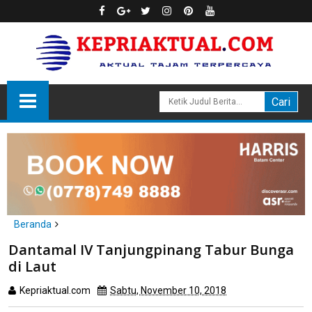
Beranda
headline
tanjungpinang
Dantamal IV Tanjungpinang Tabur Bunga
Dantamal IV Tanjungpinang Tabur Bunga di Laut
di Laut
Kepriaktual.com
Sabtu, November 10, 2018
Dibaca
kali