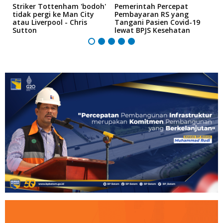
i
Striker Tottenham 'bodoh'
Pemerintah Percepat
K
tidak pergi ke Man City
Pembayaran RS yang
P
atau Liverpool - Chris
Tangani Pasien Covid-19
"
Sutton
lewat BPJS Kesehatan