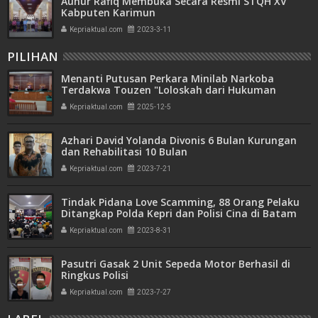
Aunur Rafiq Membuka Secara Resmi STQH XV
Kabputen Karimun
Kepriaktual.com
2023-3-11
PILIHAN
Menanti Putusan Perkara Minilab Narkoba
Terdakwa Touzen "Loloskah dari Hukuman
Seumur Hidup atau Mati"
Kepriaktual.com
2025-12-5
Azhari David Yolanda Divonis 6 Bulan Kurungan
dan Rehabilitasi 10 Bulan
Kepriaktual.com
2023-7-21
Tindak Pidana Love Scamming, 88 Orang Pelaku
Ditangkap Polda Kepri dan Polisi Cina di Batam
Kepriaktual.com
2023-8-31
Pasutri Gasak 2 Unit Sepeda Motor Berhasil di
Ringkus Polisi
Kepriaktual.com
2023-7-27