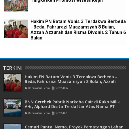
Tingkatkan Promosi Wisata Kepri
Hakim PN Batam Vonis 3 Terdakwa Berbeda
- Beda, Fahrurazi Muazamsyah 8 Bulan,
Azzah Azzurah dan Risma Divonis 2 Tahun 6
Bulan
TERKINI
Hakim PN Batam Vonis 3 Terdakwa Berbeda -
Beda, Fahrurazi Muazamsyah 8 Bulan, Azzah
Azzurah dan Risma Divonis 2 Tahun 6 Bulan
Kepriaktual.com
2026-8-6
BNN Gerebek Pabrik Narkoba Cair di Ruko Milik
AHr, Alphard Disita Terdaftar Atas Nama PT
Mitra Usaha Properti
Kepriaktual.com
2026-8-1
Cemari Pantai Nemo, Proyek Pematangan Lahan