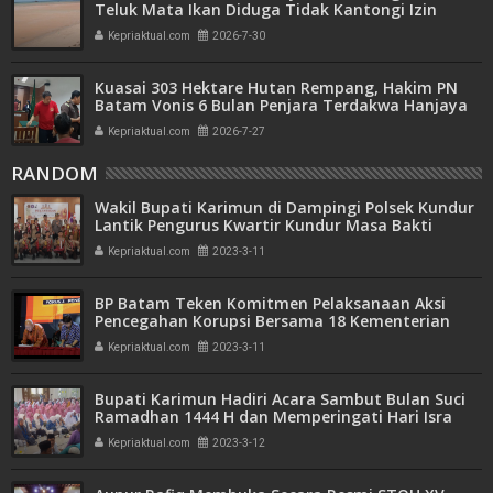
Teluk Mata Ikan Diduga Tidak Kantongi Izin
Amdal
Kepriaktual.com
2026-7-30
Kuasai 303 Hektare Hutan Rempang, Hakim PN
Batam Vonis 6 Bulan Penjara Terdakwa Hanjaya
Kepriaktual.com
2026-7-27
RANDOM
Wakil Bupati Karimun di Dampingi Polsek Kundur
Lantik Pengurus Kwartir Kundur Masa Bakti
2022/2025
Kepriaktual.com
2023-3-11
BP Batam Teken Komitmen Pelaksanaan Aksi
Pencegahan Korupsi Bersama 18 Kementerian
Lembaga
Kepriaktual.com
2023-3-11
Bupati Karimun Hadiri Acara Sambut Bulan Suci
Ramadhan 1444 H dan Memperingati Hari Isra
Mi'raj 2023 Masehi
Kepriaktual.com
2023-3-12