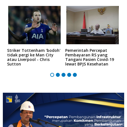
Striker Tottenham 'bodoh'
Pemerintah Percepat
K
an
tidak pergi ke Man City
Pembayaran RS yang
P
atau Liverpool - Chris
Tangani Pasien Covid-19
"
Sutton
lewat BPJS Kesehatan