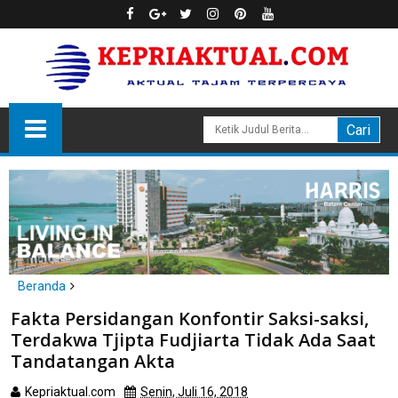
Beranda
headline
hukum
Fakta Persidangan Konfontir Saksi-saksi,
Fakta Persidangan Konfontir Saksi-saksi, Terdakwa Tjipta
Terdakwa Tjipta Fudjiarta Tidak Ada Saat
Fudjiarta Tidak Ada Saat Tandatangan Akta
Tandatangan Akta
Kepriaktual.com
Senin, Juli 16, 2018
Dibaca
kali