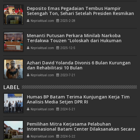
Deposito Emas Pegadaian Tembus Hampir
Setengah Ton, Sehari Setelah Presiden Resmikan
Bank Emas
Kepriaktual.com
2025-2-28
Menanti Putusan Perkara Minilab Narkoba
Terdakwa Touzen "Loloskah dari Hukuman
Seumur Hidup atau Mati"
Kepriaktual.com
2025-12-5
Azhari David Yolanda Divonis 6 Bulan Kurungan
dan Rehabilitasi 10 Bulan
Kepriaktual.com
2023-7-21
LABEL
Humas BP Batam Terima Kunjungan Kerja Tim
Analisis Media Setjen DPR RI
Kepriaktual.com
2024-5-21
Pemilihan Mitra Kerjasama Pelabuhan
Internasional Batam Center Dilaksanakan Secara
Transparan
Kepriaktual.com
2024-5-22