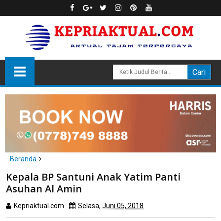
Beranda
Batam
Kepala BP Santuni Anak Yatim Panti Asuhan Al Amin
Kepala BP Santuni Anak Yatim Panti
Asuhan Al Amin
Kepriaktual.com
Selasa, Juni 05, 2018
Dibaca
kali