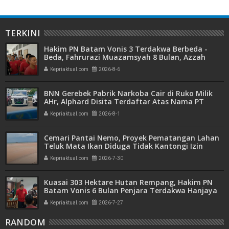
TERKINI
Hakim PN Batam Vonis 3 Terdakwa Berbeda -
Beda, Fahrurazi Muazamsyah 8 Bulan, Azzah
Azzurah dan Risma Divonis 2 Tahun 6 Bulan
Kepriaktual.com
2026-8-6
BNN Gerebek Pabrik Narkoba Cair di Ruko Milik
AHr, Alphard Disita Terdaftar Atas Nama PT
Mitra Usaha Properti
Kepriaktual.com
2026-8-1
Cemari Pantai Nemo, Proyek Pematangan Lahan
Teluk Mata Ikan Diduga Tidak Kantongi Izin
Amdal
Kepriaktual.com
2026-7-30
Kuasai 303 Hektare Hutan Rempang, Hakim PN
Batam Vonis 6 Bulan Penjara Terdakwa Hanjaya
Kepriaktual.com
2026-7-27
RANDOM