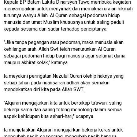
Kepala BP Batam Lukita Dinarsyah Tuwo membuka kegiatan
menyampaikan untuk menyimak dan memaknai uraian hikmah
turunnya wahyu Allah. Al Quran sebagai pedoman hidup
manusia dan umat Muslim khususnya untuk saling peduli
kepada sesama dan sadar terhadap penciptanya.
"Jika tanpa pegangan atau pedoman, maka manusia akan
kehilangan arah. Allah Swt telah menurunkan Al Quran
sebagai pedoman hidup bagi manusia agar selamat dunia
maupun akhirat kelak," katanya.
Ia meyakini peringatan Nuzulul Quran oleh pihaknya yang
setiap tahun pada nuansa ramadhan akan semakin
mendekatkan diri kita pada Allah SWT.
"Alquran mengajarkan kita untuk bersikap ta’awun, saling
bekerja sama dan saling tolong menolong dalam semua
aspek kehidupan kita sehari-hari," ucapnya.
Ia menjelaskan Alquran mengajarkan bekerja keras untuk
mengubah nasib seseorang, mengubah nasib bangsa