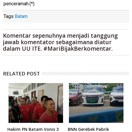
penceramah.(*)
Tags
Batam
Komentar sepenuhnya menjadi tanggung
jawab komentator sebagaimana diatur
dalam UU ITE. #MariBijakBerkomentar.
RELATED POST
n
Hakim PN Batam Vonis 3
BNN Gerebek Pabrik
C