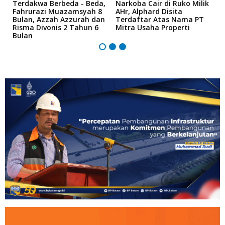
Terdakwa Berbeda - Beda,
Narkoba Cair di Ruko Milik
P
Fahrurazi Muazamsyah 8
AHr, Alphard Disita
T
Bulan, Azzah Azzurah dan
Terdaftar Atas Nama PT
T
Risma Divonis 2 Tahun 6
Mitra Usaha Properti
Bulan