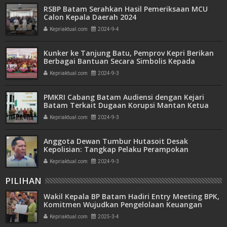
RSBP Batam Serahkan Hasil Pemeriksaan MCU
Calon Kepala Daerah 2024
Kepriaktual.com
2024-9-4
Kunker ke Tanjung Batu, Pemprov Kepri Berikan
Berbagai Bantuan Secara Simbolis Kepada
Penerima
Kepriaktual.com
2024-9-3
PMKRI Cabang Batam Audiensi dengan Kejari
Batam Terkait Dugaan Korupsi Mantan Ketua
DPD PSI Batam
Kepriaktual.com
2024-9-3
Anggota Dewan Tumbur Hutasoit Desak
Kepolisian: Tangkap Pelaku Perampokan
Alfamart di Saguba
Kepriaktual.com
2024-9-3
PILIHAN
Wakil Kepala BP Batam Hadiri Entry Meeting BPK,
Komitmen Wujudkan Pengelolaan Keuangan
Transparan dan Akuntabel
Kepriaktual.com
2025-3-4