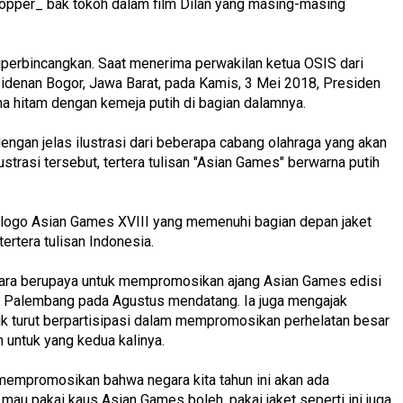
opper_ bak tokoh dalam film Dilan yang masing-masing
 diperbincangkan. Saat menerima perwakilan ketua OSIS dari
idenan Bogor, Jawa Barat, pada Kamis, 3 Mei 2018, Presiden
 hitam dengan kemeja putih di bagian dalamnya.
engan jelas ilustrasi dari beberapa cabang olahraga yang akan
ustrasi tersebut, tertera tulisan "Asian Games" berwarna putih
 logo Asian Games XVIII yang memenuhi bagian depan jaket
ertera tulisan Indonesia.
egara berupaya untuk mempromosikan ajang Asian Games edisi
an Palembang pada Agustus mendatang. Ia juga mengajak
uk turut berpartisipasi dalam mempromosikan perhelatan besar
 untuk yang kedua kalinya.
mempromosikan bahwa negara kita tahun ini akan ada
mau pakai kaus Asian Games boleh, pakai jaket seperti ini juga