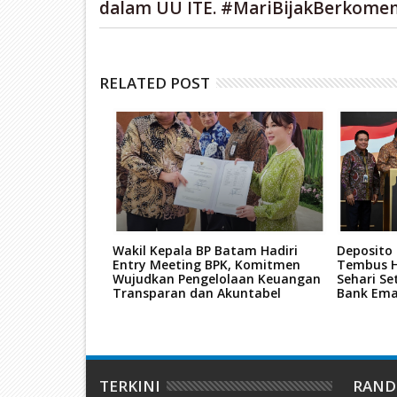
dalam UU ITE. #MariBijakBerkomen
RELATED POST
 Pemilukada
Wakil Kepala BP Batam Hadiri
Deposito
unda"
Entry Meeting BPK, Komitmen
Tembus H
Wujudkan Pengelolaan Keuangan
Sehari Se
Transparan dan Akuntabel
Bank Em
TERKINI
RAN