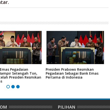
tar.
 Emas Pegadaian
Presiden Prabowo Resmikan
M
ampir Setengah Ton,
Pegadaian Sebagai Bank Emas
I
telah Presiden Resmikan
Pertama di Indonesia
P
as
DOM
PILIHAN