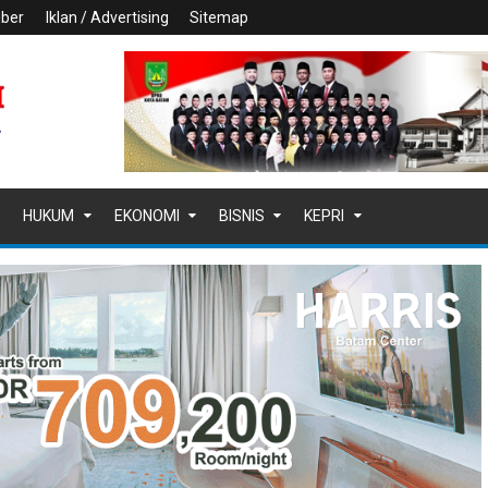
iber
Iklan / Advertising
Sitemap
HUKUM
EKONOMI
BISNIS
KEPRI