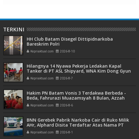
TERKINI
HH Club Batam Disegel Dittipidnarkoba
Bareskrim Polri
Kepriaktual.com
2026-8-10
Hilangnya 14 Nyawa Pekerja Ledakan Kapal
Tanker di PT ASL Shipyard, WNA Kim Dong Gyun
Hanya Dituntut 1 Tahun 6 Bulan
Kepriaktual.com
2026-8-7
Hakim PN Batam Vonis 3 Terdakwa Berbeda -
Beda, Fahrurazi Muazamsyah 8 Bulan, Azzah
Azzurah dan Risma Divonis 2 Tahun 6 Bulan
Kepriaktual.com
2026-8-6
BNN Gerebek Pabrik Narkoba Cair di Ruko Milik
AHr, Alphard Disita Terdaftar Atas Nama PT
Mitra Usaha Properti
Kepriaktual.com
2026-8-1