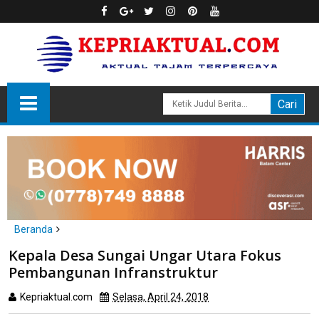
Beranda
Karimun
Kepala Desa Sungai Ungar Utara Fokus
Kepala Desa Sungai Ungar Utara Fokus Pembangunan
Pembangunan Infranstruktur
Infranstruktur
Kepriaktual.com
Selasa, April 24, 2018
Dibaca
kali