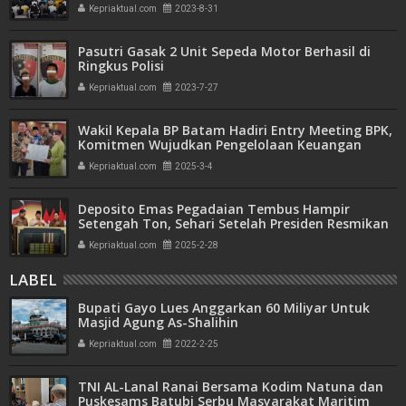
Kepriaktual.com
2023-8-31
Pasutri Gasak 2 Unit Sepeda Motor Berhasil di
Ringkus Polisi
Kepriaktual.com
2023-7-27
Wakil Kepala BP Batam Hadiri Entry Meeting BPK,
Komitmen Wujudkan Pengelolaan Keuangan
Transparan dan Akuntabel
Kepriaktual.com
2025-3-4
Deposito Emas Pegadaian Tembus Hampir
Setengah Ton, Sehari Setelah Presiden Resmikan
Bank Emas
Kepriaktual.com
2025-2-28
LABEL
Bupati Gayo Lues Anggarkan 60 Miliyar Untuk
Masjid Agung As-Shalihin
Kepriaktual.com
2022-2-25
TNI AL-Lanal Ranai Bersama Kodim Natuna dan
Puskesams Batubi Serbu Masyarakat Maritim