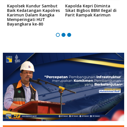
Kapolsek Kundur Sambut
Kapolda Kepri Diminta
A
bi
Baik Kedatangan Kapolres
Sikat Bigbos BBM Ilegal di
S
Karimun Dalam Rangka
Parit Rampak Karimun
A
Memperingati HUT
P
Bayangkara ke-80
K