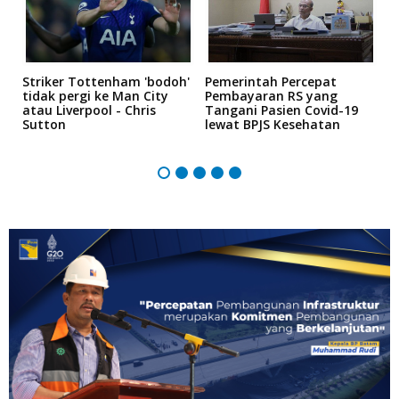
Striker Tottenham 'bodoh'
Pemerintah Percepat
K
tidak pergi ke Man City
Pembayaran RS yang
P
atau Liverpool - Chris
Tangani Pasien Covid-19
"
Sutton
lewat BPJS Kesehatan
5