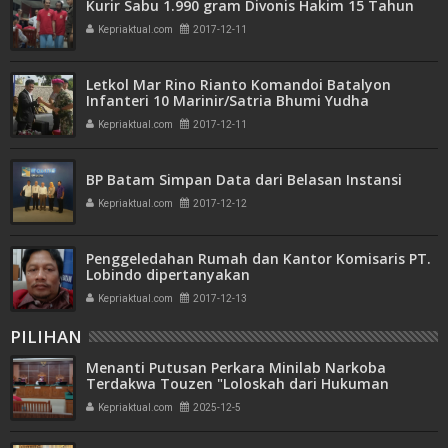
Kurir Sabu 1.990 gram Divonis Hakim 15 Tahun
Kepriaktual.com
2017-12-11
Letkol Mar Rino Rianto Komandoi Batalyon
Infanteri 10 Marinir/Satria Bhumi Yudha
Kepriaktual.com
2017-12-11
BP Batam Simpan Data dari Belasan Instansi
Kepriaktual.com
2017-12-12
Penggeledahan Rumah dan Kantor Komisaris PT.
Lobindo dipertanyakan
Kepriaktual.com
2017-12-13
PILIHAN
Menanti Putusan Perkara Minilab Narkoba
Terdakwa Touzen "Loloskah dari Hukuman
Seumur Hidup atau Mati"
Kepriaktual.com
2025-12-5