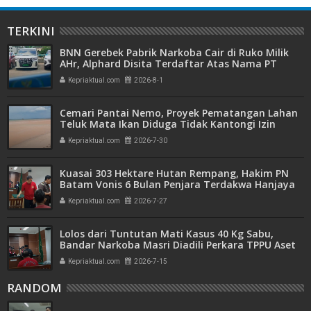
TERKINI
BNN Gerebek Pabrik Narkoba Cair di Ruko Milik
AHr, Alphard Disita Terdaftar Atas Nama PT
Mitra Usaha Properti
Kepriaktual.com
2026-8-1
Cemari Pantai Nemo, Proyek Pematangan Lahan
Teluk Mata Ikan Diduga Tidak Kantongi Izin
Amdal
Kepriaktual.com
2026-7-30
Kuasai 303 Hektare Hutan Rempang, Hakim PN
Batam Vonis 6 Bulan Penjara Terdakwa Hanjaya
Kepriaktual.com
2026-7-27
Lolos dari Tuntutan Mati Kasus 40 Kg Sabu,
Bandar Narkoba Masri Diadili Perkara TPPU Aset
Miliaran
Kepriaktual.com
2026-7-15
RANDOM