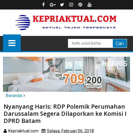
Beranda
headline
politik
Nyanyang Haris: RDP Polemik Perumahan
Nyanyang Haris: RDP Polemik Perumahan Darussalam Segera
Darussalam Segera Dilaporkan ke Komisi I
Dilaporkan ke Komisi I DPRD Batam
DPRD Batam
Kepriaktual.com
Selasa, Februari 06, 2018
Dibaca
kali