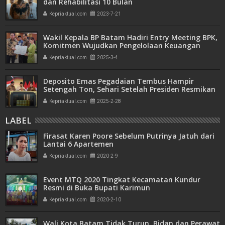
dan Rehabilitasi 10 Bulan
Kepriaktual.com
2023-7-21
Wakil Kepala BP Batam Hadiri Entry Meeting BPK,
Komitmen Wujudkan Pengelolaan Keuangan
Transparan dan Akuntabel
Kepriaktual.com
2025-3-4
Deposito Emas Pegadaian Tembus Hampir
Setengah Ton, Sehari Setelah Presiden Resmikan
Bank Emas
Kepriaktual.com
2025-2-28
LABEL
Firasat Karen Poore Sebelum Putrinya Jatuh dari
Lantai 6 Apartemen
Kepriaktual.com
2020-2-9
Event MTQ 2020 Tingkat Kecamatan Kundur
Resmi di Buka Bupati Karimun
Kepriaktual.com
2020-2-10
Wali Kota Batam Tidak Turun, Bidan dan Perawat