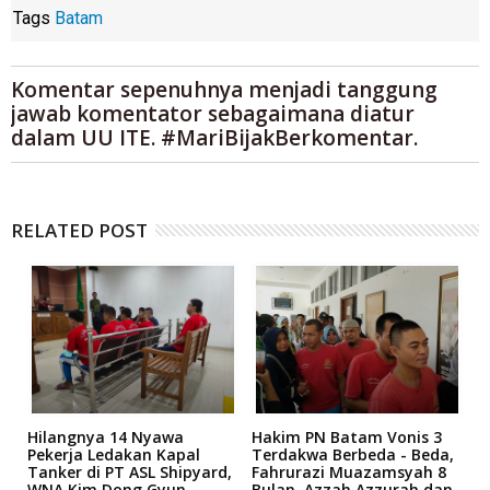
Tags
Batam
Komentar sepenuhnya menjadi tanggung
jawab komentator sebagaimana diatur
dalam UU ITE. #MariBijakBerkomentar.
RELATED POST
Hilangnya 14 Nyawa
Hakim PN Batam Vonis 3
B
r
Pekerja Ledakan Kapal
Terdakwa Berbeda - Beda,
N
Tanker di PT ASL Shipyard,
Fahrurazi Muazamsyah 8
A
an
WNA Kim Dong Gyun
Bulan, Azzah Azzurah dan
T