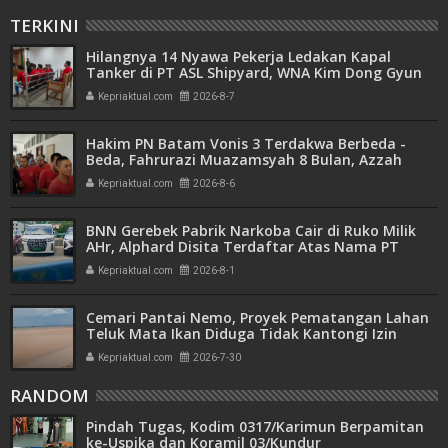
TERKINI
Hilangnya 14 Nyawa Pekerja Ledakan Kapal
Tanker di PT ASL Shipyard, WNA Kim Dong Gyun
Hanya Dituntut 1 Tahun 6 Bulan
Kepriaktual.com
2026-8-7
Hakim PN Batam Vonis 3 Terdakwa Berbeda -
Beda, Fahrurazi Muazamsyah 8 Bulan, Azzah
Azzurah dan Risma Divonis 2 Tahun 6 Bulan
Kepriaktual.com
2026-8-6
BNN Gerebek Pabrik Narkoba Cair di Ruko Milik
AHr, Alphard Disita Terdaftar Atas Nama PT
Mitra Usaha Properti
Kepriaktual.com
2026-8-1
Cemari Pantai Nemo, Proyek Pematangan Lahan
Teluk Mata Ikan Diduga Tidak Kantongi Izin
Amdal
Kepriaktual.com
2026-7-30
RANDOM
Pindah Tugas, Kodim 0317/Karimun Berpamitan
ke-Uspika dan Koramil 03/Kundur