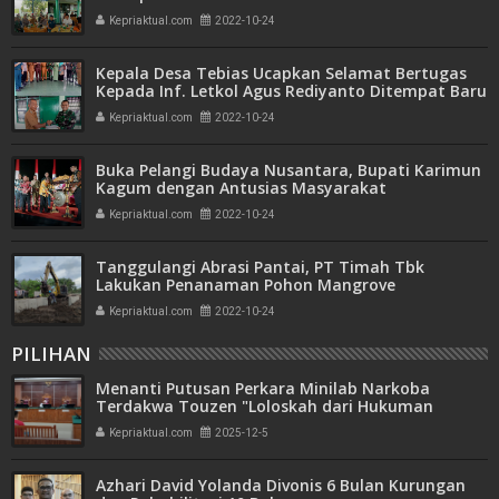
Kepriaktual.com
2022-10-24
Kepala Desa Tebias Ucapkan Selamat Bertugas
Kepada Inf. Letkol Agus Rediyanto Ditempat Baru
Kepriaktual.com
2022-10-24
Buka Pelangi Budaya Nusantara, Bupati Karimun
Kagum dengan Antusias Masyarakat
Kepriaktual.com
2022-10-24
Tanggulangi Abrasi Pantai, PT Timah Tbk
Lakukan Penanaman Pohon Mangrove
Kepriaktual.com
2022-10-24
PILIHAN
Menanti Putusan Perkara Minilab Narkoba
Terdakwa Touzen "Loloskah dari Hukuman
Seumur Hidup atau Mati"
Kepriaktual.com
2025-12-5
Azhari David Yolanda Divonis 6 Bulan Kurungan