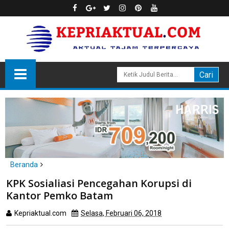
Beranda
Batam
KPK Sosialiasi Pencegahan Korupsi di
KPK Sosialiasi Pencegahan Korupsi di Kantor Pemko Batam
Kantor Pemko Batam
Kepriaktual.com
Selasa, Februari 06, 2018
Dibaca
kali