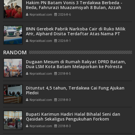
Hakim PN Batam Vonis 3 Terdakwa Berbeda -
Beda, Fahrurazi Muazamsyah 8 Bulan, Azzah
Azzurah dan Risma Divonis 2 Tahun 6 Bulan
Kepriaktual.com
2026-8-6
BNN Gerebek Pabrik Narkoba Cair di Ruko Milik
AHr, Alphard Disita Terdaftar Atas Nama PT
Mitra Usaha Properti
Kepriaktual.com
2026-8-1
RANDOM
Dugaan Mesum di Rumah Rakyat DPRD Batam,
Dua LSM Kota Batam Melaporkan ke Polresta
Barelang
Kepriaktual.com
2018-8-5
Dituntut 4,5 tahun, Terdakwa Cai Fung Ajukan
Pledoi
Kepriaktual.com
2018-8-3
Bupati Karimun Hadiri Halal Bihalal Seni dan
Qasidah Sekaligus Pengukuhan Forkom
Kepriaktual.com
2018-8-3