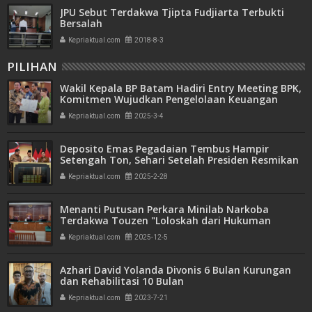
JPU Sebut Terdakwa Tjipta Fudjiarta Terbukti
Bersalah
Kepriaktual.com
2018-8-3
PILIHAN
Wakil Kepala BP Batam Hadiri Entry Meeting BPK,
Komitmen Wujudkan Pengelolaan Keuangan
Transparan dan Akuntabel
Kepriaktual.com
2025-3-4
Deposito Emas Pegadaian Tembus Hampir
Setengah Ton, Sehari Setelah Presiden Resmikan
Bank Emas
Kepriaktual.com
2025-2-28
Menanti Putusan Perkara Minilab Narkoba
Terdakwa Touzen "Loloskah dari Hukuman
Seumur Hidup atau Mati"
Kepriaktual.com
2025-12-5
Azhari David Yolanda Divonis 6 Bulan Kurungan
dan Rehabilitasi 10 Bulan
Kepriaktual.com
2023-7-21