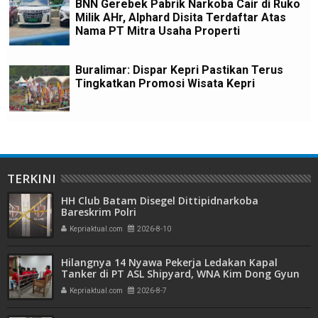
BNN Gerebek Pabrik Narkoba Cair di Ruko
Milik AHr, Alphard Disita Terdaftar Atas
Nama PT Mitra Usaha Properti
Buralimar: Dispar Kepri Pastikan Terus
Tingkatkan Promosi Wisata Kepri
TERKINI
HH Club Batam Disegel Dittipidnarkoba
Bareskrim Polri
Kepriaktual.com
2026-8-10
Hilangnya 14 Nyawa Pekerja Ledakan Kapal
Tanker di PT ASL Shipyard, WNA Kim Dong Gyun
Hanya Dituntut 1 Tahun 6 Bulan
Kepriaktual.com
2026-8-7