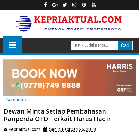
Beranda
headline
politik
Dewan Minta Setiap Pembahasan
Dewan Minta Setiap Pembahasan Ranperda OPD Terkait Harus
Ranperda OPD Terkait Harus Hadir
Hadir
Kepriaktual.com
Senin, Februari 26, 2018
Dibaca
kali