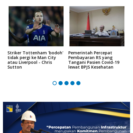
Striker Tottenham 'bodoh'
Pemerintah Percepat
K
tidak pergi ke Man City
Pembayaran RS yang
P
atau Liverpool - Chris
Tangani Pasien Covid-19
"
Sutton
lewat BPJS Kesehatan
5