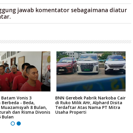
ggung jawab komentator sebagaimana diatur
tar.
 Batam Vonis 3
BNN Gerebek Pabrik Narkoba Cair
C
 Berbeda - Beda,
di Ruko Milik AHr, Alphard Disita
P
i Muazamsyah 8 Bulan,
Terdaftar Atas Nama PT Mitra
I
zurah dan Risma Divonis
Usaha Properti
A
6 Bulan