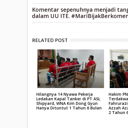
Komentar sepenuhnya menjadi tan
dalam UU ITE. #MariBijakBerkomen
RELATED POST
tan Mati Kasus
Hilangnya 14 Nyawa Pekerja
Hakim PN
ar Narkoba
Ledakan Kapal Tanker di PT ASL
Terdakwa
kara TPPU Aset
Shipyard, WNA Kim Dong Gyun
Fahruraz
Hanya Dituntut 1 Tahun 6 Bulan
Azzah Az
2 Tahun 