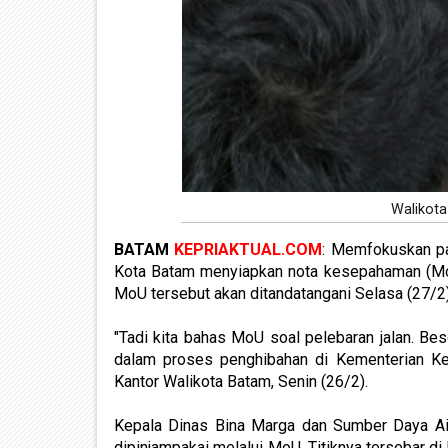
Walikot
BATAM
KEPRIAKTUAL.COM
: Memfokuskan pa
Kota Batam menyiapkan nota kesepahaman (Mo
MoU tersebut akan ditandatangani Selasa (27/2)
"Tadi kita bahas MoU soal pelebaran jalan. Bes
dalam proses penghibahan di Kementerian Ke
Kantor Walikota Batam, Senin (26/2).
Kepala Dinas Bina Marga dan Sumber Daya Ai
dipinjampakai melalui MoU. Titiknya tersebar di