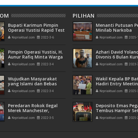
DOM
PILIHAN
Bupati Karimun Pimpin
Menanti Putusan P
Operasi Yustisi Rapid Test
Minilab Narkoba
Antigen di Sejumlah THM
Terdakwa Touzen
Kepriaktual.com
2022-3-6
Kepriaktual.com
2025-
"Loloskah dari Hu
Seumur Hidup atau
Pimpin Operasi Yustisi, H.
Azhari David Yolan
Aunur Rafiq Minta Warga
Divonis 6 Bulan Ku
Karimun Patuhi Prokes
dan Rehabilitasi 10
Kepriaktual.com
2022-3-4
Kepriaktual.com
2023-
Wujudkan Masyarakat
Wakil Kepala BP B
yang Islami dan Bebas
Hadiri Entry Meetin
dari Narkoba, Wakil
Komitmen Wujudk
Kepriaktual.com
2022-3-4
Kepriaktual.com
2025-
Bupati Galus Buka
Pengelolaan Keua
Kegiatan PPMAN
Transparan dan
Akuntabel
Peredaran Rokok Ilegal
Deposito Emas Peg
Merek Manchester,
Tembus Hampir Se
Ombudsman Sarankan BC
Ton, Sehari Setela
Kepriaktual.com
2022-3-5
Kepriaktual.com
2025-
Batam Jalin Kerjasama
Presiden Resmikan
dengan KPK
Emas