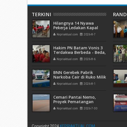
TERKINI
RAN
Hilangnya 14 Nyawa
Pekerja Ledakan Kapal
Tanker di PT ASL Shipyard,
Kepriaktual.com
2026-8-7
WNA Kim Dong Gyun
Hanya Dituntut 1 Tahun 6
Bulan
Hakim PN Batam Vonis 3
Terdakwa Berbeda - Beda,
Fahrurazi Muazamsyah 8
Kepriaktual.com
2026-8-6
Bulan, Azzah Azzurah dan
Risma Divonis 2 Tahun 6
Bulan
BNN Gerebek Pabrik
Narkoba Cair di Ruko Milik
AHr, Alphard Disita
Kepriaktual.com
2026-8-1
Terdaftar Atas Nama PT
Mitra Usaha Properti
Cemari Pantai Nemo,
Proyek Pematangan
Lahan Teluk Mata Ikan
Kepriaktual.com
2026-7-30
Diduga Tidak Kantongi
Izin Amdal
Copyright 2024
KEPRIAKTUAL.COM