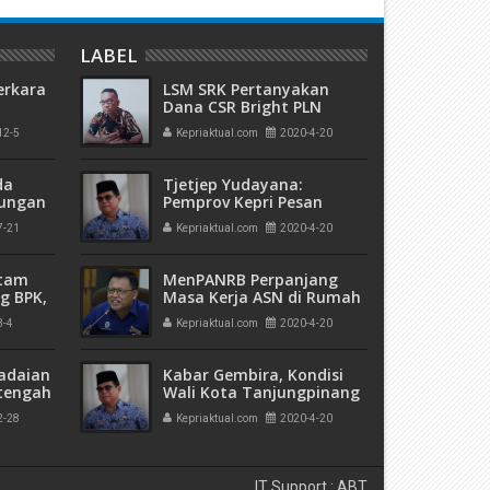
LABEL
erkara
LSM SRK Pertanyakan
Dana CSR Bright PLN
Batam, Kemana?
12-5
Kepriaktual.com
2020-4-20
kuman
 Mati"
da
Tjetjep Yudayana:
rungan
Pemprov Kepri Pesan
 Bulan
20.000 Spesimen Reagen
7-21
Kepriaktual.com
2020-4-20
Ke Distributor
atam
MenPANRB Perpanjang
g BPK,
Masa Kerja ASN di Rumah
an
3-4
Kepriaktual.com
2020-4-20
ngan
adaian
Kabar Gembira, Kondisi
tengah
Wali Kota Tanjungpinang
h
Membaik
2-28
Kepriaktual.com
2020-4-20
 Bank
IT Support : ABT