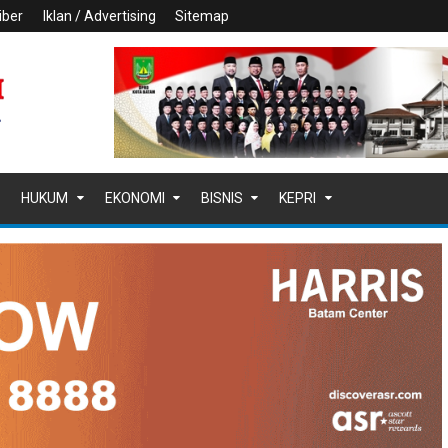
iber
Iklan / Advertising
Sitemap
HUKUM
EKONOMI
BISNIS
KEPRI