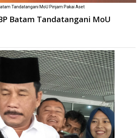
atam Tandatangani MoU Pinjam Pakai Aset
 BP Batam Tandatangani MoU
aca
kali