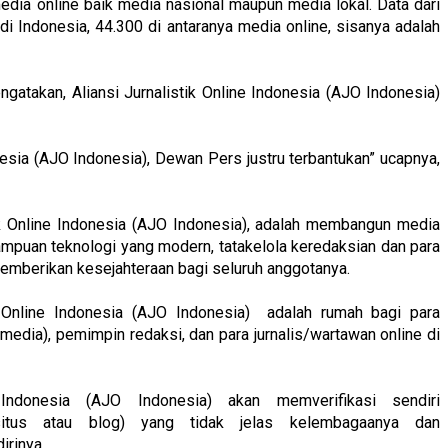
 media online baik media nasional maupun media lokal. Data dari
i Indonesia, 44.300 di antaranya media online, sisanya adalah
atakan, Aliansi Jurnalistik Online Indonesia (AJO Indonesia)
nesia (AJO Indonesia), Dewan Pers justru terbantukan” ucapnya,
tik Online Indonesia (AJO Indonesia), adalah membangun media
uan teknologi yang modern, tatakelola keredaksian dan para
memberikan kesejahteraan bagi seluruh anggotanya.
k Online Indonesia (AJO Indonesia) adalah rumah bagi para
edia), pemimpin redaksi, dan para jurnalis/wartawan online di
e Indonesia (AJO Indonesia) akan memverifikasi sendiri
situs atau blog) yang tidak jelas kelembagaanya dan
irinya.