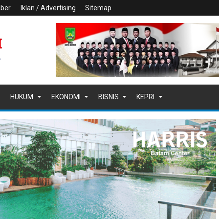
iber
Iklan / Advertising
Sitemap
HUKUM
EKONOMI
BISNIS
KEPRI