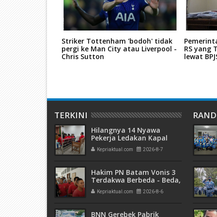
 Resmikan
Striker Tottenham 'bodoh' tidak
Pemerint
ai Bank Emas
pergi ke Man City atau Liverpool -
RS yang T
esia
Chris Sutton
lewat BP
TERKINI
RAN
Hilangnya 14 Nyawa
Pekerja Ledakan Kapal
Tanker di PT ASL Shipyard,
Kepriaktual.com
2026-8-7
WNA Kim Dong Gyun
Hanya Dituntut 1 Tahun 6
Bulan
Hakim PN Batam Vonis 3
Terdakwa Berbeda - Beda,
Fahrurazi Muazamsyah 8
Kepriaktual.com
2026-8-6
Bulan, Azzah Azzurah dan
Risma Divonis 2 Tahun 6
Bulan
BNN Gerebek Pabrik