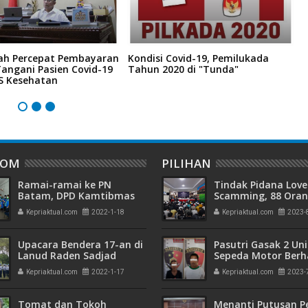
ah Percepat Pembayaran
Kondisi Covid-19, Pemilukada
C
angani Pasien Covid-19
Tahun 2020 di "Tunda"
M
JS Kesehatan
M
DOM
PILIHAN
Ramai-ramai ke PN
Tindak Pidana Love
Batam, DPD Kamtibmas
Scamming, 88 Ora
Indonesia Kepri Lakukan
Pelaku Ditangkap P
Kepriaktual.com
2022-1-18
Kepriaktual.com
2023-
Gugatan Class Action
Kepri dan Polisi Cin
Batam
Upacara Bendera 17-an di
Pasutri Gasak 2 Uni
Lanud Raden Sadjad
Sepeda Motor Berha
Ringkus Polisi
Kepriaktual.com
2022-1-17
Kepriaktual.com
2023-
Tomat dan Tokoh
Menanti Putusan P