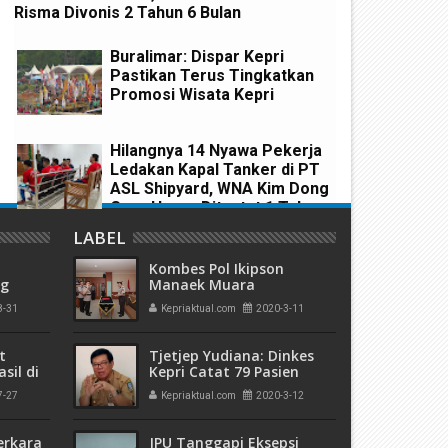
Risma Divonis 2 Tahun 6 Bulan
Buralimar: Dispar Kepri
Pastikan Terus Tingkatkan
egah Penyebaran Covid-19,
Laporkan SPT ke DJP, Jika Ti
Promosi Wisata Kepri
enPANRB Minta ASN Tidak
WP di "Denda"
udik Lebaran
Hilangnya 14 Nyawa Pekerja
Ledakan Kapal Tanker di PT
ASL Shipyard, WNA Kim Dong
Gyun Hanya Dituntut 1 Tahun
6 Bulan
LABEL
Kombes Pol Ikipson
ng
Manaek Muara
olda
Tampubolon Jabat
8-31
Kepriaktual.com
2020-3-11
a di
Irwasda Polda Kepri
t
Tjetjep Yudiana: Dinkes
sil di
Kepri Catat 79 Pasien
Negatif Covid-19
7-27
Kepriaktual.com
2020-3-12
erkara
JPU Tanggapi Eksepsi