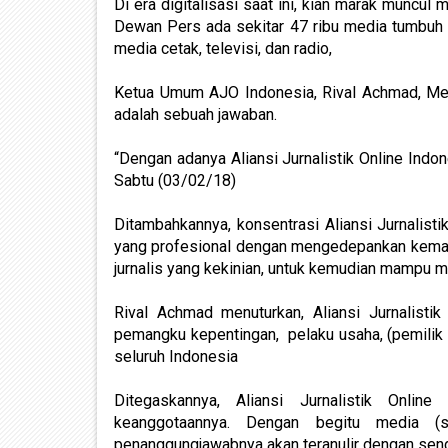
Di era digitalisasi saat ini, kian marak muncul
Dewan Pers ada sekitar 47 ribu media tumbuh d
media cetak, televisi, dan radio,
Ketua Umum AJO Indonesia, Rival Achmad, Meng
adalah sebuah jawaban.
“Dengan adanya Aliansi Jurnalistik Online Indo
Sabtu (03/02/18)
Ditambahkannya, konsentrasi Aliansi Jurnalis
yang profesional dengan mengedepankan kemamp
jurnalis yang kekinian, untuk kemudian mampu 
Rival Achmad menuturkan, Aliansi Jurnalisti
pemangku kepentingan, pelaku usaha, (pemilik m
seluruh Indonesia
Ditegaskannya, Aliansi Jurnalistik Onlin
keanggotaannya. Dengan begitu media (
penanggungjawabnya akan teranulir dengan send