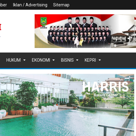
iber
Iklan / Advertising
Sitemap
HUKUM
EKONOMI
BISNIS
KEPRI