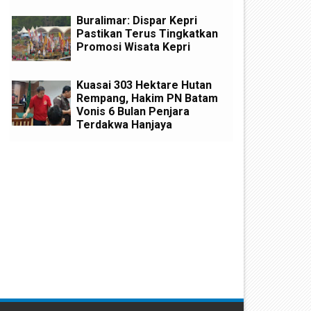
Buralimar: Dispar Kepri
Pastikan Terus Tingkatkan
Promosi Wisata Kepri
Kuasai 303 Hektare Hutan
Rempang, Hakim PN Batam
Vonis 6 Bulan Penjara
Terdakwa Hanjaya
olos dari Tuntutan Mati Kasus
Kuasai 303 Hektare Hutan
0 Kg Sabu, Bandar Narkoba
Rempang, Acai Hanya Ditunt
asri Diadili Perkara TPPU Aset
Bulan Penjara
iliaran