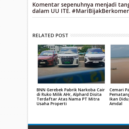
Komentar sepenuhnya menjadi tan
dalam UU ITE. #MariBijakBerkomen
RELATED POST
ba, Dua
BNN Gerebek Pabrik Narkoba Cair
Cemari P
 Batam Dituntut
di Ruko Milik AHr, Alphard Disita
Pematang
utan JPU
Terdaftar Atas Nama PT Mitra
Ikan Didu
Usaha Properti
Amdal