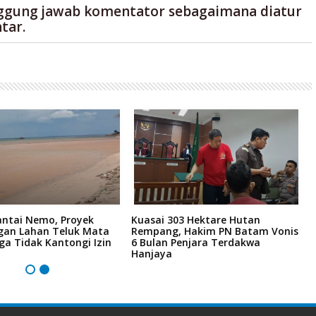
ggung jawab komentator sebagaimana diatur
tar.
antai Nemo, Proyek
Kuasai 303 Hektare Hutan
L
an Lahan Teluk Mata
Rempang, Hakim PN Batam Vonis
4
ga Tidak Kantongi Izin
6 Bulan Penjara Terdakwa
M
Hanjaya
M