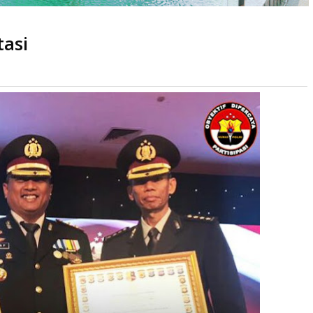
tasi
baca
kali