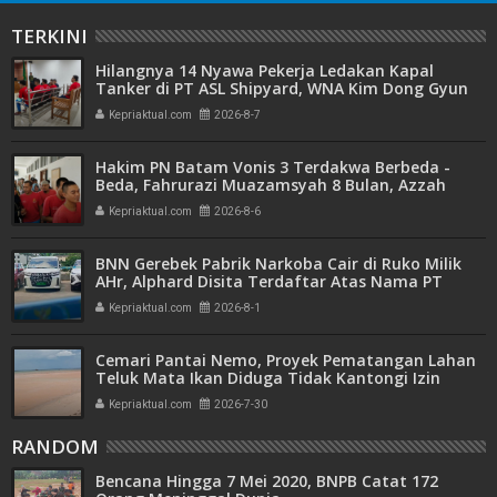
TERKINI
Hilangnya 14 Nyawa Pekerja Ledakan Kapal
Tanker di PT ASL Shipyard, WNA Kim Dong Gyun
Hanya Dituntut 1 Tahun 6 Bulan
Kepriaktual.com
2026-8-7
Hakim PN Batam Vonis 3 Terdakwa Berbeda -
Beda, Fahrurazi Muazamsyah 8 Bulan, Azzah
Azzurah dan Risma Divonis 2 Tahun 6 Bulan
Kepriaktual.com
2026-8-6
BNN Gerebek Pabrik Narkoba Cair di Ruko Milik
AHr, Alphard Disita Terdaftar Atas Nama PT
Mitra Usaha Properti
Kepriaktual.com
2026-8-1
Cemari Pantai Nemo, Proyek Pematangan Lahan
Teluk Mata Ikan Diduga Tidak Kantongi Izin
Amdal
Kepriaktual.com
2026-7-30
RANDOM
Bencana Hingga 7 Mei 2020, BNPB Catat 172