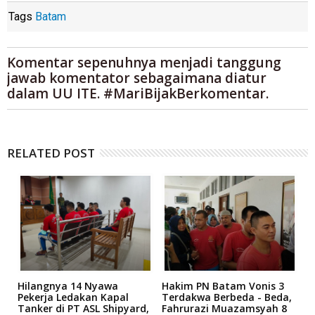
Tags
Batam
Komentar sepenuhnya menjadi tanggung
jawab komentator sebagaimana diatur
dalam UU ITE. #MariBijakBerkomentar.
RELATED POST
Hilangnya 14 Nyawa
Hakim PN Batam Vonis 3
B
r
Pekerja Ledakan Kapal
Terdakwa Berbeda - Beda,
N
Tanker di PT ASL Shipyard,
Fahrurazi Muazamsyah 8
A