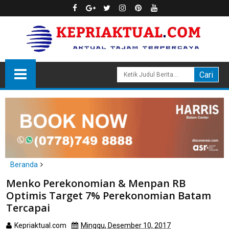
Beranda
Batam
Menko Perekonomian & Menpan RB
Menko Perekonomian & Menpan RB Optimis Target 7%
Optimis Target 7% Perekonomian Batam
Perekonomian Batam Tercapai
Tercapai
Kepriaktual.com
Minggu, Desember 10, 2017
Dibaca
kali