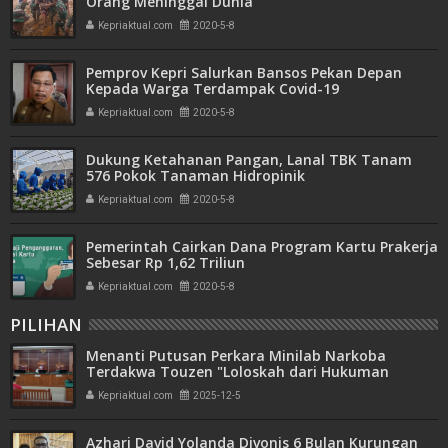
Orang Meninggal Dunia
Kepriaktual.com
2020-5-8
Pemprov Kepri Salurkan Bansos Pekan Depan
Kepada Warga Terdampak Covid-19
Kepriaktual.com
2020-5-8
Dukung Ketahanan Pangan, Lanal TBK Tanam
576 Pokok Tanaman Hidropinik
Kepriaktual.com
2020-5-8
Pemerintah Cairkan Dana Program Kartu Prakerja
Sebesar Rp 1,62 Triliun
Kepriaktual.com
2020-5-8
PILIHAN
Menanti Putusan Perkara Minilab Narkoba
Terdakwa Touzen "Loloskah dari Hukuman
Seumur Hidup atau Mati"
Kepriaktual.com
2025-12-5
Azhari David Yolanda Divonis 6 Bulan Kurungan