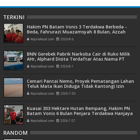
TERKINI
Hakim PN Batam Vonis 3 Terdakwa Berbeda -
Beda, Fahrurazi Muazamsyah 8 Bulan, Azzah
Azzurah dan Risma Divonis 2 Tahun 6 Bulan
Kepriaktual.com
2026-8-6
BNN Gerebek Pabrik Narkoba Cair di Ruko Milik
AHr, Alphard Disita Terdaftar Atas Nama PT
Mitra Usaha Properti
Kepriaktual.com
2026-8-1
Cemari Pantai Nemo, Proyek Pematangan Lahan
Teluk Mata Ikan Diduga Tidak Kantongi Izin
Amdal
Kepriaktual.com
2026-7-30
Kuasai 303 Hektare Hutan Rempang, Hakim PN
Batam Vonis 6 Bulan Penjara Terdakwa Hanjaya
Kepriaktual.com
2026-7-27
RANDOM