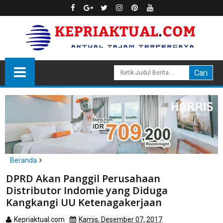
Beranda
headline
politik
DPRD Akan Panggil Perusahaan
DPRD Akan Panggil Perusahaan Distributor Indomie yang Diduga
Distributor Indomie yang Diduga
Kangkangi UU Ketenagakerjaan
Kangkangi UU Ketenagakerjaan
Kepriaktual.com
Kamis, Desember 07, 2017
Dibaca
kali