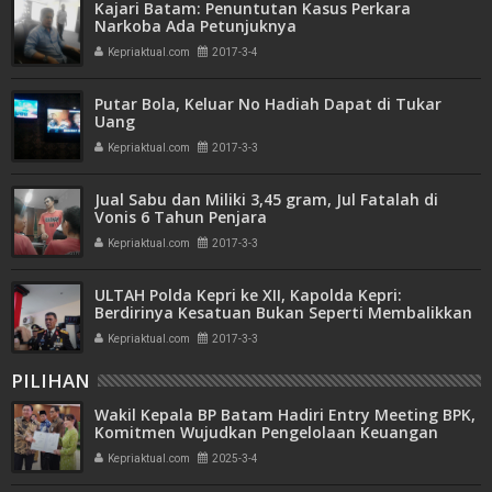
Kajari Batam: Penuntutan Kasus Perkara
Narkoba Ada Petunjuknya
Kepriaktual.com
2017-3-4
Putar Bola, Keluar No Hadiah Dapat di Tukar
Uang
Kepriaktual.com
2017-3-3
Jual Sabu dan Miliki 3,45 gram, Jul Fatalah di
Vonis 6 Tahun Penjara
Kepriaktual.com
2017-3-3
ULTAH Polda Kepri ke XII, Kapolda Kepri:
Berdirinya Kesatuan Bukan Seperti Membalikkan
Telapak Tangan
Kepriaktual.com
2017-3-3
PILIHAN
Wakil Kepala BP Batam Hadiri Entry Meeting BPK,
Komitmen Wujudkan Pengelolaan Keuangan
Transparan dan Akuntabel
Kepriaktual.com
2025-3-4