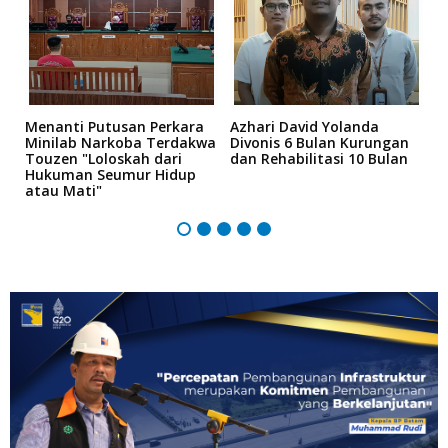
Menanti Putusan Perkara
Azhari David Yolanda
D
k
Minilab Narkoba Terdakwa
Divonis 6 Bulan Kurungan
T
Touzen "Loloskah dari
dan Rehabilitasi 10 Bulan
P
Hukuman Seumur Hidup
B
atau Mati"