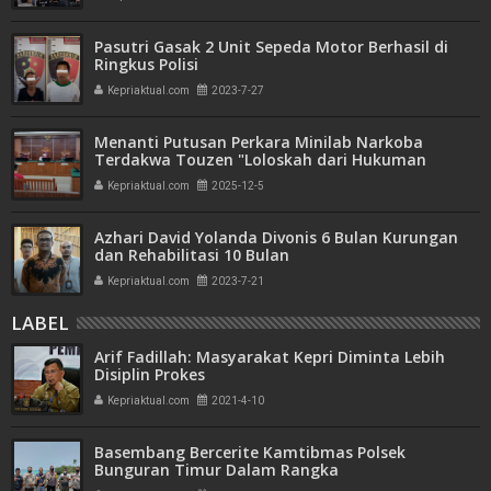
Pasutri Gasak 2 Unit Sepeda Motor Berhasil di
Ringkus Polisi
Kepriaktual.com
2023-7-27
Menanti Putusan Perkara Minilab Narkoba
Terdakwa Touzen "Loloskah dari Hukuman
Seumur Hidup atau Mati"
Kepriaktual.com
2025-12-5
Azhari David Yolanda Divonis 6 Bulan Kurungan
dan Rehabilitasi 10 Bulan
Kepriaktual.com
2023-7-21
LABEL
Arif Fadillah: Masyarakat Kepri Diminta Lebih
Disiplin Prokes
Kepriaktual.com
2021-4-10
Basembang Bercerite Kamtibmas Polsek
Bunguran Timur Dalam Rangka
Mensosialisasikan Karhutla dan Covid-19