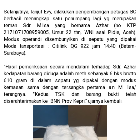
Selanjutnya, lanjut Evy, dilakukan pengembangan petugas BC
berhasil menangkap satu penumpang lagi yg merupakan
teman Sdr. M.Isa yang bernama Azhar (no KTP
2171071708959005, Umur 22 thn, WNI asal Pidie, Aceh).
Modus operandi disembunyikan di sepatu yang dipakai
Moda tansportasi : Citilink QG 922 jam 14:40 (Batam-
Surabaya).
"Hasil pemeriksaan secara mendalam terhadap Sdr. Azhar
kedapatan barang diduga adalah meth sebanyak 6 bks brutto
610 gram di dalam sepatu yg dipakai dengan modus
kemasan sama dengan tersangka pertama a.n M. Isa,"
terangnya. "Kedua TSK dan barang bukti telah
diserahterimakan ke BNN Prov Kepri," ujarnya kembali.