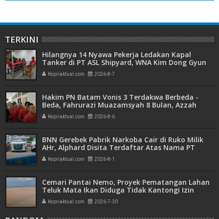
TERKINI
Hilangnya 14 Nyawa Pekerja Ledakan Kapal
Tanker di PT ASL Shipyard, WNA Kim Dong Gyun
Hanya Dituntut 1 Tahun 6 Bulan
Kepriaktual.com
2026-8-7
Hakim PN Batam Vonis 3 Terdakwa Berbeda -
Beda, Fahrurazi Muazamsyah 8 Bulan, Azzah
Azzurah dan Risma Divonis 2 Tahun 6 Bulan
Kepriaktual.com
2026-8-6
BNN Gerebek Pabrik Narkoba Cair di Ruko Milik
AHr, Alphard Disita Terdaftar Atas Nama PT
Mitra Usaha Properti
Kepriaktual.com
2026-8-1
Cemari Pantai Nemo, Proyek Pematangan Lahan
Teluk Mata Ikan Diduga Tidak Kantongi Izin
Amdal
Kepriaktual.com
2026-7-30