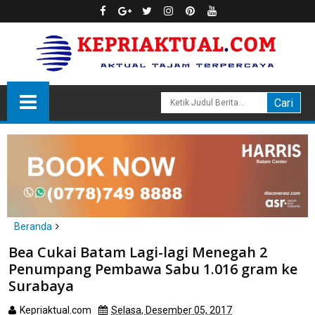
Beranda
Batam
hukum
Bea Cukai Batam Lagi-lagi Menegah 2
Bea Cukai Batam Lagi-lagi Menegah 2 Penumpang Pembawa
Penumpang Pembawa Sabu 1.016 gram ke
Sabu 1.016 gram ke Surabaya
Surabaya
Kepriaktual.com
Selasa, Desember 05, 2017
Dibaca
kali