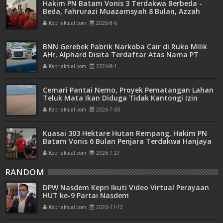
Hakim PN Batam Vonis 3 Terdakwa Berbeda -
Beda, Fahrurazi Muazamsyah 8 Bulan, Azzah
Azzurah dan Risma Divonis 2 Tahun 6 Bulan
Kepriaktual.com
2026-8-6
BNN Gerebek Pabrik Narkoba Cair di Ruko Milik
AHr, Alphard Disita Terdaftar Atas Nama PT
Mitra Usaha Properti
Kepriaktual.com
2026-8-1
Cemari Pantai Nemo, Proyek Pematangan Lahan
Teluk Mata Ikan Diduga Tidak Kantongi Izin
Amdal
Kepriaktual.com
2026-7-30
Kuasai 303 Hektare Hutan Rempang, Hakim PN
Batam Vonis 6 Bulan Penjara Terdakwa Hanjaya
Kepriaktual.com
2026-7-27
RANDOM
DPW Nasdem Kepri Ikuti Video Virtual Perayaan
HUT ke-9 Partai Nasdem
Kepriaktual.com
2020-11-12