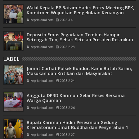
Wakil Kepala BP Batam Hadiri Entry Meeting BPK,
Komitmen Wujudkan Pengelolaan Keuangan
Transparan dan Akuntabel
Kepriaktual.com
2025-3-4
Deposito Emas Pegadaian Tembus Hampir
Setengah Ton, Sehari Setelah Presiden Resmikan
Bank Emas
Kepriaktual.com
2025-2-28
LABEL
Jumat Curhat Polsek Kundur: Kami Butuh Saran,
Masukan dan Kritikan dari Masyarakat
Kepriaktual.com
2023-2-24
Anggota DPRD Karimun Gelar Reses Bersama
Warga Qauman
Kepriaktual.com
2023-2-26
Bupati Karimun Hadiri Peresmian Gedung
Krematorium Umat Buddha dan Penyerahan 1
Unit Mobil Jenazah
Kepriaktual.com
2023-2-27