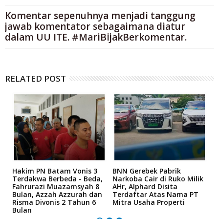
Komentar sepenuhnya menjadi tanggung
jawab komentator sebagaimana diatur
dalam UU ITE. #MariBijakBerkomentar.
RELATED POST
n
Hakim PN Batam Vonis 3
BNN Gerebek Pabrik
C
Terdakwa Berbeda - Beda,
Narkoba Cair di Ruko Milik
P
Fahrurazi Muazamsyah 8
AHr, Alphard Disita
T
Bulan, Azzah Azzurah dan
Terdaftar Atas Nama PT
T
Risma Divonis 2 Tahun 6
Mitra Usaha Properti
Bulan