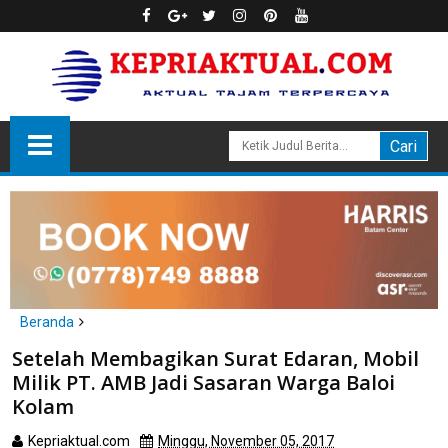
Beranda
Batam
Setelah Membagikan Surat Edaran, Mobil
Setelah Membagikan Surat Edaran, Mobil Milik PT. AMB Jadi
Milik PT. AMB Jadi Sasaran Warga Baloi
Sasaran Warga Baloi Kolam
Kolam
Kepriaktual.com
Minggu, November 05, 2017
Dibaca
kali