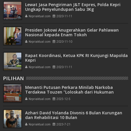
Lewat Jasa Pengiriman J&T Expres, Polda Kepri
Ungkap Penyelundupan Sabu 3Kg
Kepriaktual.com
2020-11-11
Presiden Jokowi Anugerahkan Gelar Pahlawan
Nasional kepada Enam Tokoh
Kepriaktual.com
2020-11-10
Rapat Koordinasi, Ketua KPK RI Kunjungi Mapolda
Kepri
Kepriaktual.com
2020-11-11
PILIHAN
Menanti Putusan Perkara Minilab Narkoba
Terdakwa Touzen "Loloskah dari Hukuman
Seumur Hidup atau Mati"
Kepriaktual.com
2025-12-5
Azhari David Yolanda Divonis 6 Bulan Kurungan
dan Rehabilitasi 10 Bulan
Kepriaktual.com
2023-7-21