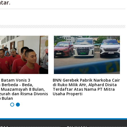
tar.
 Batam Vonis 3
BNN Gerebek Pabrik Narkoba Cair
C
 Berbeda - Beda,
di Ruko Milik AHr, Alphard Disita
P
i Muazamsyah 8 Bulan,
Terdaftar Atas Nama PT Mitra
I
zurah dan Risma Divonis
Usaha Properti
A
6 Bulan