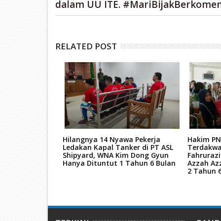
dalam UU ITE. #MariBijakBerkomen
RELATED POST
tan Mati Kasus
Hilangnya 14 Nyawa Pekerja
Hakim PN
ar Narkoba
Ledakan Kapal Tanker di PT ASL
Terdakwa
kara TPPU Aset
Shipyard, WNA Kim Dong Gyun
Fahruraz
Hanya Dituntut 1 Tahun 6 Bulan
Azzah Az
2 Tahun 