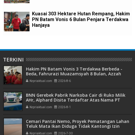
Kuasai 303 Hektare Hutan Rempang, Hakim
PN Batam Vonis 6 Bulan Penjara Terdakwa
Hanjaya
TERKINI
Hakim PN Batam Vonis 3 Terdakwa Berbeda -
Beda, Fahrurazi Muazamsyah 8 Bulan, Azzah
Azzurah dan Risma Divonis 2 Tahun 6 Bulan
Kepriaktual.com
2026-8-6
BNN Gerebek Pabrik Narkoba Cair di Ruko Milik
AHr, Alphard Disita Terdaftar Atas Nama PT
Mitra Usaha Properti
Kepriaktual.com
2026-8-1
Cemari Pantai Nemo, Proyek Pematangan Lahan
Teluk Mata Ikan Diduga Tidak Kantongi Izin
Amdal
Kepriaktual.com
2026-7-30