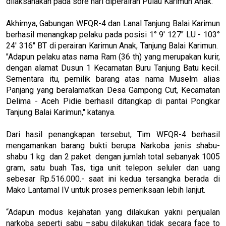
dilaksanakan pada sore hari diperairan Pulau Karimun Anak.
Akhirnya, Gabungan WFQR-4 dan Lanal Tanjung Balai Karimun
berhasil menangkap pelaku pada posisi 1° 9' 127" LU - 103°
24' 316" BT di perairan Karimun Anak, Tanjung Balai Karimun.
"Adapun pelaku atas nama Ram (36 th) yang merupakan kurir,
dengan alamat Dusun 1 Kecamatan Buru Tanjung Batu kecil.
Sementara itu, pemilik barang atas nama Muselm alias
Panjang yang beralamatkan Desa Gampong Cut, Kecamatan
Delima - Aceh Pidie berhasil ditangkap di pantai Pongkar
Tanjung Balai Karimun," katanya.
Dari hasil penangkapan tersebut, Tim WFQR-4 berhasil
mengamankan barang bukti berupa Narkoba jenis shabu-
shabu 1 kg dan 2 paket dengan jumlah total sebanyak 1005
gram, satu buah Tas, tiga unit telepon seluler dan uang
sebesar Rp.516.000.- saat ini kedua tersangka berada di
Mako Lantamal IV untuk proses pemeriksaan lebih lanjut.
“Adapun modus kejahatan yang dilakukan yakni penjualan
narkoba seperti sabu –sabu dilakukan tidak secara face to