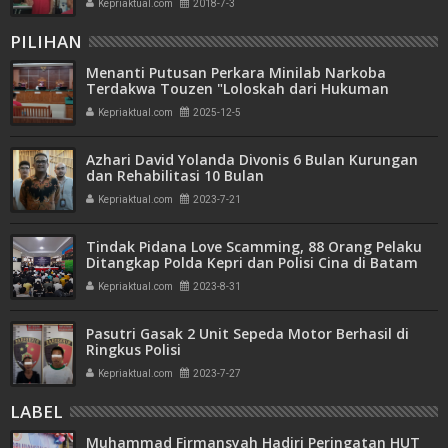
Kepriaktual.com
2018-7-3
PILIHAN
Menanti Putusan Perkara Minilab Narkoba
Terdakwa Touzen "Loloskah dari Hukuman
Seumur Hidup atau Mati"
Kepriaktual.com
2025-12-5
Azhari David Yolanda Divonis 6 Bulan Kurungan
dan Rehabilitasi 10 Bulan
Kepriaktual.com
2023-7-21
Tindak Pidana Love Scamming, 88 Orang Pelaku
Ditangkap Polda Kepri dan Polisi Cina di Batam
Kepriaktual.com
2023-8-31
Pasutri Gasak 2 Unit Sepeda Motor Berhasil di
Ringkus Polisi
Kepriaktual.com
2023-7-27
LABEL
Muhammad Firmansyah Hadiri Peringatan HUT