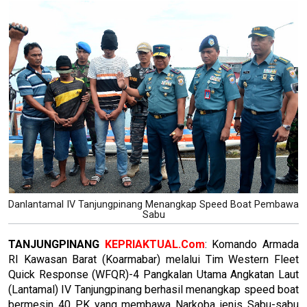
Danlantamal IV Tanjungpinang Menangkap Speed Boat Pembawa
Sabu
TANJUNGPINANG
KEPRIAKTUAL.Com
: Komando Armada
RI Kawasan Barat (Koarmabar) melalui Tim Western Fleet
Quick Response (WFQR)-4 Pangkalan Utama Angkatan Laut
(Lantamal) IV Tanjungpinang berhasil menangkap speed boat
bermesin 40 PK yang membawa Narkoba jenis Sabu-sabu