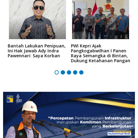
n
Bantah Lakukan Penipuan,
PWI Kepri Ajak
K
Ini Hak Jawab Ady Indra
Pangkogabwilhan I Panen
D
Pawennari: Saya Korban
Raya Semangka di Bintan,
K
Dukung Ketahanan Pangan