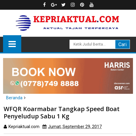
Beranda
headline
kepri
tanjungpinang
WFQR Koarmabar Tangkap Speed Boat
WFQR Koarmabar Tangkap Speed Boat Penyeludup Sabu 1 Kg
Penyeludup Sabu 1 Kg
Kepriaktual.com
Jumat, September 29, 2017
Dibaca
kali