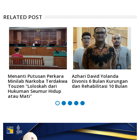
RELATED POST
Menanti Putusan Perkara
Azhari David Yolanda
D
i
Minilab Narkoba Terdakwa
Divonis 6 Bulan Kurungan
T
Touzen "Loloskah dari
dan Rehabilitasi 10 Bulan
P
Hukuman Seumur Hidup
B
atau Mati"