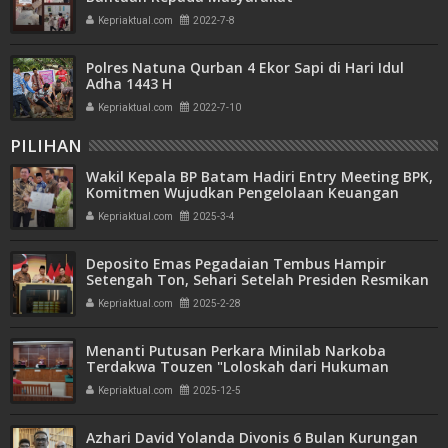
Kepriaktual.com
2022-7-8
Polres Natuna Qurban 4 Ekor Sapi di Hari Idul
Adha 1443 H
Kepriaktual.com
2022-7-10
PILIHAN
Wakil Kepala BP Batam Hadiri Entry Meeting BPK,
Komitmen Wujudkan Pengelolaan Keuangan
Transparan dan Akuntabel
Kepriaktual.com
2025-3-4
Deposito Emas Pegadaian Tembus Hampir
Setengah Ton, Sehari Setelah Presiden Resmikan
Bank Emas
Kepriaktual.com
2025-2-28
Menanti Putusan Perkara Minilab Narkoba
Terdakwa Touzen "Loloskah dari Hukuman
Seumur Hidup atau Mati"
Kepriaktual.com
2025-12-5
Azhari David Yolanda Divonis 6 Bulan Kurungan