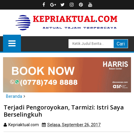
Beranda
headline
hukum
Terjadi Pengoroyokan, Tarmizi: Istri Saya
Terjadi Pengoroyokan, Tarmizi: Istri Saya Berselingkuh
Berselingkuh
Kepriaktual.com
Selasa, September 26, 2017
Dibaca
kali