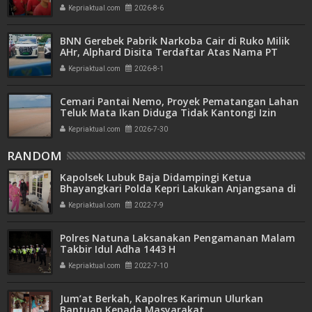
Azzurah dan Risma Divonis 2 Tahun 6 Bulan
Kepriaktual.com
2026-8-6
BNN Gerebek Pabrik Narkoba Cair di Ruko Milik
AHr, Alphard Disita Terdaftar Atas Nama PT
Mitra Usaha Properti
Kepriaktual.com
2026-8-1
Cemari Pantai Nemo, Proyek Pematangan Lahan
Teluk Mata Ikan Diduga Tidak Kantongi Izin
Amdal
Kepriaktual.com
2026-7-30
RANDOM
Kapolsek Lubuk Baja Didampingi Ketua
Bhayangkari Polda Kepri Lakukan Anjangsana di
HUT HKGB ke-70
Kepriaktual.com
2022-7-9
Polres Natuna Laksanakan Pengamanan Malam
Takbir Idul Adha 1443 H
Kepriaktual.com
2022-7-10
Jum’at Berkah, Kapolres Karimun Ulurkan
Bantuan Kepada Masyarakat