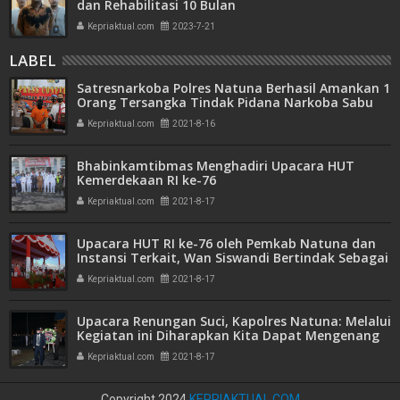
dan Rehabilitasi 10 Bulan
Kepriaktual.com
2023-7-21
LABEL
Satresnarkoba Polres Natuna Berhasil Amankan 1
Orang Tersangka Tindak Pidana Narkoba Sabu
Kepriaktual.com
2021-8-16
Bhabinkamtibmas Menghadiri Upacara HUT
Kemerdekaan RI ke-76
Kepriaktual.com
2021-8-17
Upacara HUT RI ke-76 oleh Pemkab Natuna dan
Instansi Terkait, Wan Siswandi Bertindak Sebagai
Inspektur
Kepriaktual.com
2021-8-17
Upacara Renungan Suci, Kapolres Natuna: Melalui
Kegiatan ini Diharapkan Kita Dapat Mengenang
Kembali Jasa-Jasa Para Pahlawan
Kepriaktual.com
2021-8-17
Copyright 2024
KEPRIAKTUAL.COM