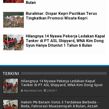
Bulan
Buralimar: Dispar Kepri Pastikan Terus
Tingkatkan Promosi Wisata Kepri
Hilangnya 14 Nyawa Pekerja Ledakan Kapal
Tanker di PT ASL Shipyard, WNA Kim Dong
Gyun Hanya Dituntut 1 Tahun 6 Bulan
TERKINI
Hilangnya 14 Nyawa Pekerja Ledakan Kapal
Tanker di PT ASL Shipyard, WNA Kim Dong Gyun
Hanya Dituntut 1 Tahun 6 Bulan
Kepriaktual.com
2026-8-7
Hakim PN Batam Vonis 3 Terdakwa Berbeda -
Beda, Fahrurazi Muazamsyah 8 Bulan, Azzah