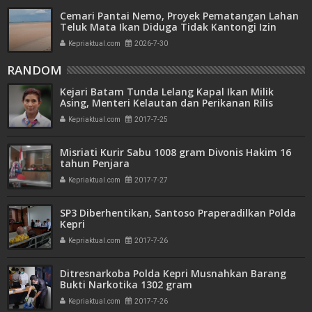
Cemari Pantai Nemo, Proyek Pematangan Lahan
Teluk Mata Ikan Diduga Tidak Kantongi Izin
Amdal
Kepriaktual.com
2026-7-30
RANDOM
Kejari Batam Tunda Lelang Kapal Ikan Milik
Asing, Menteri Kelautan dan Perikanan Rilis
Pernyataan ke Publik
Kepriaktual.com
2017-7-25
Misriati Kurir Sabu 1008 gram Divonis Hakim 16
tahun Penjara
Kepriaktual.com
2017-7-27
SP3 Diberhentikan, Santoso Praperadilkan Polda
Kepri
Kepriaktual.com
2017-7-26
Ditresnarkoba Polda Kepri Musnahkan Barang
Bukti Narkotika 1302 gram
Kepriaktual.com
2017-7-26