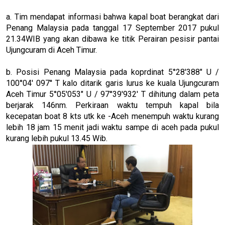
a. Tim mendapat informasi bahwa kapal boat berangkat dari
Penang Malaysia pada tanggal 17 September 2017 pukul
21.34WIB yang akan dibawa ke titik Perairan pesisir pantai
Ujungcuram di Aceh Timur.
b. Posisi Penang Malaysia pada koprdinat 5°28'388" U /
100°04' 097'' T kalo ditarik garis lurus ke kuala Ujungcuram
Aceh Timur 5°05'053" U / 97°39'932' T dihitung dalam peta
berjarak 146nm. Perkiraan waktu tempuh kapal bila
kecepatan boat 8 kts utk ke -Aceh menempuh waktu kurang
lebih 18 jam 15 menit jadi waktu sampe di aceh pada pukul
kurang lebih pukul 13.45 Wib.