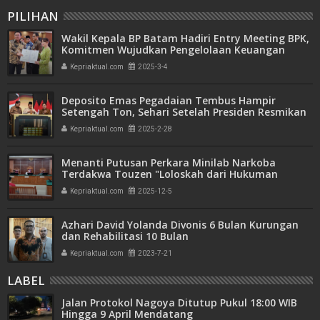
PILIHAN
Wakil Kepala BP Batam Hadiri Entry Meeting BPK,
Komitmen Wujudkan Pengelolaan Keuangan
Transparan dan Akuntabel
Kepriaktual.com
2025-3-4
Deposito Emas Pegadaian Tembus Hampir
Setengah Ton, Sehari Setelah Presiden Resmikan
Bank Emas
Kepriaktual.com
2025-2-28
Menanti Putusan Perkara Minilab Narkoba
Terdakwa Touzen "Loloskah dari Hukuman
Seumur Hidup atau Mati"
Kepriaktual.com
2025-12-5
Azhari David Yolanda Divonis 6 Bulan Kurungan
dan Rehabilitasi 10 Bulan
Kepriaktual.com
2023-7-21
LABEL
Jalan Protokol Nagoya Ditutup Pukul 18:00 WIB
Hingga 9 April Mendatang