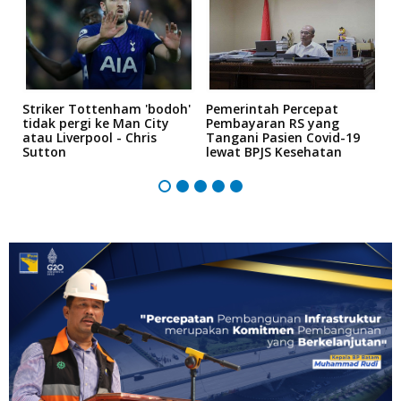
Striker Tottenham 'bodoh'
Pemerintah Percepat
K
tidak pergi ke Man City
Pembayaran RS yang
P
atau Liverpool - Chris
Tangani Pasien Covid-19
"
Sutton
lewat BPJS Kesehatan