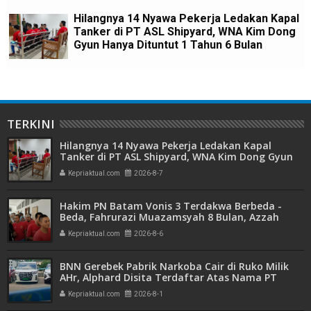
Hilangnya 14 Nyawa Pekerja Ledakan Kapal
Tanker di PT ASL Shipyard, WNA Kim Dong
Gyun Hanya Dituntut 1 Tahun 6 Bulan
TERKINI
Hilangnya 14 Nyawa Pekerja Ledakan Kapal
Tanker di PT ASL Shipyard, WNA Kim Dong Gyun
Hanya Dituntut 1 Tahun 6 Bulan
Kepriaktual.com
2026-8-7
Hakim PN Batam Vonis 3 Terdakwa Berbeda -
Beda, Fahrurazi Muazamsyah 8 Bulan, Azzah
Azzurah dan Risma Divonis 2 Tahun 6 Bulan
Kepriaktual.com
2026-8-6
BNN Gerebek Pabrik Narkoba Cair di Ruko Milik
AHr, Alphard Disita Terdaftar Atas Nama PT
Mitra Usaha Properti
Kepriaktual.com
2026-8-1