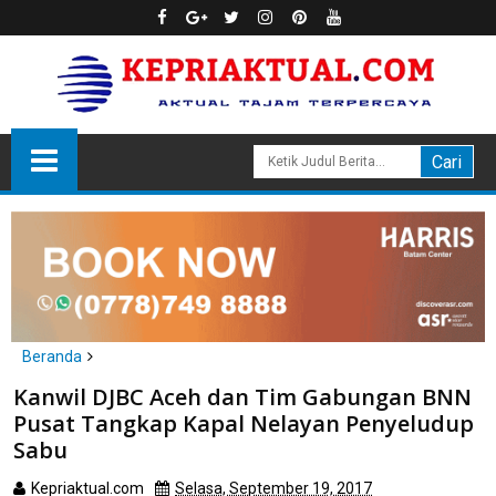
Beranda
headline
nasional
Kanwil DJBC Aceh dan Tim Gabungan BNN
Kanwil DJBC Aceh dan Tim Gabungan BNN Pusat Tangkap Kapal
Pusat Tangkap Kapal Nelayan Penyeludup
Nelayan Penyeludup Sabu
Sabu
Kepriaktual.com
Selasa, September 19, 2017
Dibaca
kali