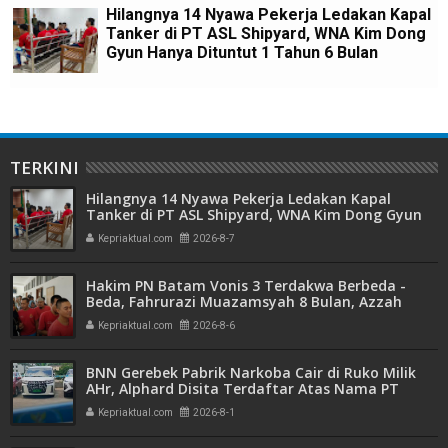
Hilangnya 14 Nyawa Pekerja Ledakan Kapal
Tanker di PT ASL Shipyard, WNA Kim Dong
Gyun Hanya Dituntut 1 Tahun 6 Bulan
TERKINI
Hilangnya 14 Nyawa Pekerja Ledakan Kapal
Tanker di PT ASL Shipyard, WNA Kim Dong Gyun
Hanya Dituntut 1 Tahun 6 Bulan
Kepriaktual.com
2026-8-7
Hakim PN Batam Vonis 3 Terdakwa Berbeda -
Beda, Fahrurazi Muazamsyah 8 Bulan, Azzah
Azzurah dan Risma Divonis 2 Tahun 6 Bulan
Kepriaktual.com
2026-8-6
BNN Gerebek Pabrik Narkoba Cair di Ruko Milik
AHr, Alphard Disita Terdaftar Atas Nama PT
Mitra Usaha Properti
Kepriaktual.com
2026-8-1