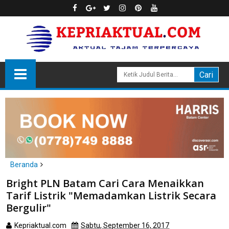
Beranda
Batam
Bright PLN Batam Cari Cara Menaikkan
Bright PLN Batam Cari Cara Menaikkan Tarif Listrik
Tarif Listrik "Memadamkan Listrik Secara
"Memadamkan Listrik Secara Bergulir"
Bergulir"
Kepriaktual.com
Sabtu, September 16, 2017
Dibaca
kali