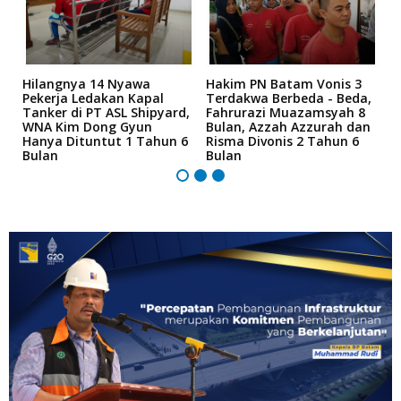
Hilangnya 14 Nyawa
Hakim PN Batam Vonis 3
B
r
Pekerja Ledakan Kapal
Terdakwa Berbeda - Beda,
N
Tanker di PT ASL Shipyard,
Fahrurazi Muazamsyah 8
A
an
WNA Kim Dong Gyun
Bulan, Azzah Azzurah dan
T
Hanya Dituntut 1 Tahun 6
Risma Divonis 2 Tahun 6
M
Bulan
Bulan