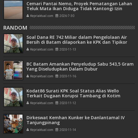
Cemari Pantai Nemo, Proyek Pematangan Lahan
Teluk Mata Ikan Diduga Tidak Kantongi Izin
Amdal
Kepriaktual.com
2026-7-30
RANDOM
Soal Dana RE 742 Miliar dalam Pengelolaan Air
Bersih di Batam dilaporkan ke KPK dan Tipikor
Mabes Polri
Kepriaktual.com
2020-11-13
BC Batam Amankan Penyeludup Sabu 543,5 Gram
Yang Diseludupkan Dalam Dubur
Kepriaktual.com
2020-11-16
Kodat86 Surati KPK Soal Status Alias Wello
Terkait Dugaan Korupsi Tambang di Kotim
Kepriaktual.com
2020-11-12
Dirkeswat Kemhan Kunker ke Danlantamal IV
Tanjungpinang
Kepriaktual.com
2020-11-14