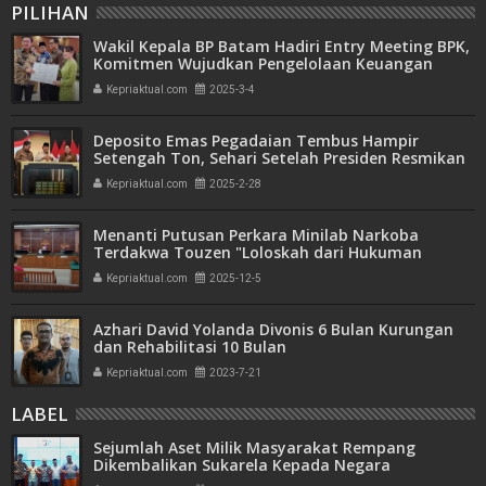
PILIHAN
Wakil Kepala BP Batam Hadiri Entry Meeting BPK,
Komitmen Wujudkan Pengelolaan Keuangan
Transparan dan Akuntabel
Kepriaktual.com
2025-3-4
Deposito Emas Pegadaian Tembus Hampir
Setengah Ton, Sehari Setelah Presiden Resmikan
Bank Emas
Kepriaktual.com
2025-2-28
Menanti Putusan Perkara Minilab Narkoba
Terdakwa Touzen "Loloskah dari Hukuman
Seumur Hidup atau Mati"
Kepriaktual.com
2025-12-5
Azhari David Yolanda Divonis 6 Bulan Kurungan
dan Rehabilitasi 10 Bulan
Kepriaktual.com
2023-7-21
LABEL
Sejumlah Aset Milik Masyarakat Rempang
Dikembalikan Sukarela Kepada Negara