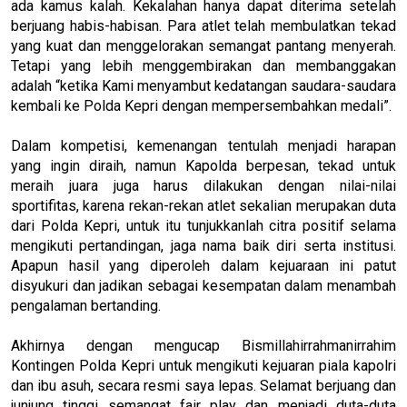
ada kamus kalah. Kekalahan hanya dapat diterima setelah
berjuang habis-habisan. Para atlet telah membulatkan tekad
yang kuat dan menggelorakan semangat pantang menyerah.
Tetapi yang lebih menggembirakan dan membanggakan
adalah “ketika Kami menyambut kedatangan saudara-saudara
kembali ke Polda Kepri dengan mempersembahkan medali”.
Dalam kompetisi, kemenangan tentulah menjadi harapan
yang ingin diraih, namun Kapolda berpesan, tekad untuk
meraih juara juga harus dilakukan dengan nilai-nilai
sportifitas, karena rekan-rekan atlet sekalian merupakan duta
dari Polda Kepri, untuk itu tunjukkanlah citra positif selama
mengikuti pertandingan, jaga nama baik diri serta institusi.
Apapun hasil yang diperoleh dalam kejuaraan ini patut
disyukuri dan jadikan sebagai kesempatan dalam menambah
pengalaman bertanding.
Akhirnya dengan mengucap Bismillahirrahmanirrahim
Kontingen Polda Kepri untuk mengikuti kejuaran piala kapolri
dan ibu asuh, secara resmi saya lepas. Selamat berjuang dan
junjung tinggi semangat fair play dan menjadi duta-duta