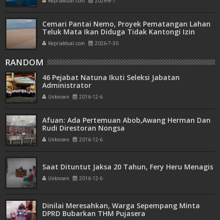
Kepriaktual.com
2026-8-1
Cemari Pantai Nemo, Proyek Pematangan Lahan
Teluk Mata Ikan Diduga Tidak Kantongi Izin
Amdal
Kepriaktual.com
2026-7-30
RANDOM
46 Pejabat Natuna Ikuti Seleksi Jabatan
Administrator
Unknown
2016-12-6
Afuan: Ada Pertemuan Abob,Awang Herman Dan
Rudi Direstoran Nongsa
Unknown
2016-12-6
Saat Dituntut Jaksa 20 Tahun, Fery Heru Menagis
Unknown
2016-12-6
Dinilai Meresahkan, Warga Sepempang Minta
DPRD Bubarkan THM Pujasera