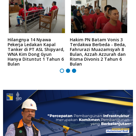
Hilangnya 14 Nyawa
Hakim PN Batam Vonis 3
B
r
Pekerja Ledakan Kapal
Terdakwa Berbeda - Beda,
N
Tanker di PT ASL Shipyard,
Fahrurazi Muazamsyah 8
A
an
WNA Kim Dong Gyun
Bulan, Azzah Azzurah dan
T
Hanya Dituntut 1 Tahun 6
Risma Divonis 2 Tahun 6
M
Bulan
Bulan