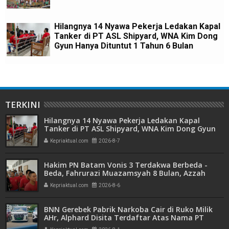
Hilangnya 14 Nyawa Pekerja Ledakan Kapal
Tanker di PT ASL Shipyard, WNA Kim Dong
Gyun Hanya Dituntut 1 Tahun 6 Bulan
TERKINI
Hilangnya 14 Nyawa Pekerja Ledakan Kapal
Tanker di PT ASL Shipyard, WNA Kim Dong Gyun
Hanya Dituntut 1 Tahun 6 Bulan
Kepriaktual.com
2026-8-7
Hakim PN Batam Vonis 3 Terdakwa Berbeda -
Beda, Fahrurazi Muazamsyah 8 Bulan, Azzah
Azzurah dan Risma Divonis 2 Tahun 6 Bulan
Kepriaktual.com
2026-8-6
BNN Gerebek Pabrik Narkoba Cair di Ruko Milik
AHr, Alphard Disita Terdaftar Atas Nama PT
Mitra Usaha Properti