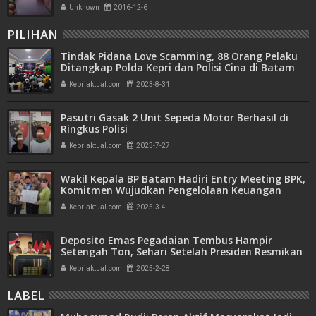
Unknown
2016-12-6
PILIHAN
Tindak Pidana Love Scamming, 88 Orang Pelaku
Ditangkap Polda Kepri dan Polisi Cina di Batam
Kepriaktual.com
2023-8-31
Pasutri Gasak 2 Unit Sepeda Motor Berhasil di
Ringkus Polisi
Kepriaktual.com
2023-7-27
Wakil Kepala BP Batam Hadiri Entry Meeting BPK,
Komitmen Wujudkan Pengelolaan Keuangan
Transparan dan Akuntabel
Kepriaktual.com
2025-3-4
Deposito Emas Pegadaian Tembus Hampir
Setengah Ton, Sehari Setelah Presiden Resmikan
Bank Emas
Kepriaktual.com
2025-2-28
LABEL