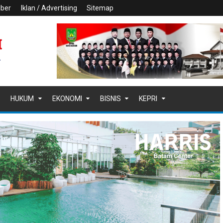
iber
Iklan / Advertising
Sitemap
HUKUM
EKONOMI
BISNIS
KEPRI