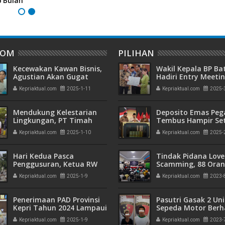
6 Bulan
DOM
PILIHAN
Kecewakan Kawan Bisnis,
Wakil Kepala BP B
Agustian Akan Gugat
Hadiri Entry Meetin
Direktur PT Oods Era
Komitmen Wujudk
Kepriaktual.com
2025-1-11
Kepriaktual.com
2025-
Mandiri ke Pengadilan
Pengelolaan Keua
Negeri Batam
Transparan dan
Akuntabel
Mendukung Kelestarian
Deposito Emas Peg
Lingkungan, PT Timah
Tembus Hampir Se
Gelar Program
Ton, Sehari Setela
Kepriaktual.com
2025-1-10
Kepriaktual.com
2025-
Penanaman Pohon
Presiden Resmikan
Berkala Di Lahan Keritis
Emas
Hari Kedua Pasca
Tindak Pidana Love
Penggusuran, Ketua RW
Scamming, 88 Ora
016 Tembesi Tower Minta
Pelaku Ditangkap P
Kepriaktual.com
2025-1-9
Kepriaktual.com
2023-
Warga Lakukan
Kepri dan Polisi Cin
Pendataan ke PT TPM
Batam
Penerimaan PAD Provinsi
Pasutri Gasak 2 Uni
Kepri Tahun 2024 Lampaui
Sepeda Motor Berha
Target Sebesar 102.27
Ringkus Polisi
Kepriaktual.com
2025-1-9
Kepriaktual.com
2023-
Persen