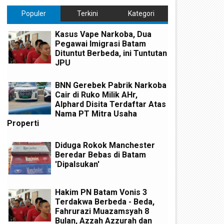
Populer
Terkini
Kategori
Kasus Vape Narkoba, Dua
Pegawai Imigrasi Batam
Dituntut Berbeda, ini Tuntutan
JPU
BNN Gerebek Pabrik Narkoba
Cair di Ruko Milik AHr,
Alphard Disita Terdaftar Atas
Nama PT Mitra Usaha
Properti
Diduga Rokok Manchester
Beredar Bebas di Batam
'Dipalsukan'
Hakim PN Batam Vonis 3
emari Pantai Nemo, Proyek
Kuasai 303 Hektare Hutan
ematangan Lahan Teluk Mata
Rempang, Hakim PN Batam 
Terdakwa Berbeda - Beda,
kan Diduga Tidak Kantongi Izin
6 Bulan Penjara Terdakwa
Fahrurazi Muazamsyah 8
mdal
Hanjaya
Bulan, Azzah Azzurah dan