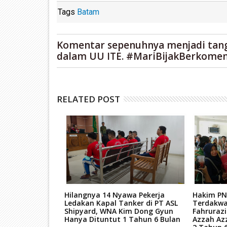
Tags
Batam
Komentar sepenuhnya menjadi tan
dalam UU ITE. #MariBijakBerkomen
RELATED POST
tan Mati Kasus
Hilangnya 14 Nyawa Pekerja
Hakim PN
ar Narkoba
Ledakan Kapal Tanker di PT ASL
Terdakwa
kara TPPU Aset
Shipyard, WNA Kim Dong Gyun
Fahruraz
Hanya Dituntut 1 Tahun 6 Bulan
Azzah Az