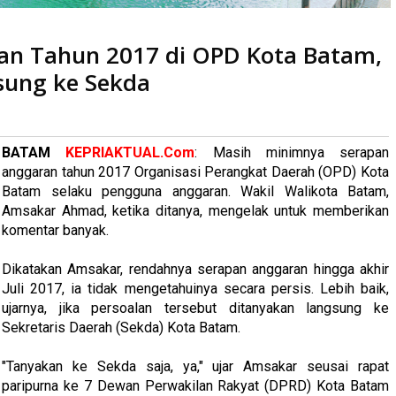
i OPD Kota Batam, Amsakar: Tanya Saja Langsung ke Sekda
an Tahun 2017 di OPD Kota Batam,
sung ke Sekda
aca
kali
BATAM
KEPRIAKTUAL.Com
: Masih minimnya serapan
anggaran tahun 2017 Organisasi Perangkat Daerah (OPD) Kota
Batam selaku pengguna anggaran. Wakil Walikota Batam,
Amsakar Ahmad, ketika ditanya, mengelak untuk memberikan
komentar banyak.
Dikatakan Amsakar, rendahnya serapan anggaran hingga akhir
Juli 2017, ia tidak mengetahuinya secara persis. Lebih baik,
ujarnya, jika persoalan tersebut ditanyakan langsung ke
Sekretaris Daerah (Sekda) Kota Batam.
"Tanyakan ke Sekda saja, ya," ujar Amsakar seusai rapat
paripurna ke 7 Dewan Perwakilan Rakyat (DPRD) Kota Batam