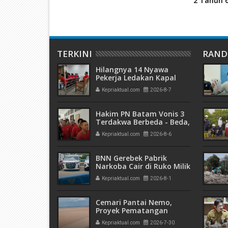
2 Tahun 
TERKINI
RAN
Hilangnya 14 Nyawa
Pekerja Ledakan Kapal
Tanker di PT ASL Shipyard,
Kepriaktual.com
2026-8-7
WNA Kim Dong Gyun
Hanya Dituntut 1 Tahun 6
Bulan
Hakim PN Batam Vonis 3
Terdakwa Berbeda - Beda,
Fahrurazi Muazamsyah 8
Kepriaktual.com
2026-8-6
Bulan, Azzah Azzurah dan
Risma Divonis 2 Tahun 6
Bulan
BNN Gerebek Pabrik
Narkoba Cair di Ruko Milik
AHr, Alphard Disita
Kepriaktual.com
2026-8-1
Terdaftar Atas Nama PT
Mitra Usaha Properti
Cemari Pantai Nemo,
Proyek Pematangan
Lahan Teluk Mata Ikan
Kepriaktual.com
2026-7-30
Diduga Tidak Kantongi