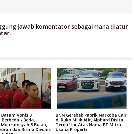
ggung jawab komentator sebagaimana diatur
tar.
 Batam Vonis 3
BNN Gerebek Pabrik Narkoba Cair
C
 Berbeda - Beda,
di Ruko Milik AHr, Alphard Disita
P
i Muazamsyah 8 Bulan,
Terdaftar Atas Nama PT Mitra
I
zurah dan Risma Divonis
Usaha Properti
A