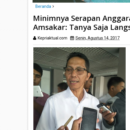
Beranda
Batam
Minimnya Serapan Anggaran Tahun 2017 d
Minimnya Serapan Anggar
Amsakar: Tanya Saja Lang
Kepriaktual.com
Senin, Agustus 14, 2017
Dib