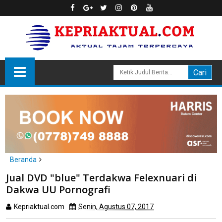
Beranda
headline
hukum
Jual DVD "blue" Terdakwa Felexnuari di
Jual DVD "blue" Terdakwa Felexnuari di Dakwa UU Pornografi
Dakwa UU Pornografi
Kepriaktual.com
Senin, Agustus 07, 2017
Dibaca
kali