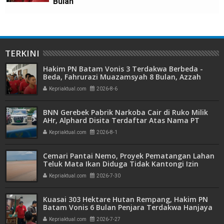
Bulan
TERKINI
Hakim PN Batam Vonis 3 Terdakwa Berbeda -
Beda, Fahrurazi Muazamsyah 8 Bulan, Azzah
Azzurah dan Risma Divonis 2 Tahun 6 Bulan
Kepriaktual.com
2026-8-6
BNN Gerebek Pabrik Narkoba Cair di Ruko Milik
AHr, Alphard Disita Terdaftar Atas Nama PT
Mitra Usaha Properti
Kepriaktual.com
2026-8-1
Cemari Pantai Nemo, Proyek Pematangan Lahan
Teluk Mata Ikan Diduga Tidak Kantongi Izin
Amdal
Kepriaktual.com
2026-7-30
Kuasai 303 Hektare Hutan Rempang, Hakim PN
Batam Vonis 6 Bulan Penjara Terdakwa Hanjaya
Kepriaktual.com
2026-7-27