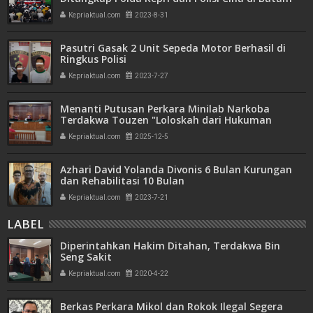
Kepriaktual.com
2023-8-31
Pasutri Gasak 2 Unit Sepeda Motor Berhasil di
Ringkus Polisi
Kepriaktual.com
2023-7-27
Menanti Putusan Perkara Minilab Narkoba
Terdakwa Touzen "Loloskah dari Hukuman
Seumur Hidup atau Mati"
Kepriaktual.com
2025-12-5
Azhari David Yolanda Divonis 6 Bulan Kurungan
dan Rehabilitasi 10 Bulan
Kepriaktual.com
2023-7-21
LABEL
Diperintahkan Hakim Ditahan, Terdakwa Bin
Seng Sakit
Kepriaktual.com
2020-4-22
Berkas Perkara Mikol dan Rokok Ilegal Segera