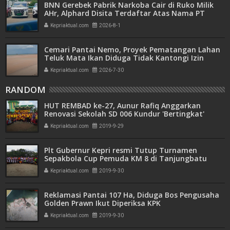
BNN Gerebek Pabrik Narkoba Cair di Ruko Milik
AHr, Alphard Disita Terdaftar Atas Nama PT
Mitra Usaha Properti
Kepriaktual.com
2026-8-1
Cemari Pantai Nemo, Proyek Pematangan Lahan
Teluk Mata Ikan Diduga Tidak Kantongi Izin
Amdal
Kepriaktual.com
2026-7-30
RANDOM
HUT REMBAD ke-27, Aunur Rafiq Anggarkan
Renovasi Sekolah SD 006 Kundur 'Bertingkat'
Kepriaktual.com
2019-9-29
Plt Gubernur Kepri resmi Tutup Turnamen
Sepakbola Cup Pemuda KM 8 di Tanjungbatu
Kundur
Kepriaktual.com
2019-9-30
Reklamasi Pantai 107 Ha, Diduga Bos Pengusaha
Golden Prawn Ikut Diperiksa KPK
Kepriaktual.com
2019-9-30