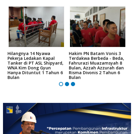
Hilangnya 14 Nyawa
Hakim PN Batam Vonis 3
B
r
Pekerja Ledakan Kapal
Terdakwa Berbeda - Beda,
N
Tanker di PT ASL Shipyard,
Fahrurazi Muazamsyah 8
A
an
WNA Kim Dong Gyun
Bulan, Azzah Azzurah dan
T
Hanya Dituntut 1 Tahun 6
Risma Divonis 2 Tahun 6
M
Bulan
Bulan