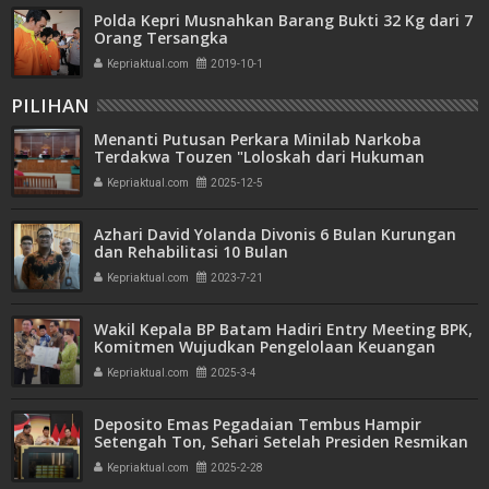
Polda Kepri Musnahkan Barang Bukti 32 Kg dari 7
Orang Tersangka
Kepriaktual.com
2019-10-1
PILIHAN
Menanti Putusan Perkara Minilab Narkoba
Terdakwa Touzen "Loloskah dari Hukuman
Seumur Hidup atau Mati"
Kepriaktual.com
2025-12-5
Azhari David Yolanda Divonis 6 Bulan Kurungan
dan Rehabilitasi 10 Bulan
Kepriaktual.com
2023-7-21
Wakil Kepala BP Batam Hadiri Entry Meeting BPK,
Komitmen Wujudkan Pengelolaan Keuangan
Transparan dan Akuntabel
Kepriaktual.com
2025-3-4
Deposito Emas Pegadaian Tembus Hampir
Setengah Ton, Sehari Setelah Presiden Resmikan
Bank Emas
Kepriaktual.com
2025-2-28