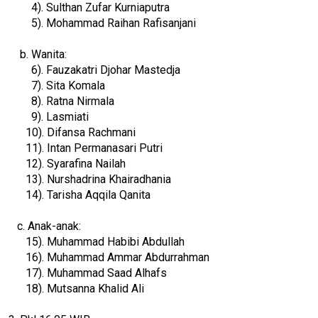
4). Sulthan Zufar Kurniaputra
5). Mohammad Raihan Rafisanjani
b. Wanita:
6). Fauzakatri Djohar Mastedja
7). Sita Komala
8). Ratna Nirmala
9). Lasmiati
10). Difansa Rachmani
11). Intan Permanasari Putri
12). Syarafina Nailah
13). Nurshadrina Khairadhania
14). Tarisha Aqqila Qanita
c. Anak-anak:
15). Muhammad Habibi Abdullah
16). Muhammad Ammar Abdurrahman
17). Muhammad Saad Alhafs
18). Mutsanna Khalid Ali