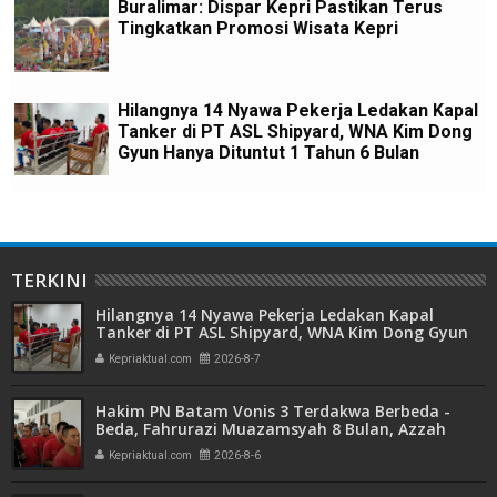
Buralimar: Dispar Kepri Pastikan Terus
Tingkatkan Promosi Wisata Kepri
Hilangnya 14 Nyawa Pekerja Ledakan Kapal
Tanker di PT ASL Shipyard, WNA Kim Dong
Gyun Hanya Dituntut 1 Tahun 6 Bulan
TERKINI
Hilangnya 14 Nyawa Pekerja Ledakan Kapal
Tanker di PT ASL Shipyard, WNA Kim Dong Gyun
Hanya Dituntut 1 Tahun 6 Bulan
Kepriaktual.com
2026-8-7
Hakim PN Batam Vonis 3 Terdakwa Berbeda -
Beda, Fahrurazi Muazamsyah 8 Bulan, Azzah
Azzurah dan Risma Divonis 2 Tahun 6 Bulan
Kepriaktual.com
2026-8-6