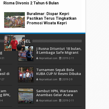
Risma Divonis 2 Tahun 6 Bulan
egah Penyebaran Covid-19,
Laporkan SPT ke DJP, Jika Ti
enPANRB Minta ASN Tidak
WP di "Denda"
udik Lebaran
Buralimar: Dispar Kepri
Pastikan Terus Tingkatkan
Promosi Wisata Kepri
Kuasai 303 Hektare Hutan
LABEL
Rempang, Hakim PN Batam
Vonis 6 Bulan Penjara
J Rusna Dituntut 18 bulan,
Terdakwa Hanjaya
ng
8 Lembaga Safe Migrant
olda
Demo di PN Batam
8-31
Kepriaktual.com
2019-2-11
a di
t
Turnamen Sepak Bola
sil di
KUBA CUP IV Resmi Dibuka
Gubernur Kepri
7-27
Kepriaktual.com
2019-2-9
atam
Sambut HPN, Wartawan
g BPK,
Anambas Gelar Acara
an
Forum Gruop Diskusi
3-4
Kepriaktual.com
2019-2-11
ngan
"Peran Pers Membangun
Kepercayaan Publik"