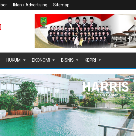
iber
Iklan / Advertising
Sitemap
HUKUM
EKONOMI
BISNIS
KEPRI