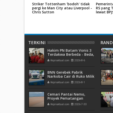
s Thailand,
Striker Tottenham 'bodoh' tidak
Pemerint
 Pernah Gerebek
pergi ke Man City atau Liverpool -
RS yang T
Batu Ampar
Chris Sutton
lewat BP
TERKINI
RAN
Hakim PN Batam Vonis 3
Terdakwa Berbeda - Beda,
Fahrurazi Muazamsyah 8
Kepriaktual.com
2026-8-6
Bulan, Azzah Azzurah dan
Risma Divonis 2 Tahun 6
Bulan
BNN Gerebek Pabrik
Narkoba Cair di Ruko Milik
AHr, Alphard Disita
Kepriaktual.com
2026-8-1
Terdaftar Atas Nama PT
Mitra Usaha Properti
Cemari Pantai Nemo,
Proyek Pematangan
Lahan Teluk Mata Ikan
Kepriaktual.com
2026-7-30
Diduga Tidak Kantongi
Izin Amdal