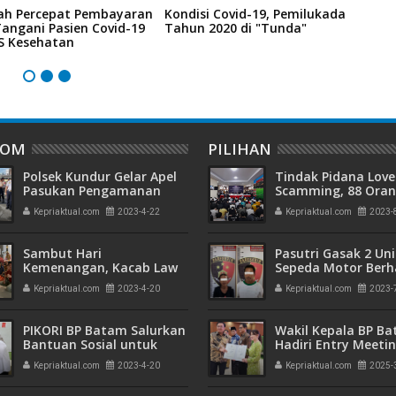
ah Percepat Pembayaran
Kondisi Covid-19, Pemilukada
C
angani Pasien Covid-19
Tahun 2020 di "Tunda"
M
JS Kesehatan
M
DOM
PILIHAN
Polsek Kundur Gelar Apel
Tindak Pidana Love
Pasukan Pengamanan
Scamming, 88 Ora
Jelang Malam Takbiran
Pelaku Ditangkap P
Kepriaktual.com
2023-4-22
Kepriaktual.com
2023-
Idul Fitri 1444 H
Kepri dan Polisi Cin
Batam
Sambut Hari
Pasutri Gasak 2 Uni
Kemenangan, Kacab Law
Sepeda Motor Berha
Firm Andi Fadlan &
Ringkus Polisi
Kepriaktual.com
2023-4-20
Kepriaktual.com
2023-
Partners, E. Arinda Chikita
Berbagi Bingkisan Lebaran
PIKORI BP Batam Salurkan
Wakil Kepala BP B
Bantuan Sosial untuk
Hadiri Entry Meetin
Anak Yatim
Komitmen Wujudk
Kepriaktual.com
2023-4-20
Kepriaktual.com
2025-
Pengelolaan Keua
Transparan dan