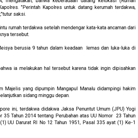
, mengatakan, bahwa keberadaan datang kelokasi (Rumah
apolres. "Perintah Kapolres untuk datang kerumah terdakwa,
tutur saksi.
pintu rumah terdakwa setelah mendengar kata-kata ancaman dari
knya tersebut.
sya berusia 9 tahun dalam keadaan lemas dan luka-luka di
hwa ia melakukan hal tersebut karena tidak ingin dipisahkan
im Majelis yang dipumpin Mangapul Manalu didampingi hakim
elanjutkan sidang minggu depan.
apore ini, terdakwa didakwa Jaksa Penuntut Umum (JPU) Yogi
or 35 Tahun 2014 tentang Perubahan atas UU Nomor 23 Tahun
 (1) UU Darurat RI No 12 Tahun 1951, Pasal 335 ayat (1) Ke-1