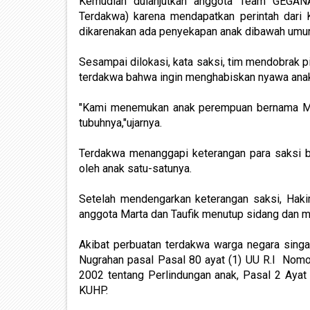
Kemudian dulanjutkan anggota Team GEGANA
Terdakwa) karena mendapatkan perintah dari K
dikarenakan ada penyekapan anak dibawah umur,"
Sesampai dilokasi, kata saksi, tim mendobrak 
terdakwa bahwa ingin menghabiskan nyawa ana
"Kami menemukan anak perempuan bernama Mei
tubuhnya,"ujarnya.
Terdakwa menanggapi keterangan para saksi ba
oleh anak satu-satunya.
Setelah mendengarkan keterangan saksi, Hak
anggota Marta dan Taufik menutup sidang dan m
Akibat perbuatan terdakwa warga negara sing
Nugrahan pasal Pasal 80 ayat (1) UU R.I Nom
2002 tentang Perlindungan anak, Pasal 2 Ayat
KUHP.