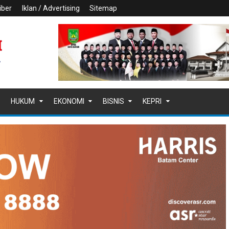
iber
Iklan / Advertising
Sitemap
HUKUM
EKONOMI
BISNIS
KEPRI