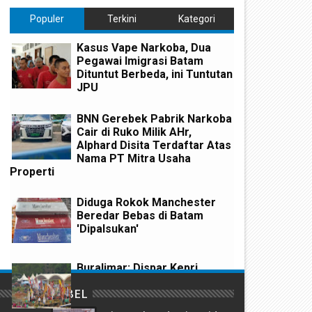
Populer
Terkini
Kategori
Kasus Vape Narkoba, Dua
Pegawai Imigrasi Batam
Dituntut Berbeda, ini Tuntutan
JPU
BNN Gerebek Pabrik Narkoba
Cair di Ruko Milik AHr,
Alphard Disita Terdaftar Atas
Nama PT Mitra Usaha
Properti
uasai 303 Hektare Hutan
Lolos dari Tuntutan Mati Ka
empang, Hakim PN Batam Vonis
40 Kg Sabu, Bandar Narkoba
 Bulan Penjara Terdakwa
Masri Diadili Perkara TPPU A
Diduga Rokok Manchester
anjaya
Miliaran
Beredar Bebas di Batam
'Dipalsukan'
Buralimar: Dispar Kepri
Pastikan Terus Tingkatkan
LABEL
Promosi Wisata Kepri