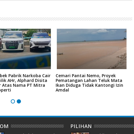
bek Pabrik Narkoba Cair
Cemari Pantai Nemo, Proyek
K
ilik AHr, Alphard Disita
Pematangan Lahan Teluk Mata
R
r Atas Nama PT Mitra
Ikan Diduga Tidak Kantongi Izin
6
perti
Amdal
H
DOM
PILIHAN