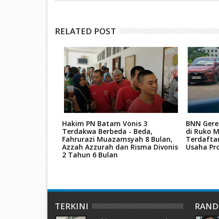
RELATED POST
re Hutan
Hakim PN Batam Vonis 3
BNN Gere
nya Dituntut 7
Terdakwa Berbeda - Beda,
di Ruko M
Fahrurazi Muazamsyah 8 Bulan,
Terdafta
Azzah Azzurah dan Risma Divonis
Usaha Pro
2 Tahun 6 Bulan
TERKINI
RAN