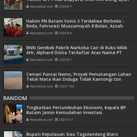
Hanya Dituntut 1 Tahun 6 Bulan
Kepriaktual.com
2026-8-7
Hakim PN Batam Vonis 3 Terdakwa Berbeda -
Beda, Fahrurazi Muazamsyah 8 Bulan, Azzah
Azzurah dan Risma Divonis 2 Tahun 6 Bulan
Kepriaktual.com
2026-8-6
BNN Gerebek Pabrik Narkoba Cair di Ruko Milik
AHr, Alphard Disita Terdaftar Atas Nama PT
Mitra Usaha Properti
Kepriaktual.com
2026-8-1
Cemari Pantai Nemo, Proyek Pematangan Lahan
Teluk Mata Ikan Diduga Tidak Kantongi Izin
Amdal
Kepriaktual.com
2026-7-30
RANDOM
Tingkatkan Pertumbuhan Ekonomi, Kepala BP
Batam Jamin Kemudahan Investasi
Kepriaktual.com
2023-6-11
Bupati Kepulauan Siau Tagulandang Biaro