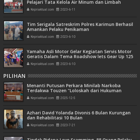
Pelajari Tata Kelola Air Minum dan Limbah
Batam
Kepriaktual.com
2023-6-11
Tim Serigala Satreskrim Polres Karimun Berhasil
Amankan Pelaku Penikaman
Kepriaktual.com
2023-6-10
Yamaha Asli Motor Gelar Kegiatan Servis Motor
Geratis Dalam Tema Roadshow lets Gear Up 125
Cc
Kepriaktual.com
2023-6-10
PILIHAN
Menanti Putusan Perkara Minilab Narkoba
Terdakwa Touzen "Loloskah dari Hukuman
Seumur Hidup atau Mati"
Kepriaktual.com
2025-12-5
Azhari David Yolanda Divonis 6 Bulan Kurungan
dan Rehabilitasi 10 Bulan
Kepriaktual.com
2023-7-21
Tindak Pidana Love Scamming, 88 Orang Pelaku