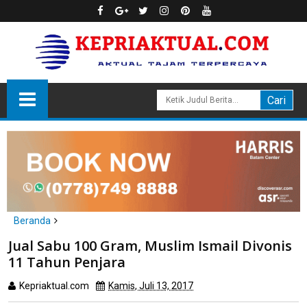
Beranda
headline
hukum
Jual Sabu 100 Gram, Muslim Ismail Divonis
Jual Sabu 100 Gram, Muslim Ismail Divonis 11 Tahun Penjara
11 Tahun Penjara
Kepriaktual.com
Kamis, Juli 13, 2017
Dibaca
kali