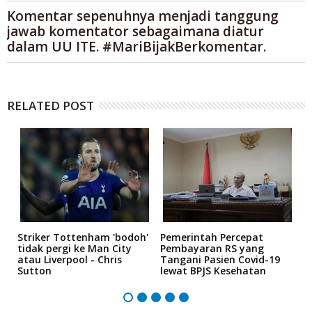
Komentar sepenuhnya menjadi tanggung
jawab komentator sebagaimana diatur
dalam UU ITE. #MariBijakBerkomentar.
RELATED POST
Striker Tottenham 'bodoh'
Pemerintah Percepat
K
an
tidak pergi ke Man City
Pembayaran RS yang
P
atau Liverpool - Chris
Tangani Pasien Covid-19
"
Sutton
lewat BPJS Kesehatan