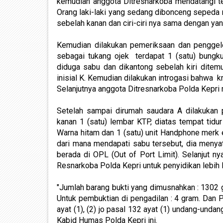
kemudian anggota Ditresnarkoba mendatangi te
Orang laki-laki yang sedang dibonceng sepeda
sebelah kanan dan ciri-ciri nya sama dengan ya
Kemudian dilakukan pemeriksaan dan penggeled
sebagai tukang ojek terdapat 1 (satu) bungk
diduga sabu dan dikantong sebelah kiri dite
inisial K. Kemudian dilakukan introgasi bahwa kri
Selanjutnya anggota Ditresnarkoba Polda Kepri 
Setelah sampai dirumah saudara A dilakukan
kanan 1 (satu) lembar KTP, diatas tempat tid
Warna hitam dan 1 (satu) unit Handphone merk 
dari mana mendapati sabu tersebut, dia menya
berada di OPL (Out of Port Limit). Selanjut n
Resnarkoba Polda Kepri untuk penyidikan lebih l
"Jumlah barang bukti yang dimusnahkan : 1302 g
Untuk pembuktian di pengadilan : 4 gram. Dan Pa
ayat (1), (2) jo pasal 132 ayat (1) undang-unda
Kabid Humas Polda Kepri ini.