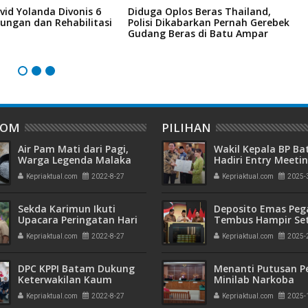
vid Yolanda Divonis 6
Diduga Oplos Beras Thailand,
D
ungan dan Rehabilitasi
Polisi Dikabarkan Pernah Gerebek
D
Gudang Beras di Batu Ampar
I
DOM
PILIHAN
Air Pam Mati dari Pagi,
Wakil Kepala BP B
Warga Legenda Malaka
Hadiri Entry Meetin
Tampung Air Hujan untuk
Komitmen Wujudk
Kepriaktual.com
2022-8-27
Kepriaktual.com
2025-
Penuhi Kebutuhan
Pengelolaan Keua
Transparan dan
Akuntabel
Sekda Karimun Ikuti
Deposito Emas Peg
Upacara Peringatan Hari
Tembus Hampir Se
Pramuka ke-61 dan
Ton, Sehari Setela
Kepriaktual.com
2022-8-27
Kepriaktual.com
2025-
Perkemahan Besar
Presiden Resmikan
Emas
DPC KPPI Batam Dukung
Menanti Putusan P
Keterwakilan Kaum
Minilab Narkoba
Perempuan di Partai
Terdakwa Touzen
Kepriaktual.com
2022-8-27
Kepriaktual.com
2025-
Politik
"Loloskah dari Hu