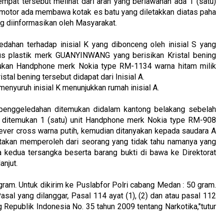
mpat tersebut melihat dari arah yang berlawanan ada 1 (satu)
 motor ada membawa kotak es batu yang diletakkan diatas paha
ng diinformasikan oleh Masyarakat.
ahan terhadap inisial K yang dibonceng oleh inisial S yang
us plastik merk GUANYINWANG yang berisikan Kristal bening
mukan Handphone merk Nokia type RM-1134 warna hitam milik
stal bening tersebut didapat dari Inisial A.
menyuruh inisial K menunjukkan rumah inisial A.
 penggeledahan ditemukan didalam kantong belakang sebelah
ur ditemukan 1 (satu) unit Handphone merk Nokia type RM-908
ever cross warna putih, kemudian ditanyakan kepada saudara A
takan memperoleh dari seorang yang tidak tahu namanya yang
ya kedua tersangka beserta barang bukti di bawa ke Direktorat
anjut.
ram. Untuk dikirim ke Puslabfor Polri cabang Medan : 50 gram.
sal yang dilanggar, Pasal 114 ayat (1), (2) dan atau pasal 112
ng Republik Indonesia No. 35 tahun 2009 tentang Narkotika,"tutur