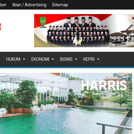
iber
Iklan / Advertising
Sitemap
HUKUM
EKONOMI
BISNIS
KEPRI