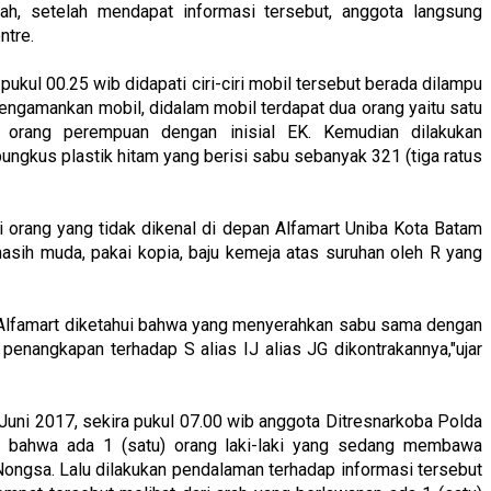
h, setelah mendapat informasi tersebut, anggota langsung
ntre.
pukul 00.25 wib didapati ciri-ciri mobil tersebut berada dilampu
gamankan mobil, didalam mobil terdapat dua orang yaitu satu
tu orang perempuan dengan inisial EK. Kemudian dilakukan
ungkus plastik hitam yang berisi sabu sebanyak 321 (tiga ratus
 orang yang tidak dikenal di depan Alfamart Uniba Kota Batam
ih,masih muda, pakai kopia, baju kemeja atas suruhan oleh R yang
Alfamart diketahui bahwa yang menyerahkan sabu sama dengan
an penangkapan terhadap S alias IJ alias JG dikontrakannya,"ujar
1 Juni 2017, sekira pukul 07.00 wib anggota Ditresnarkoba Polda
t bahwa ada 1 (satu) orang laki-laki yang sedang membawa
Nongsa. Lalu dilakukan pendalaman terhadap informasi tersebut