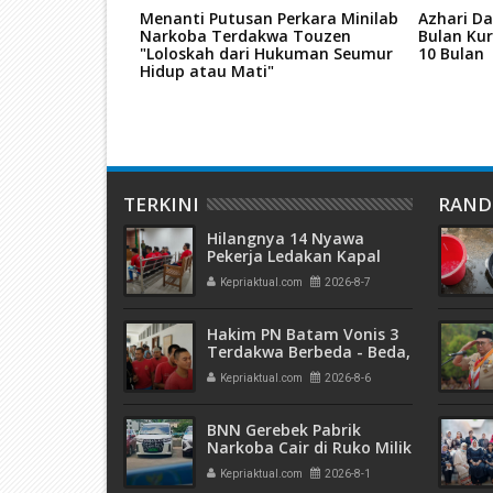
ik Narkoba Cair
Menanti Putusan Perkara Minilab
Azhari Da
 Alphard Disita
Narkoba Terdakwa Touzen
Bulan Kur
ama PT Mitra
"Loloskah dari Hukuman Seumur
10 Bulan
Hidup atau Mati"
TERKINI
RAN
Hilangnya 14 Nyawa
Pekerja Ledakan Kapal
Tanker di PT ASL Shipyard,
Kepriaktual.com
2026-8-7
WNA Kim Dong Gyun
Hanya Dituntut 1 Tahun 6
Bulan
Hakim PN Batam Vonis 3
Terdakwa Berbeda - Beda,
Fahrurazi Muazamsyah 8
Kepriaktual.com
2026-8-6
Bulan, Azzah Azzurah dan
Risma Divonis 2 Tahun 6
Bulan
BNN Gerebek Pabrik
Narkoba Cair di Ruko Milik
AHr, Alphard Disita
Kepriaktual.com
2026-8-1
Terdaftar Atas Nama PT