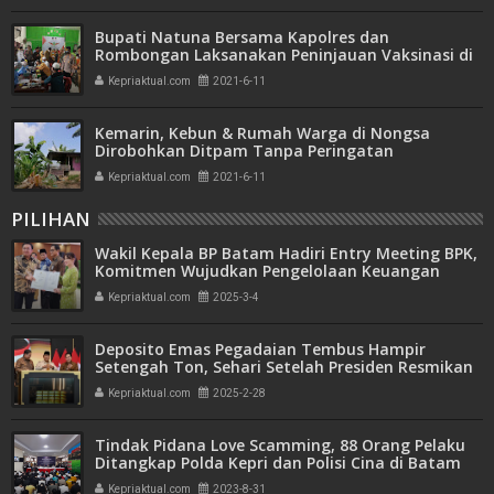
Bupati Natuna Bersama Kapolres dan
Rombongan Laksanakan Peninjauan Vaksinasi di
Kecamatan Serasan
Kepriaktual.com
2021-6-11
Kemarin, Kebun & Rumah Warga di Nongsa
Dirobohkan Ditpam Tanpa Peringatan
Kepriaktual.com
2021-6-11
PILIHAN
Wakil Kepala BP Batam Hadiri Entry Meeting BPK,
Komitmen Wujudkan Pengelolaan Keuangan
Transparan dan Akuntabel
Kepriaktual.com
2025-3-4
Deposito Emas Pegadaian Tembus Hampir
Setengah Ton, Sehari Setelah Presiden Resmikan
Bank Emas
Kepriaktual.com
2025-2-28
Tindak Pidana Love Scamming, 88 Orang Pelaku
Ditangkap Polda Kepri dan Polisi Cina di Batam
Kepriaktual.com
2023-8-31