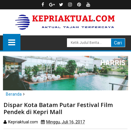
Beranda
Batam
Dispar Kota Batam Putar Festival Film
Dispar Kota Batam Putar Festival Film Pendek di Kepri Mall
Pendek di Kepri Mall
Kepriaktual.com
Minggu, Juli 16, 2017
Dibaca
kali