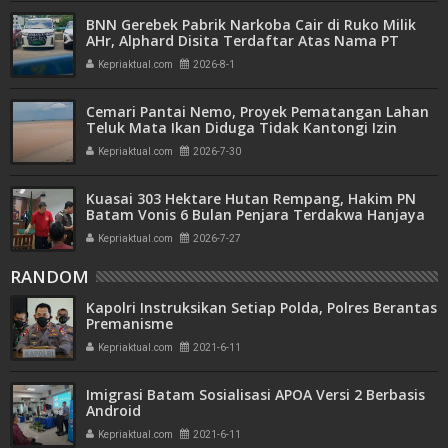
BNN Gerebek Pabrik Narkoba Cair di Ruko Milik
AHr, Alphard Disita Terdaftar Atas Nama PT
Mitra Usaha Properti
Kepriaktual.com
2026-8-1
Cemari Pantai Nemo, Proyek Pematangan Lahan
Teluk Mata Ikan Diduga Tidak Kantongi Izin
Amdal
Kepriaktual.com
2026-7-30
Kuasai 303 Hektare Hutan Rempang, Hakim PN
Batam Vonis 6 Bulan Penjara Terdakwa Hanjaya
Kepriaktual.com
2026-7-27
RANDOM
Kapolri Instruksikan Setiap Polda, Polres Berantas
Premanisme
Kepriaktual.com
2021-6-11
Imigrasi Batam Sosialisasi APOA Versi 2 Berbasis
Android
Kepriaktual.com
2021-6-11