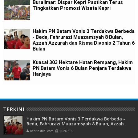
Buralimar: Dispar Kepri Pastikan Terus
Tingkatkan Promosi Wisata Kepri
Hakim PN Batam Vonis 3 Terdakwa Berbeda
- Beda, Fahrurazi Muazamsyah 8 Bulan,
Azzah Azzurah dan Risma Divonis 2 Tahun 6
Bulan
Kuasai 303 Hektare Hutan Rempang, Hakim
PN Batam Vonis 6 Bulan Penjara Terdakwa
Hanjaya
TERKINI
Hakim PN Batam Vonis 3 Terdakwa Berbeda -
Beda, Fahrurazi Muazamsyah 8 Bulan, Azzah
Azzurah dan Risma Divonis 2 Tahun 6 Bulan
Kepriaktual.com
2026-8-6