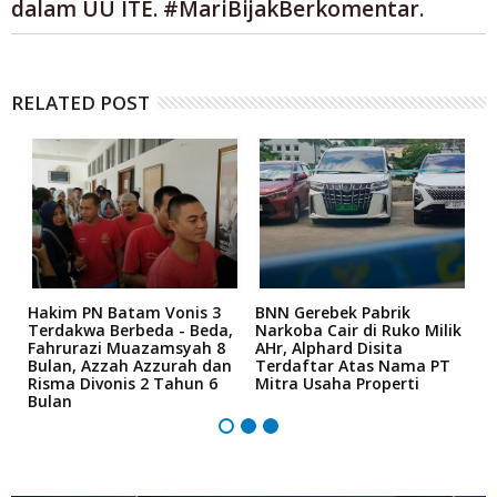
dalam UU ITE. #MariBijakBerkomentar.
RELATED POST
n
Hakim PN Batam Vonis 3
BNN Gerebek Pabrik
C
Terdakwa Berbeda - Beda,
Narkoba Cair di Ruko Milik
P
Fahrurazi Muazamsyah 8
AHr, Alphard Disita
T
Bulan, Azzah Azzurah dan
Terdaftar Atas Nama PT
T
Risma Divonis 2 Tahun 6
Mitra Usaha Properti
Bulan