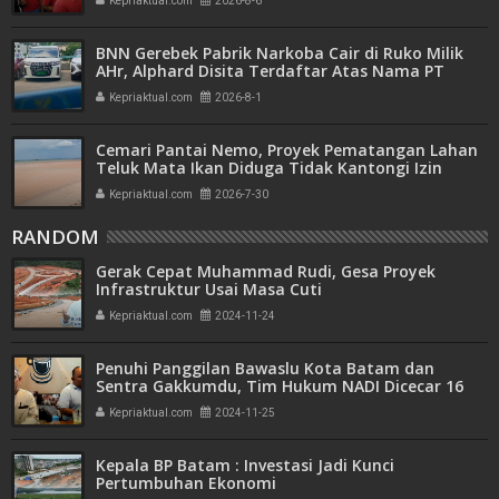
Kepriaktual.com
2026-8-6
BNN Gerebek Pabrik Narkoba Cair di Ruko Milik
AHr, Alphard Disita Terdaftar Atas Nama PT
Mitra Usaha Properti
Kepriaktual.com
2026-8-1
Cemari Pantai Nemo, Proyek Pematangan Lahan
Teluk Mata Ikan Diduga Tidak Kantongi Izin
Amdal
Kepriaktual.com
2026-7-30
RANDOM
Gerak Cepat Muhammad Rudi, Gesa Proyek
Infrastruktur Usai Masa Cuti
Kepriaktual.com
2024-11-24
Penuhi Panggilan Bawaslu Kota Batam dan
Sentra Gakkumdu, Tim Hukum NADI Dicecar 16
Pertanyaan
Kepriaktual.com
2024-11-25
Kepala BP Batam : Investasi Jadi Kunci
Pertumbuhan Ekonomi