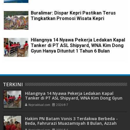
Buralimar: Dispar Kepri Pastikan Terus
Tingkatkan Promosi Wisata Kepri
Hilangnya 14 Nyawa Pekerja Ledakan Kapal
Tanker di PT ASL Shipyard, WNA Kim Dong
Gyun Hanya Dituntut 1 Tahun 6 Bulan
TERKINI
Hilangnya 14 Nyawa Pekerja Ledakan Kapal
Tanker di PT ASL Shipyard, WNA Kim Dong Gyun
Hanya Dituntut 1 Tahun 6 Bulan
Kepriaktual.com
2026-8-7
Hakim PN Batam Vonis 3 Terdakwa Berbeda -
Beda, Fahrurazi Muazamsyah 8 Bulan, Azzah
Azzurah dan Risma Divonis 2 Tahun 6 Bulan