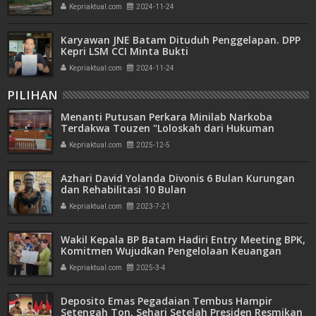
Kepriaktual.com
2024-11-24
Karyawan JNE Batam Dituduh Penggelapan. DPP
Kepri LSM CCI Minta Bukti
Kepriaktual.com
2024-11-24
PILIHAN
Menanti Putusan Perkara Minilab Narkoba
Terdakwa Touzen "Loloskah dari Hukuman
Seumur Hidup atau Mati"
Kepriaktual.com
2025-12-5
Azhari David Yolanda Divonis 6 Bulan Kurungan
dan Rehabilitasi 10 Bulan
Kepriaktual.com
2023-7-21
Wakil Kepala BP Batam Hadiri Entry Meeting BPK,
Komitmen Wujudkan Pengelolaan Keuangan
Transparan dan Akuntabel
Kepriaktual.com
2025-3-4
Deposito Emas Pegadaian Tembus Hampir
Setengah Ton, Sehari Setelah Presiden Resmikan