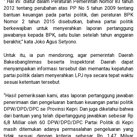
“ Hal ini diatur dalam Peraturan Pemerintah Nomor 83 tahun
2012 tentang perubahan atas PP No 5 tahun 2009 tentang
bantuan keuangan pada partai politik, dan peraturan BPK
Nomor 2 tahun 2015 disebutkan, bahwa partai politik
berkewajiban untuk menyerahkan laporan pertanggung
jawabanya kepada BPK, satu bulan setelah tahun anggaran
berakhir,” kata Joko Agus Setyono.
Untuk itu, ia pun mendorong, agar pemerintah Daerah
Bakesbanglinmas beserta Inspektorat Daerah dapat
menyampaikan informasi tersebut dan memantau kepatuhan
partai politik dalam menyerahkan LPJ nya secara tepat waktu
sesuai ketentuan tersebut.
“Hasil pemeriksaan kami, atas laporan pertanggung jawaban
penerimaan dan pengeluaran bantuan keuangan partai politik
DPW/DPD/DPC se Provinsi Kepri. Dan juga diketahui bahwa
dari bantuan yang telah dipertanggung jawabkan sebesar Rp
6,8 Milliar oleh 60 DPW/DPD/DPC Partai Politik di Kepri
masih ditemukan adanya permasalahan pengeluaran yang
tidak sesuai dengan kriteria sebesar Rp 1,47 Milyar