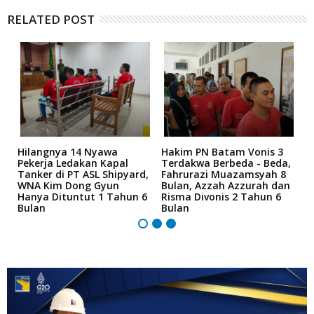
RELATED POST
Hilangnya 14 Nyawa
Hakim PN Batam Vonis 3
B
r
Pekerja Ledakan Kapal
Terdakwa Berbeda - Beda,
N
Tanker di PT ASL Shipyard,
Fahrurazi Muazamsyah 8
A
an
WNA Kim Dong Gyun
Bulan, Azzah Azzurah dan
T
Hanya Dituntut 1 Tahun 6
Risma Divonis 2 Tahun 6
M
Bulan
Bulan