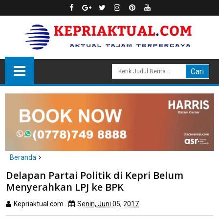
Beranda
Batam
Delapan Partai Politik di Kepri Belum
Delapan Partai Politik di Kepri Belum Menyerahkan LPJ ke BPK
Menyerahkan LPJ ke BPK
Kepriaktual.com
Senin, Juni 05, 2017
Dibaca
kali