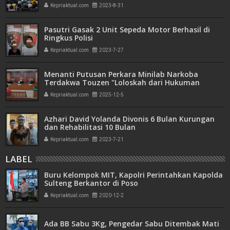
Kepriaktual.com
2023-8-31
Pasutri Gasak 2 Unit Sepeda Motor Berhasil di
Ringkus Polisi
Kepriaktual.com
2023-7-27
Menanti Putusan Perkara Minilab Narkoba
Terdakwa Touzen "Loloskah dari Hukuman
Seumur Hidup atau Mati"
Kepriaktual.com
2025-12-5
Azhari David Yolanda Divonis 6 Bulan Kurungan
dan Rehabilitasi 10 Bulan
Kepriaktual.com
2023-7-21
LABEL
Buru Kelompok MIT, Kapolri Perintahkan Kapolda
Sulteng Berkantor di Poso
Kepriaktual.com
2020-12-2
Ada BB Sabu 3Kg, Pengedar Sabu Ditembak Mati