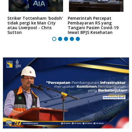
i
Striker Tottenham 'bodoh'
Pemerintah Percepat
K
tidak pergi ke Man City
Pembayaran RS yang
P
atau Liverpool - Chris
Tangani Pasien Covid-19
"
Sutton
lewat BPJS Kesehatan