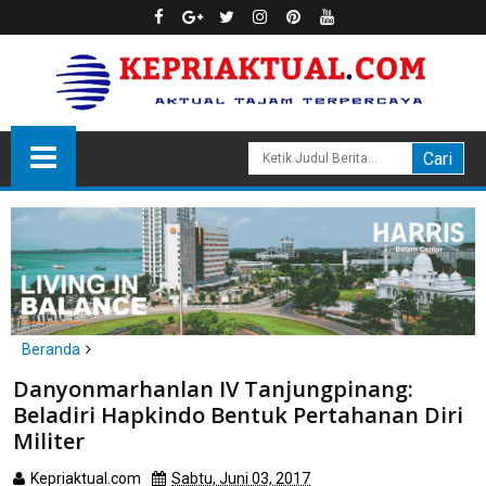
Beranda
headline
kepri
tanjungpinang
Danyonmarhanlan IV Tanjungpinang:
Danyonmarhanlan IV Tanjungpinang: Beladiri Hapkindo Bentuk
Beladiri Hapkindo Bentuk Pertahanan Diri
Pertahanan Diri Militer
Militer
Kepriaktual.com
Sabtu, Juni 03, 2017
Dibaca
kali