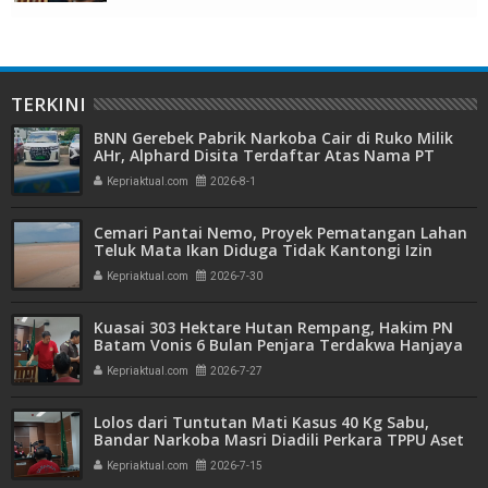
TERKINI
BNN Gerebek Pabrik Narkoba Cair di Ruko Milik
AHr, Alphard Disita Terdaftar Atas Nama PT
Mitra Usaha Properti
Kepriaktual.com
2026-8-1
Cemari Pantai Nemo, Proyek Pematangan Lahan
Teluk Mata Ikan Diduga Tidak Kantongi Izin
Amdal
Kepriaktual.com
2026-7-30
Kuasai 303 Hektare Hutan Rempang, Hakim PN
Batam Vonis 6 Bulan Penjara Terdakwa Hanjaya
Kepriaktual.com
2026-7-27
Lolos dari Tuntutan Mati Kasus 40 Kg Sabu,
Bandar Narkoba Masri Diadili Perkara TPPU Aset
Miliaran
Kepriaktual.com
2026-7-15