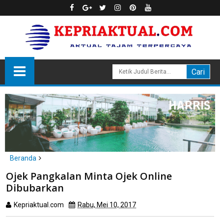
Beranda
Batam
politik
Ojek Pangkalan Minta Ojek Online Dibubarkan
Ojek Pangkalan Minta Ojek Online
Dibubarkan
Kepriaktual.com
Rabu, Mei 10, 2017
Dibaca
kali