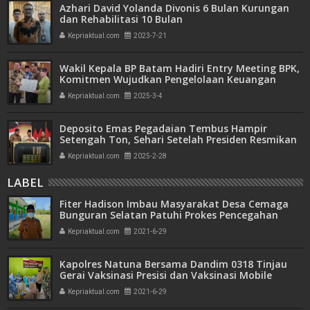
Azhari David Yolanda Divonis 6 Bulan Kurungan
dan Rehabilitasi 10 Bulan
Kepriaktual.com
2023-7-21
Wakil Kepala BP Batam Hadiri Entry Meeting BPK,
Komitmen Wujudkan Pengelolaan Keuangan
Transparan dan Akuntabel
Kepriaktual.com
2025-3-4
Deposito Emas Pegadaian Tembus Hampir
Setengah Ton, Sehari Setelah Presiden Resmikan
Bank Emas
Kepriaktual.com
2025-2-28
LABEL
Fiter Hadison Imbau Masyarakat Desa Cemaga
Bunguran Selatan Patuhi Prokes Pencegahan
Covid-19
Kepriaktual.com
2021-6-29
Kapolres Natuna Bersama Dandim 0318 Tinjau
Gerai Vaksinasi Presisi dan Vaksinasi Mobile
Kepriaktual.com
2021-6-29