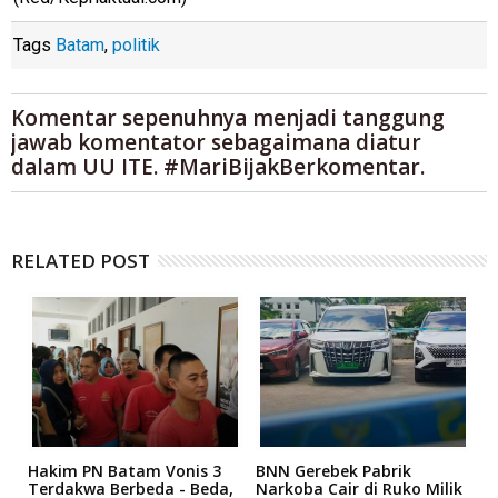
Tags
Batam
,
politik
Komentar sepenuhnya menjadi tanggung
jawab komentator sebagaimana diatur
dalam UU ITE. #MariBijakBerkomentar.
RELATED POST
Hakim PN Batam Vonis 3
BNN Gerebek Pabrik
C
Terdakwa Berbeda - Beda,
Narkoba Cair di Ruko Milik
P