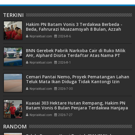
TERKINI
Hakim PN Batam Vonis 3 Terdakwa Berbeda -
Beda, Fahrurazi Muazamsyah 8 Bulan, Azzah
Azzurah dan Risma Divonis 2 Tahun 6 Bulan
Kepriaktual.com
2026-8-6
BNN Gerebek Pabrik Narkoba Cair di Ruko Milik
AHr, Alphard Disita Terdaftar Atas Nama PT
Mitra Usaha Properti
Kepriaktual.com
2026-8-1
Cemari Pantai Nemo, Proyek Pematangan Lahan
Teluk Mata Ikan Diduga Tidak Kantongi Izin
Amdal
Kepriaktual.com
2026-7-30
Kuasai 303 Hektare Hutan Rempang, Hakim PN
Batam Vonis 6 Bulan Penjara Terdakwa Hanjaya
Kepriaktual.com
2026-7-27
RANDOM