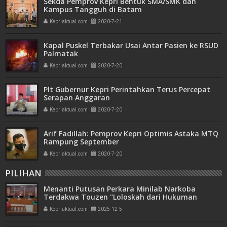
Sekda Pemprov Kepri Bentuk SMA/SMK dan
Kampus Tangguh di Batam
Kepriaktual.com
2020-7-21
Kapal Puskel Terbakar Usai Antar Pasien ke RSUD
Palmatak
Kepriaktual.com
2020-7-20
Plt Gubernur Kepri Perintahkan Terus Percepat
Serapan Anggaran
Kepriaktual.com
2020-7-20
Arif Fadillah: Pemprov Kepri Optimis Astaka MTQ
Rampung September
Kepriaktual.com
2020-7-20
PILIHAN
Menanti Putusan Perkara Minilab Narkoba
Terdakwa Touzen "Loloskah dari Hukuman
Seumur Hidup atau Mati"
Kepriaktual.com
2025-12-5