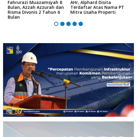
Fahrurazi Muazamsyah 8
AHr, Alphard Disita
T
Bulan, Azzah Azzurah dan
Terdaftar Atas Nama PT
T
5
Risma Divonis 2 Tahun 6
Mitra Usaha Properti
Bulan