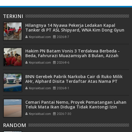
TERKINI
Hilangnya 14 Nyawa Pekerja Ledakan Kapal
Tanker di PT ASL Shipyard, WNA Kim Dong Gyun
Hanya Dituntut 1 Tahun 6 Bulan
Kepriaktual.com
2026-8-7
Hakim PN Batam Vonis 3 Terdakwa Berbeda -
Beda, Fahrurazi Muazamsyah 8 Bulan, Azzah
Azzurah dan Risma Divonis 2 Tahun 6 Bulan
Kepriaktual.com
2026-8-6
BNN Gerebek Pabrik Narkoba Cair di Ruko Milik
AHr, Alphard Disita Terdaftar Atas Nama PT
Mitra Usaha Properti
Kepriaktual.com
2026-8-1
Cemari Pantai Nemo, Proyek Pematangan Lahan
Teluk Mata Ikan Diduga Tidak Kantongi Izin
Amdal
Kepriaktual.com
2026-7-30
RANDOM