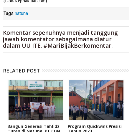
(Don/Kepriaktual.com)
Tags
natuna
Komentar sepenuhnya menjadi tanggung
jawab komentator sebagaimana diatur
dalam UU ITE. #MariBijakBerkomentar.
RELATED POST
Bangun Generasi Tahfidz
Program Quickwins Presisi
'
Quran di Natuna, PT CDN
Tahun 2023,
S