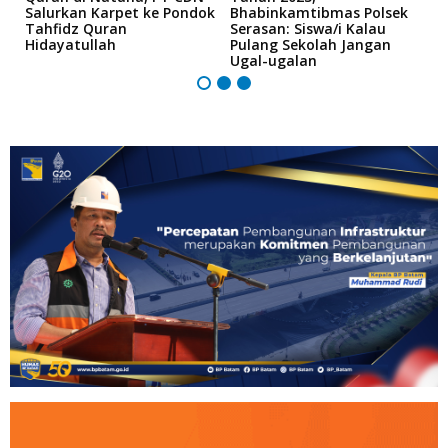
Salurkan Karpet ke Pondok
Bhabinkamtibmas Polsek
K
Tahfidz Quran
Serasan: Siswa/i Kalau
T
Hidayatullah
Pulang Sekolah Jangan
Ugal-ugalan