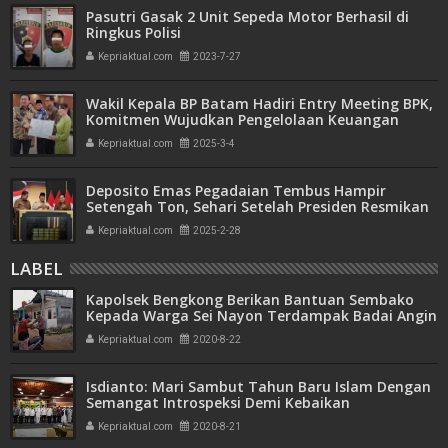
Pasutri Gasak 2 Unit Sepeda Motor Berhasil di
Ringkus Polisi
Kepriaktual.com
2023-7-27
Wakil Kepala BP Batam Hadiri Entry Meeting BPK,
Komitmen Wujudkan Pengelolaan Keuangan
Transparan dan Akuntabel
Kepriaktual.com
2025-3-4
Deposito Emas Pegadaian Tembus Hampir
Setengah Ton, Sehari Setelah Presiden Resmikan
Bank Emas
Kepriaktual.com
2025-2-28
LABEL
Kapolsek Bengkong Berikan Bantuan Sembako
Kepada Warga Sei Nayon Terdampak Badai Angin
Puting Beliung
Kepriaktual.com
2020-8-22
Isdianto: Mari Sambut Tahun Baru Islam Dengan
Semangat Introspeksi Demi Kebaikan
Kepriaktual.com
2020-8-21