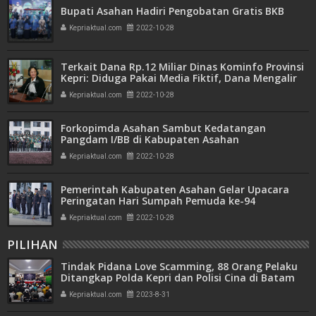
Bupati Asahan Hadiri Pengobatan Gratis BKB
Kepriaktual.com
2022-10-28
Terkait Dana Rp.12 Miliar Dinas Kominfo Provinsi
Kepri: Diduga Pakai Media Fiktif, Dana Mengalir
ke Pergerakan Aktivis
Kepriaktual.com
2022-10-28
Forkopimda Asahan Sambut Kedatangan
Pangdam I/BB di Kabupaten Asahan
Kepriaktual.com
2022-10-28
Pemerintah Kabupaten Asahan Gelar Upacara
Peringatan Hari Sumpah Pemuda ke-94
Kepriaktual.com
2022-10-28
PILIHAN
Tindak Pidana Love Scamming, 88 Orang Pelaku
Ditangkap Polda Kepri dan Polisi Cina di Batam
Kepriaktual.com
2023-8-31