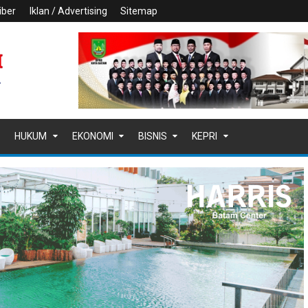
iber
Iklan / Advertising
Sitemap
HUKUM
EKONOMI
BISNIS
KEPRI