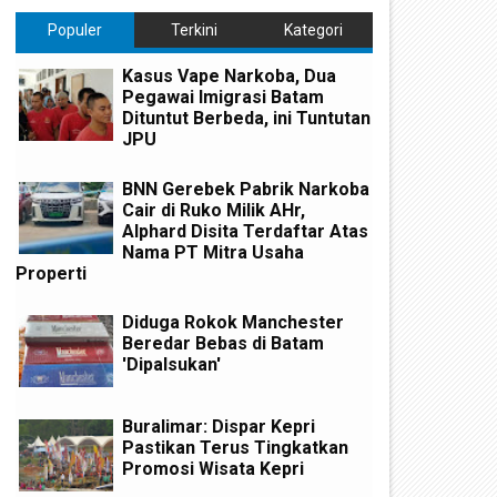
Populer
Terkini
Kategori
Kasus Vape Narkoba, Dua
Pegawai Imigrasi Batam
Dituntut Berbeda, ini Tuntutan
JPU
BNN Gerebek Pabrik Narkoba
Cair di Ruko Milik AHr,
Alphard Disita Terdaftar Atas
Nama PT Mitra Usaha
Properti
Diduga Rokok Manchester
Beredar Bebas di Batam
'Dipalsukan'
egah Penyebaran Covid-19,
Laporkan SPT ke DJP, Jika Ti
enPANRB Minta ASN Tidak
WP di "Denda"
udik Lebaran
Buralimar: Dispar Kepri
Pastikan Terus Tingkatkan
Promosi Wisata Kepri