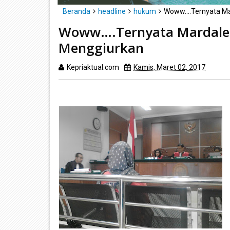
Beranda
headline
hukum
Woww….Ternyata Ma
Woww….Ternyata Mardale
Menggiurkan
Kepriaktual.com
Kamis, Maret 02, 2017
Diba