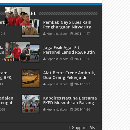
Hakim PN Batam Vonis 3
LABEL
Terdakwa Berbeda - Beda,
Fahrurazi Muazamsyah 8
erkara
Pemkab Gayo Lues Raih
Bulan, Azzah Azzurah dan
Penghargaan Nirwasita
Risma Divonis 2 Tahun 6 Bulan
Tantra Award Tahun 2020
12-5
Kepriaktual.com
2021-11-27
kuman
dari KLHK RI
 Mati"
Kuasai 303 Hektare Hutan
da
Jaga Fisik Agar Fit,
Rempang, Hakim PN Batam
rungan
Personel Lanud RSA Rutin
Vonis 6 Bulan Penjara
 Bulan
Olahraga
Terdakwa Hanjaya
7-21
Kepriaktual.com
2021-11-26
atam
Alat Berat Crene Ambruk,
g BPK,
Dua Orang Pekerja di
an
Galangan Kapal Pax
3-4
Kepriaktual.com
2021-11-27
ngan
Ocean Dikabarkan
Meninggal Dunia
adaian
Kapolres Natuna Bersama
tengah
FKPD Musnahkan Barang
h
Bukti Berkekuatan Hukum
2-28
Kepriaktual.com
2021-11-26
 Bank
di Kantor Kejaksaan
Negeri Ranai
IT Support : ABT