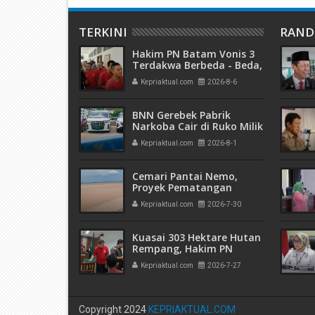
TERKINI
RAN
Hakim PN Batam Vonis 3
Terdakwa Berbeda - Beda,
Fahrurazi Muazamsyah 8
Kepriaktual.com
2026-8-6
Bulan, Azzah Azzurah dan
Risma Divonis 2 Tahun 6
Bulan
BNN Gerebek Pabrik
Narkoba Cair di Ruko Milik
AHr, Alphard Disita
Kepriaktual.com
2026-8-1
Terdaftar Atas Nama PT
Mitra Usaha Properti
Cemari Pantai Nemo,
Proyek Pematangan
Lahan Teluk Mata Ikan
Kepriaktual.com
2026-7-30
Diduga Tidak Kantongi
Izin Amdal
Kuasai 303 Hektare Hutan
Rempang, Hakim PN
Batam Vonis 6 Bulan
Kepriaktual.com
2026-7-27
Penjara Terdakwa
Hanjaya
Copyright 2024
KEPRIAKTUAL.COM