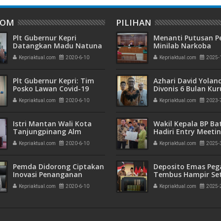
DOM
PILIHAN
Plt Gubernur Kepri
Menanti Putusan P
Datangkan Madu Natuna
Minilab Narkoba
untuk Tenaga Medis RSKI
Terdakwa Touzen
Kepriaktual.com
2020-6-10
Kepriaktual.com
2025-
Galang Batam
"Loloskah dari Hu
Seumur Hidup atau
Plt Gubernur Kepri: Tim
Azhari David Yolan
Posko Lawan Covid-19
Divonis 6 Bulan Ku
Kepri Bertugas Membantu
dan Rehabilitasi 10
Kepriaktual.com
2020-6-10
Kepriaktual.com
2023-
Pemko Batam
Istri Mantan Wali Kota
Wakil Kepala BP B
Tanjungpinang Alm
Hadiri Entry Meetin
Syahrul Dinyatakan
Komitmen Wujudk
Kepriaktual.com
2020-6-10
Kepriaktual.com
2025-
Sembuh dari Covid-19
Pengelolaan Keua
Transparan dan
Akuntabel
Pemda Didorong Ciptakan
Deposito Emas Peg
Inovasi Penanganan
Tembus Hampir Se
Covid-19 Dalam Menuju
Ton, Sehari Setela
Kepriaktual.com
2020-6-10
Kepriaktual.com
2025-
Tatanan Normal Baru
Presiden Resmikan
Emas