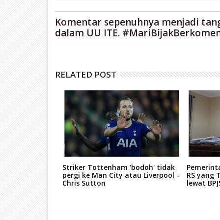
Komentar sepenuhnya menjadi tan
dalam UU ITE. #MariBijakBerkomen
RELATED POST
s Thailand,
Striker Tottenham 'bodoh' tidak
Pemerint
 Pernah Gerebek
pergi ke Man City atau Liverpool -
RS yang T
Batu Ampar
Chris Sutton
lewat BP