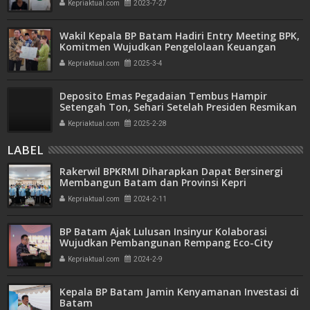
Kepriaktual.com
2023-7-27
Wakil Kepala BP Batam Hadiri Entry Meeting BPK,
Komitmen Wujudkan Pengelolaan Keuangan
Transparan dan Akuntabel
Kepriaktual.com
2025-3-4
Deposito Emas Pegadaian Tembus Hampir
Setengah Ton, Sehari Setelah Presiden Resmikan
Bank Emas
Kepriaktual.com
2025-2-28
LABEL
Rakerwil BPKRMI Diharapkan Dapat Bersinergi
Membangun Batam dan Provinsi Kepri
Kepriaktual.com
2024-2-11
BP Batam Ajak Lulusan Insinyur Kolaborasi
Wujudkan Pembangunan Rempang Eco-City
Kepriaktual.com
2024-2-9
Kepala BP Batam Jamin Kenyamanan Investasi di
Batam