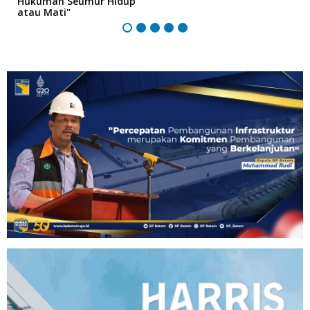
Hukuman Seumur Hidup
B
atau Mati"