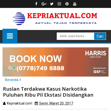
Beranda
headline
hukum
Ruslan Terdakwa Kasus Narkotika
Ruslan Terdakwa Kasus Narkotika Puluhan Ribu Pil Ekstasi
Puluhan Ribu Pil Ekstasi Disidangkan
Disidangkan
Kepriaktual.com
Senin, Maret 20, 2017
Dibaca
kali