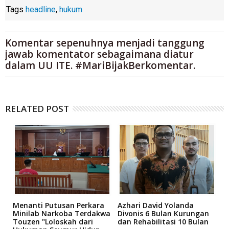
Tags
headline
,
hukum
Komentar sepenuhnya menjadi tanggung
jawab komentator sebagaimana diatur
dalam UU ITE. #MariBijakBerkomentar.
RELATED POST
Menanti Putusan Perkara
Azhari David Yolanda
D
i
Minilab Narkoba Terdakwa
Divonis 6 Bulan Kurungan
T
Touzen "Loloskah dari
dan Rehabilitasi 10 Bulan
P