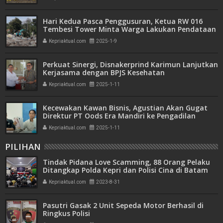
Hari Kedua Pasca Penggusuran, Ketua RW 016
Tembesi Tower Minta Warga Lakukan Pendataan
ke PT TPM
Kepriaktual.com
2025-1-9
Perkuat Sinergi, Disnakerprind Karimun Lanjutkan
Kerjasama dengan BPJS Kesehatan
Kepriaktual.com
2025-1-11
Kecewakan Kawan Bisnis, Agustian Akan Gugat
Direktur PT Oods Era Mandiri ke Pengadilan
Negeri Batam
Kepriaktual.com
2025-1-11
PILIHAN
Tindak Pidana Love Scamming, 88 Orang Pelaku
Ditangkap Polda Kepri dan Polisi Cina di Batam
Kepriaktual.com
2023-8-31
Pasutri Gasak 2 Unit Sepeda Motor Berhasil di
Ringkus Polisi