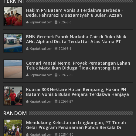
TERKINI
Hakim PN Batam Vonis 3 Terdakwa Berbeda -
Beda, Fahrurazi Muazamsyah 8 Bulan, Azzah
Azzurah dan Risma Divonis 2 Tahun 6 Bulan
Kepriaktual.com
2026-8-6
BNN Gerebek Pabrik Narkoba Cair di Ruko Milik
AHr, Alphard Disita Terdaftar Atas Nama PT
Mitra Usaha Properti
Kepriaktual.com
2026-8-1
Cemari Pantai Nemo, Proyek Pematangan Lahan
Teluk Mata Ikan Diduga Tidak Kantongi Izin
Amdal
Kepriaktual.com
2026-7-30
Kuasai 303 Hektare Hutan Rempang, Hakim PN
Batam Vonis 6 Bulan Penjara Terdakwa Hanjaya
Kepriaktual.com
2026-7-27
RANDOM
Mendukung Kelestarian Lingkungan, PT Timah
Gelar Program Penanaman Pohon Berkala Di
Lahan Keritis
Kepriaktual.com
2025-1-10