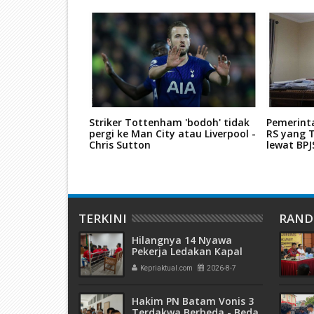
PWI Kepri
Striker Tottenham 'bodoh' tidak
Pemerint
 PWI Kabupaten
pergi ke Man City atau Liverpool -
RS yang T
Chris Sutton
lewat BP
TERKINI
RAN
Hilangnya 14 Nyawa
Pekerja Ledakan Kapal
Tanker di PT ASL Shipyard,
Kepriaktual.com
2026-8-7
WNA Kim Dong Gyun
Hanya Dituntut 1 Tahun 6
Bulan
Hakim PN Batam Vonis 3
Terdakwa Berbeda - Beda,