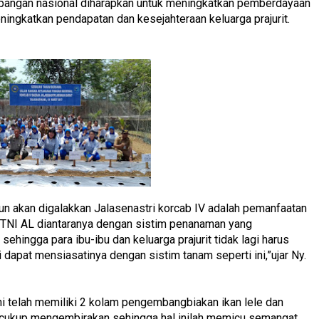
pangan nasional diharapkan untuk meningkatkan pemberdayaan
ningkatkan pendapatan dan kesejahteraan keluarga prajurit.
un akan digalakkan Jalasenastri korcab IV adalah pemanfaatan
TNI AL diantaranya dengan sistim penanaman yang
hingga para ibu-ibu dan keluarga prajurit tidak lagi harus
apat mensiasatinya dengan sistim tanam seperti ini,”ujar Ny.
ini telah memiliki 2 kolam pengembangbiakan ikan lele dan
g cukup mengembirakan sehingga hal inilah memicu semangat