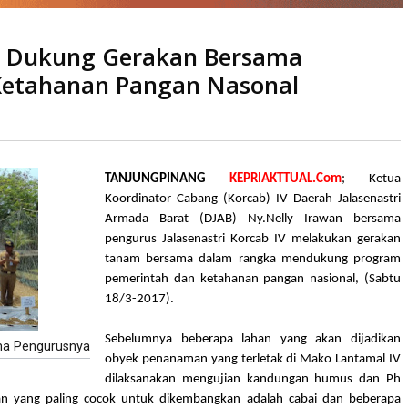
AB Dukung Gerakan Bersama
sama Program Pemerintah dan Ketahanan Pangan Nasonal
Ketahanan Pangan Nasonal
a
kali
TANJUNGPINANG
KEPRIAKTTUAL.Com
; Ketua
Koordinator Cabang (Korcab) IV Daerah Jalasenastri
Armada Barat (DJAB) Ny.Nelly Irawan bersama
pengurus Jalasenastri Korcab IV melakukan gerakan
tanam bersama dalam rangka mendukung program
pemerintah dan ketahanan pangan nasional, (Sabtu
18/3-2017).
Sebelumnya beberapa lahan yang akan dijadikan
ama Pengurusnya
obyek penanaman yang terletak di Mako Lantamal IV
dilaksanakan mengujian kandungan humus dan Ph
man yang paling cocok untuk dikembangkan adalah cabai dan beberapa