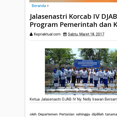
Beranda
headline
kepri
tanjungpinang
Jalasenastri Korcab IV DJ
Jalasenastri Korcab IV DJAB Dukung Gerakan Ber
Program Pemerintah dan 
Kepriaktual.com
Sabtu, Maret 18, 2017
Dibac
Ketua Jalasenastri DJAB IV Ny. Nelly Irawan Bers
oleh Departemen Pertanian sehingga dipililah tana