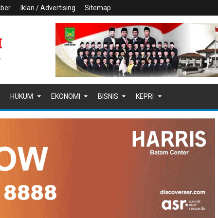
iber
Iklan / Advertising
Sitemap
HUKUM
EKONOMI
BISNIS
KEPRI