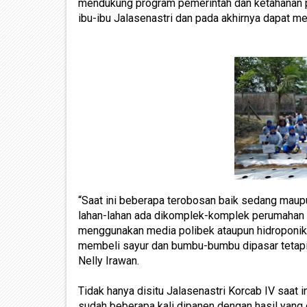
mendukung program pemerintah dan ketahanan 
ibu-ibu Jalasenastri dan pada akhirnya dapat me
“Saat ini beberapa terobosan baik sedang maup
lahan-lahan ada dikomplek-komplek perumahan 
menggunakan media polibek ataupun hidroponik se
membeli sayur dan bumbu-bumbu dipasar tetapi d
Nelly Irawan.
Tidak hanya disitu Jalasenastri Korcab IV saat 
sudah beberapa kali dipanen dengan hasil yan