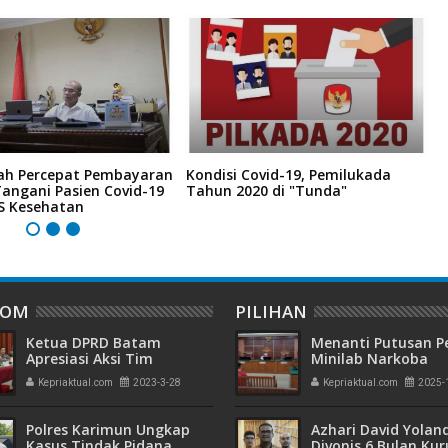
ah Percepat Pembayaran
Kondisi Covid-19, Pemilukada
C
angani Pasien Covid-19
Tahun 2020 di "Tunda"
M
JS Kesehatan
M
DOM
PILIHAN
Ketua DPRD Batam
Menanti Putusan P
Apresiasi Aksi Tim
Minilab Narkoba
Gabungan di Kampung
Terdakwa Touzen
Kepriaktual.com
2023-3-28
Kepriaktual.com
2025-
Aceh
"Loloskah dari Hu
Seumur Hidup atau
Polres Karimun Ungkap
Azhari David Yolan
Kasus Tindak Pidana
Divonis 6 Bulan Ku