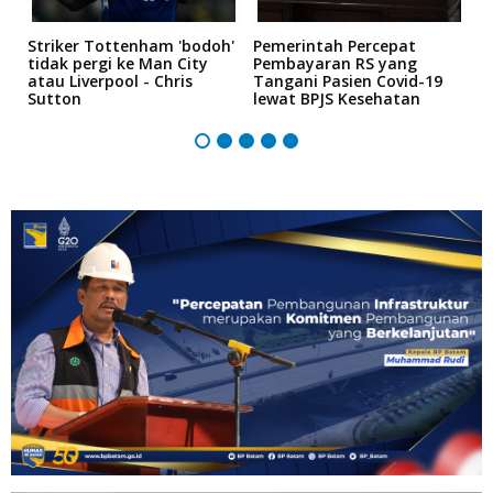
Striker Tottenham 'bodoh'
Pemerintah Percepat
K
an
tidak pergi ke Man City
Pembayaran RS yang
P
atau Liverpool - Chris
Tangani Pasien Covid-19
"
Sutton
lewat BPJS Kesehatan