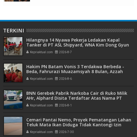
TERKINI
Hilangnya 14 Nyawa Pekerja Ledakan Kapal
Tanker di PT ASL Shipyard, WNA Kim Dong Gyun
Hanya Dituntut 1 Tahun 6 Bulan
Kepriaktual.com
2026-8-7
Hakim PN Batam Vonis 3 Terdakwa Berbeda -
Beda, Fahrurazi Muazamsyah 8 Bulan, Azzah
Azzurah dan Risma Divonis 2 Tahun 6 Bulan
Kepriaktual.com
2026-8-6
BNN Gerebek Pabrik Narkoba Cair di Ruko Milik
AHr, Alphard Disita Terdaftar Atas Nama PT
Mitra Usaha Properti
Kepriaktual.com
2026-8-1
Cemari Pantai Nemo, Proyek Pematangan Lahan
Teluk Mata Ikan Diduga Tidak Kantongi Izin
Amdal
Kepriaktual.com
2026-7-30