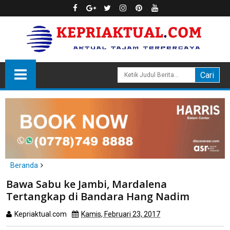
Beranda
headline
hukum
Bawa Sabu ke Jambi, Mardalena
Bawa Sabu ke Jambi, Mardalena Tertangkap di Bandara Hang
Tertangkap di Bandara Hang Nadim
Nadim
Kepriaktual.com
Kamis, Februari 23, 2017
Dibaca
kali