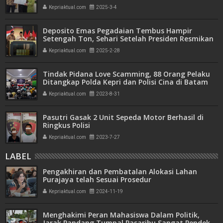
Transparan dan Akuntabel
Kepriaktual.com
2025-3-4
Deposito Emas Pegadaian Tembus Hampir
Setengah Ton, Sehari Setelah Presiden Resmikan
Bank Emas
Kepriaktual.com
2025-2-28
Tindak Pidana Love Scamming, 88 Orang Pelaku
Ditangkap Polda Kepri dan Polisi Cina di Batam
Kepriaktual.com
2023-8-31
Pasutri Gasak 2 Unit Sepeda Motor Berhasil di
Ringkus Polisi
Kepriaktual.com
2023-7-27
LABEL
Pengakhiran dan Pembatalan Alokasi Lahan
Purajaya telah Sesuai Prosedur
Kepriaktual.com
2024-11-19
Menghakimi Peran Mahasiswa Dalam Politik,
Jarak Pandang Tumpal Pasaribu Sangat Pendek