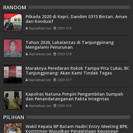
RANDOM
Pilkada 2020 di Kepri, Dandim 0315 Bintan: Aman
dan Kondusif
Kepriaktual.com
2020-12-9
Tahun 2020, Lakalantas di Tanjungpinang
Mengalami Penurunan
Kepriaktual.com
2020-12-8
Maraknya Peredaran Rokok Tampa Pita Cukai, BC
Tanjungpinang: Akan Kami Tindak Tegas
Kepriaktual.com
2020-12-7
Kapolres Natuna Pimpin Pengambilan Sumpah
dan Penandatanganan Pakta Integritas
Rekrutmen Proaktif Penerimaan Bintara Polri T.A.
Kepriaktual.com
2020-12-8
2021
PILIHAN
Wakil Kepala BP Batam Hadiri Entry Meeting BPK,
Komitmen Wujudkan Pengelolaan Keuangan