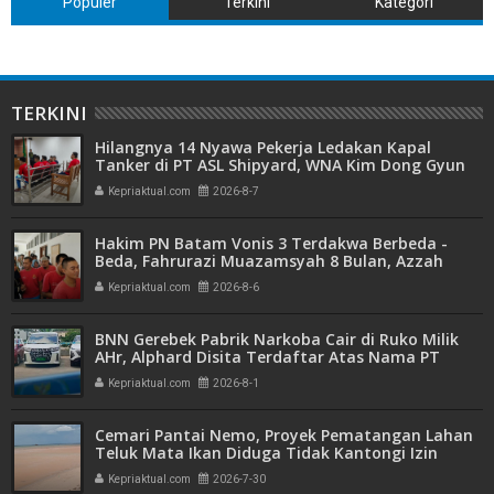
Populer
Terkini
Kategori
TERKINI
Hilangnya 14 Nyawa Pekerja Ledakan Kapal
Tanker di PT ASL Shipyard, WNA Kim Dong Gyun
Hanya Dituntut 1 Tahun 6 Bulan
Kepriaktual.com
2026-8-7
Hakim PN Batam Vonis 3 Terdakwa Berbeda -
Beda, Fahrurazi Muazamsyah 8 Bulan, Azzah
Azzurah dan Risma Divonis 2 Tahun 6 Bulan
Kepriaktual.com
2026-8-6
BNN Gerebek Pabrik Narkoba Cair di Ruko Milik
AHr, Alphard Disita Terdaftar Atas Nama PT
Mitra Usaha Properti
Kepriaktual.com
2026-8-1
Cemari Pantai Nemo, Proyek Pematangan Lahan
Teluk Mata Ikan Diduga Tidak Kantongi Izin
Amdal
Kepriaktual.com
2026-7-30