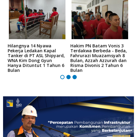
Hilangnya 14 Nyawa
Hakim PN Batam Vonis 3
B
r
Pekerja Ledakan Kapal
Terdakwa Berbeda - Beda,
N
Tanker di PT ASL Shipyard,
Fahrurazi Muazamsyah 8
A
an
WNA Kim Dong Gyun
Bulan, Azzah Azzurah dan
T
Hanya Dituntut 1 Tahun 6
Risma Divonis 2 Tahun 6
M
Bulan
Bulan