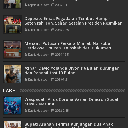
Transparan dan Akuntabel
Kepriaktual.com
2025-3-4
Deposito Emas Pegadaian Tembus Hampir
Setengah Ton, Sehari Setelah Presiden Resmikan
Bank Emas
Kepriaktual.com
2025-2-28
Menanti Putusan Perkara Minilab Narkoba
Terdakwa Touzen "Loloskah dari Hukuman
Seumur Hidup atau Mati"
Kepriaktual.com
2025-12-5
Azhari David Yolanda Divonis 6 Bulan Kurungan
dan Rehabilitasi 10 Bulan
Kepriaktual.com
2023-7-21
LABEL
Waspada!!! Virus Corona Varian Omicron Sudah
Masuk Natuna
Kepriaktual.com
2022-2-18
Bupati Asahan Terima Kunjungan Dua Anak