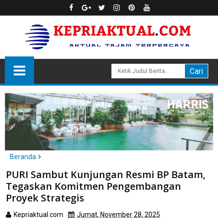
Beranda
Batam
PURI Sambut Kunjungan Resmi BP Batam,
PURI Sambut Kunjungan Resmi BP Batam, Tegaskan Komitmen
Tegaskan Komitmen Pengembangan
Pengembangan Proyek Strategis
Proyek Strategis
Kepriaktual.com
Jumat, November 28, 2025
Dibaca
kali