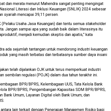
epat dan merata menurut Mahendra sangat penting mengingat
i Nasional Literasi dan Inklusi Keuangan (SNLIK) 2024 sebesar
gan syariah mencapai 39,11 persen.
K (Pelaku Usaha Jasa Keuangan) dan tentu semua stakeholder
kita. Jangan sampai apa yang sudah baik dalam literasinya itu
produktif, menjadi kemudian skeptis dan apatis,” kata
dra ada sejumlah tantangan untuk mendorong industri keuangan
roduk yang masih terbatas dan terbatasnya sumber daya insani
akan telah dijalankan OJK untuk terus memperkuat industri
n sembilan regulasi (POJK) dalam dua tahun terakhir ini.
 Kelembagaan BPR/BPRS, Kelembagaan UUS, Tata Kelola Bank
 Kelola BPR/BPRS, Pengembangan Kapasitas SDM BPR/BPRS,
n Bank Umum, Layanan Digital oleh Bank Umum, dan
RS.
an antara lain terkait dengan Penerapan Manajemen Risiko bagi