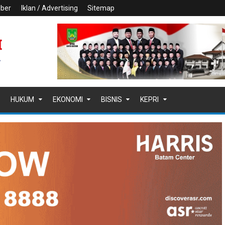
iber
Iklan / Advertising
Sitemap
HUKUM
EKONOMI
BISNIS
KEPRI