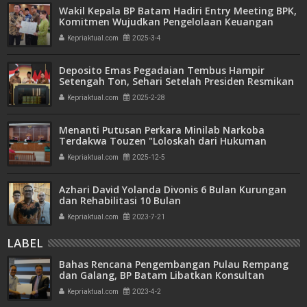
Wakil Kepala BP Batam Hadiri Entry Meeting BPK,
Komitmen Wujudkan Pengelolaan Keuangan
Transparan dan Akuntabel
Kepriaktual.com
2025-3-4
Deposito Emas Pegadaian Tembus Hampir
Setengah Ton, Sehari Setelah Presiden Resmikan
Bank Emas
Kepriaktual.com
2025-2-28
Menanti Putusan Perkara Minilab Narkoba
Terdakwa Touzen "Loloskah dari Hukuman
Seumur Hidup atau Mati"
Kepriaktual.com
2025-12-5
Azhari David Yolanda Divonis 6 Bulan Kurungan
dan Rehabilitasi 10 Bulan
Kepriaktual.com
2023-7-21
LABEL
Bahas Rencana Pengembangan Pulau Rempang
dan Galang, BP Batam Libatkan Konsultan
Internasional
Kepriaktual.com
2023-4-2