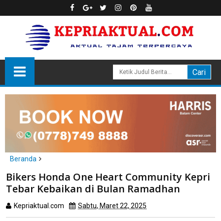
Beranda
Batam
Bikers Honda One Heart Community Kepri
Bikers Honda One Heart Community Kepri Tebar Kebaikan di
Tebar Kebaikan di Bulan Ramadhan
Bulan Ramadhan
Kepriaktual.com
Sabtu, Maret 22, 2025
Dibaca
kali