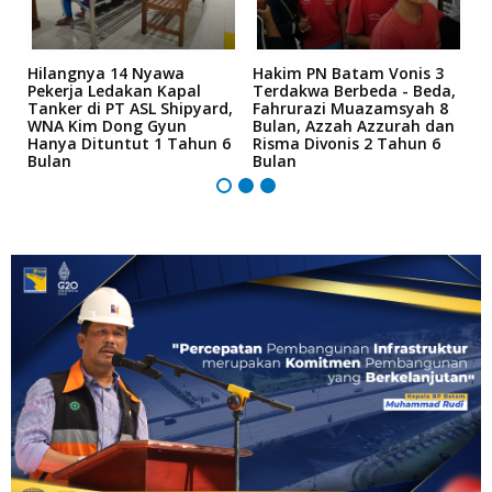
Hilangnya 14 Nyawa
Hakim PN Batam Vonis 3
B
r
Pekerja Ledakan Kapal
Terdakwa Berbeda - Beda,
N
Tanker di PT ASL Shipyard,
Fahrurazi Muazamsyah 8
A
an
WNA Kim Dong Gyun
Bulan, Azzah Azzurah dan
T
Hanya Dituntut 1 Tahun 6
Risma Divonis 2 Tahun 6
M
Bulan
Bulan