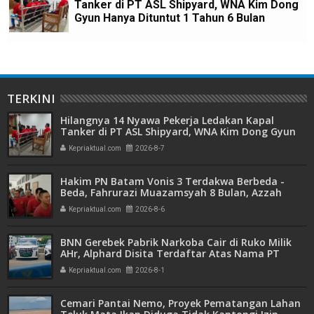
Tanker di PT ASL Shipyard, WNA Kim Dong
Gyun Hanya Dituntut 1 Tahun 6 Bulan
TERKINI
Hilangnya 14 Nyawa Pekerja Ledakan Kapal
Tanker di PT ASL Shipyard, WNA Kim Dong Gyun
Hanya Dituntut 1 Tahun 6 Bulan
Kepriaktual.com
2026-8-7
Hakim PN Batam Vonis 3 Terdakwa Berbeda -
Beda, Fahrurazi Muazamsyah 8 Bulan, Azzah
Azzurah dan Risma Divonis 2 Tahun 6 Bulan
Kepriaktual.com
2026-8-6
BNN Gerebek Pabrik Narkoba Cair di Ruko Milik
AHr, Alphard Disita Terdaftar Atas Nama PT
Mitra Usaha Properti
Kepriaktual.com
2026-8-1
Cemari Pantai Nemo, Proyek Pematangan Lahan