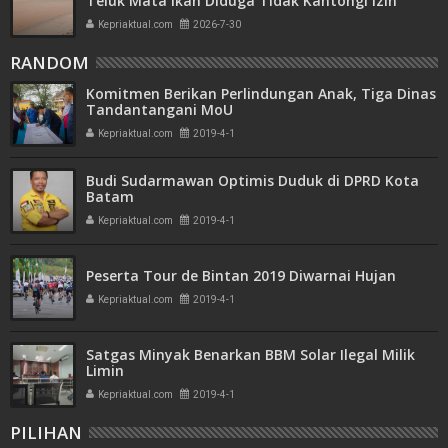
Teluk Mata Ikan Diduga Tidak Kantongi Izin
Amdal
Kepriaktual.com
2026-7-30
RANDOM
Komitmen Berikan Perlindungan Anak, Tiga Dinas
Tandantangani MoU
Kepriaktual.com
2019-4-1
Budi Sudarmawan Optimis Duduk di DPRD Kota
Batam
Kepriaktual.com
2019-4-1
Peserta Tour de Bintan 2019 Diwarnai Hujan
Kepriaktual.com
2019-4-1
Satgas Minyak Benarkan BBM Solar Ilegal Milik
Limin
Kepriaktual.com
2019-4-1
PILIHAN