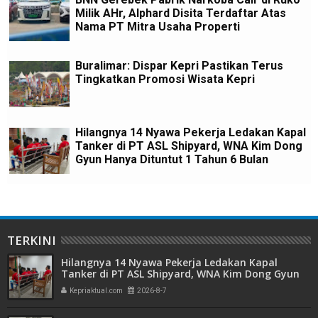
Milik AHr, Alphard Disita Terdaftar Atas
Nama PT Mitra Usaha Properti
Buralimar: Dispar Kepri Pastikan Terus
Tingkatkan Promosi Wisata Kepri
Hilangnya 14 Nyawa Pekerja Ledakan Kapal
Tanker di PT ASL Shipyard, WNA Kim Dong
Gyun Hanya Dituntut 1 Tahun 6 Bulan
TERKINI
Hilangnya 14 Nyawa Pekerja Ledakan Kapal
Tanker di PT ASL Shipyard, WNA Kim Dong Gyun
Hanya Dituntut 1 Tahun 6 Bulan
Kepriaktual.com
2026-8-7