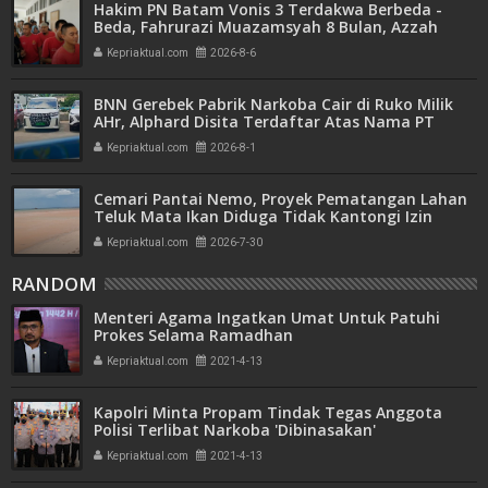
Hakim PN Batam Vonis 3 Terdakwa Berbeda -
Beda, Fahrurazi Muazamsyah 8 Bulan, Azzah
Azzurah dan Risma Divonis 2 Tahun 6 Bulan
Kepriaktual.com
2026-8-6
BNN Gerebek Pabrik Narkoba Cair di Ruko Milik
AHr, Alphard Disita Terdaftar Atas Nama PT
Mitra Usaha Properti
Kepriaktual.com
2026-8-1
Cemari Pantai Nemo, Proyek Pematangan Lahan
Teluk Mata Ikan Diduga Tidak Kantongi Izin
Amdal
Kepriaktual.com
2026-7-30
RANDOM
Menteri Agama Ingatkan Umat Untuk Patuhi
Prokes Selama Ramadhan
Kepriaktual.com
2021-4-13
Kapolri Minta Propam Tindak Tegas Anggota
Polisi Terlibat Narkoba 'Dibinasakan'
Kepriaktual.com
2021-4-13