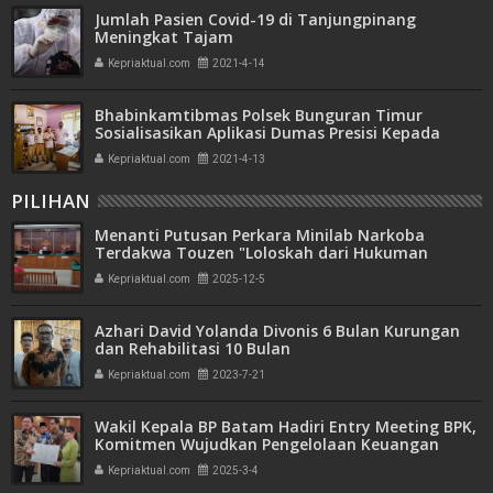
Jumlah Pasien Covid-19 di Tanjungpinang
Meningkat Tajam
Kepriaktual.com
2021-4-14
Bhabinkamtibmas Polsek Bunguran Timur
Sosialisasikan Aplikasi Dumas Presisi Kepada
Masyarakat
Kepriaktual.com
2021-4-13
PILIHAN
Menanti Putusan Perkara Minilab Narkoba
Terdakwa Touzen "Loloskah dari Hukuman
Seumur Hidup atau Mati"
Kepriaktual.com
2025-12-5
Azhari David Yolanda Divonis 6 Bulan Kurungan
dan Rehabilitasi 10 Bulan
Kepriaktual.com
2023-7-21
Wakil Kepala BP Batam Hadiri Entry Meeting BPK,
Komitmen Wujudkan Pengelolaan Keuangan
Transparan dan Akuntabel
Kepriaktual.com
2025-3-4