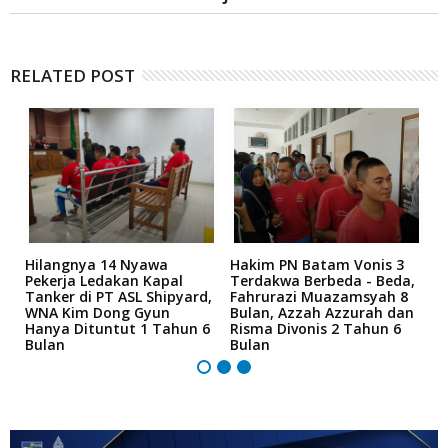
RELATED POST
Hilangnya 14 Nyawa
Hakim PN Batam Vonis 3
B
r
Pekerja Ledakan Kapal
Terdakwa Berbeda - Beda,
N
Tanker di PT ASL Shipyard,
Fahrurazi Muazamsyah 8
A
an
WNA Kim Dong Gyun
Bulan, Azzah Azzurah dan
T
Hanya Dituntut 1 Tahun 6
Risma Divonis 2 Tahun 6
M
Bulan
Bulan