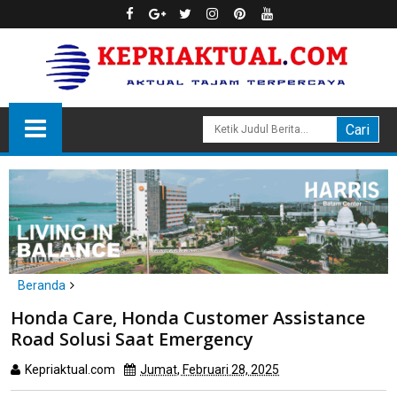
Beranda
Batam
Honda Care, Honda Customer Assistance
Honda Care, Honda Customer Assistance Road Solusi Saat
Road Solusi Saat Emergency
Emergency
Kepriaktual.com
Jumat, Februari 28, 2025
Dibaca
kali