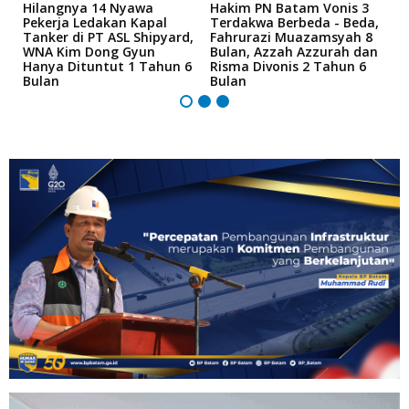
Hilangnya 14 Nyawa
Hakim PN Batam Vonis 3
B
r
Pekerja Ledakan Kapal
Terdakwa Berbeda - Beda,
N
Tanker di PT ASL Shipyard,
Fahrurazi Muazamsyah 8
A
an
WNA Kim Dong Gyun
Bulan, Azzah Azzurah dan
T
Hanya Dituntut 1 Tahun 6
Risma Divonis 2 Tahun 6
M
Bulan
Bulan