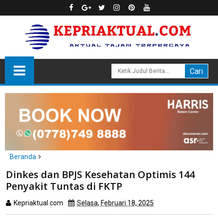
Beranda
Batam
Dinkes dan BPJS Kesehatan Optimis 144
Dinkes dan BPJS Kesehatan Optimis 144 Penyakit Tuntas di
Penyakit Tuntas di FKTP
FKTP
Kepriaktual.com
Selasa, Februari 18, 2025
Dibaca
kali