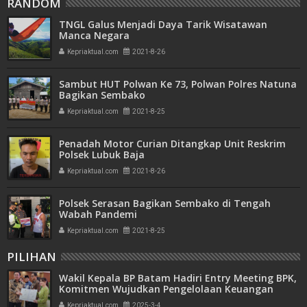
RANDOM
TNGL Galus Menjadi Daya Tarik Wisatawan
Manca Negara
Kepriaktual.com
2021-8-26
Sambut HUT Polwan Ke 73, Polwan Polres Natuna
Bagikan Sembako
Kepriaktual.com
2021-8-25
Penadah Motor Curian Ditangkap Unit Reskrim
Polsek Lubuk Baja
Kepriaktual.com
2021-8-26
Polsek Serasan Bagikan Sembako di Tengah
Wabah Pandemi
Kepriaktual.com
2021-8-25
PILIHAN
Wakil Kepala BP Batam Hadiri Entry Meeting BPK,
Komitmen Wujudkan Pengelolaan Keuangan
Transparan dan Akuntabel
Kepriaktual.com
2025-3-4