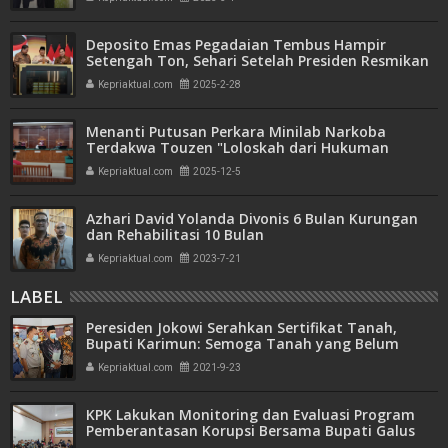
Deposito Emas Pegadaian Tembus Hampir
Setengah Ton, Sehari Setelah Presiden Resmikan
Bank Emas
Kepriaktual.com
2025-2-28
Menanti Putusan Perkara Minilab Narkoba
Terdakwa Touzen "Loloskah dari Hukuman
Seumur Hidup atau Mati"
Kepriaktual.com
2025-12-5
Azhari David Yolanda Divonis 6 Bulan Kurungan
dan Rehabilitasi 10 Bulan
Kepriaktual.com
2023-7-21
LABEL
Peresiden Jokowi Serahkan Sertifikat Tanah,
Bupati Karimun: Semoga Tanah yang Belum
Secepatnya Terealisasi
Kepriaktual.com
2021-9-23
KPK Lakukan Monitoring dan Evaluasi Program
Pemberantasan Korupsi Bersama Bupati Galus