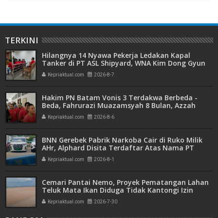
TERKINI
Hilangnya 14 Nyawa Pekerja Ledakan Kapal
Tanker di PT ASL Shipyard, WNA Kim Dong Gyun
Hanya Dituntut 1 Tahun 6 Bulan
Kepriaktual.com
2026-8-7
Hakim PN Batam Vonis 3 Terdakwa Berbeda -
Beda, Fahrurazi Muazamsyah 8 Bulan, Azzah
Azzurah dan Risma Divonis 2 Tahun 6 Bulan
Kepriaktual.com
2026-8-6
BNN Gerebek Pabrik Narkoba Cair di Ruko Milik
AHr, Alphard Disita Terdaftar Atas Nama PT
Mitra Usaha Properti
Kepriaktual.com
2026-8-1
Cemari Pantai Nemo, Proyek Pematangan Lahan
Teluk Mata Ikan Diduga Tidak Kantongi Izin
Amdal
Kepriaktual.com
2026-7-30