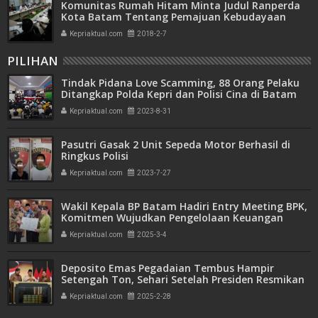
Komunitas Rumah Hitam Minta Judul Ranperda
Kota Batam Tentang Pemajuan Kebudayaan
Melayu di Ganti
Kepriaktual.com
2018-2-7
PILIHAN
Tindak Pidana Love Scamming, 88 Orang Pelaku
Ditangkap Polda Kepri dan Polisi Cina di Batam
Kepriaktual.com
2023-8-31
Pasutri Gasak 2 Unit Sepeda Motor Berhasil di
Ringkus Polisi
Kepriaktual.com
2023-7-27
Wakil Kepala BP Batam Hadiri Entry Meeting BPK,
Komitmen Wujudkan Pengelolaan Keuangan
Transparan dan Akuntabel
Kepriaktual.com
2025-3-4
Deposito Emas Pegadaian Tembus Hampir
Setengah Ton, Sehari Setelah Presiden Resmikan
Bank Emas
Kepriaktual.com
2025-2-28