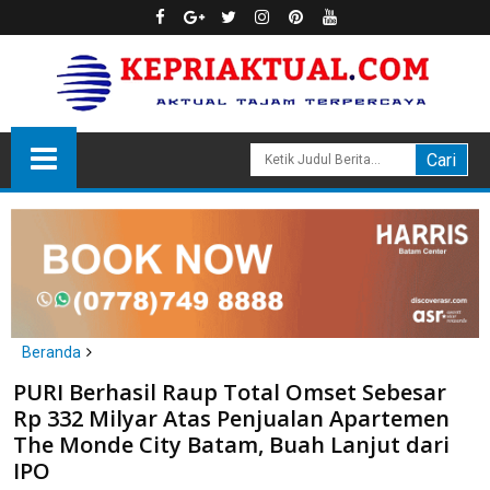
Beranda
Batam
PURI Berhasil Raup Total Omset Sebesar
PURI Berhasil Raup Total Omset Sebesar Rp 332 Milyar Atas
Rp 332 Milyar Atas Penjualan Apartemen
Penjualan Apartemen The Monde City Batam, Buah Lanjut dari
The Monde City Batam, Buah Lanjut dari
IPO
IPO