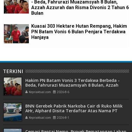
- Beda, Fahrurazi Muazamsyah 8 Bulan,
Azzah Azzurah dan Risma Divonis 2 Tahun 6
Bulan
Kuasai 303 Hektare Hutan Rempang, Hakim
PN Batam Vonis 6 Bulan Penjara Terdakwa
Hanjaya
TERKINI
Hakim PN Batam Vonis 3 Terdakwa Berbeda -
Beda, Fahrurazi Muazamsyah 8 Bulan, Azzah
Azzurah dan Risma Divonis 2 Tahun 6 Bulan
Kepriaktual.com
2026-8-6
BNN Gerebek Pabrik Narkoba Cair di Ruko Milik
AHr, Alphard Disita Terdaftar Atas Nama PT
Mitra Usaha Properti
Kepriaktual.com
2026-8-1
Cemari Pantai Nemo, Proyek Pematangan Lahan