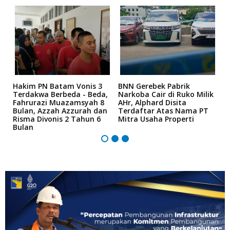
n
Hakim PN Batam Vonis 3
BNN Gerebek Pabrik
C
Terdakwa Berbeda - Beda,
Narkoba Cair di Ruko Milik
P
Fahrurazi Muazamsyah 8
AHr, Alphard Disita
T
Bulan, Azzah Azzurah dan
Terdaftar Atas Nama PT
T
Risma Divonis 2 Tahun 6
Mitra Usaha Properti
Bulan